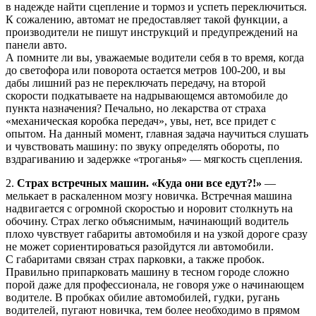
в надежде найти сцепление и тормоз и успеть переключиться.
К сожалению, автомат не предоставляет такой функции, а
производители не пишут инструкций и предупреждений на
панели авто.
А помните ли вы, уважаемые водители себя в то время, когда
до светофора или поворота остается метров 100-200, и вы
дабы лишний раз не переключать передачу, на второй
скорости подкатываете на надрывающемся автомобиле до
пункта назначения? Печально, но лекарства от страха
«механическая коробка передач», увы, нет, все придет с
опытом. На данный момент, главная задача научиться слушать
и чувствовать машину: по звуку определять обороты, по
вздрагиванию и задержке «троганья» — мягкость сцепления.
2.
Страх встречных машин. «Куда они все едут?!»
—
мелькает в раскаленном мозгу новичка. Встречная машина
надвигается с огромной скоростью и норовит столкнуть на
обочину. Страх легко объяснимым, начинающий водитель
плохо чувствует габариты автомобиля и на узкой дороге сразу
не может сориентироваться разойдутся ли автомобили.
С габаритами связан страх парковки, а также пробок.
Правильно припарковать машину в тесном городе сложно
порой даже для профессионала, не говоря уже о начинающем
водителе. В пробках обилие автомобилей, гудки, ругань
водителей, пугают новичка, тем более необходимо в прямом