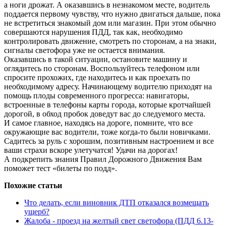
а ноги дрожат. А оказавшись в незнакомом месте, водитель
поддается первому чувству, что нужно двигаться дальше, пока
не встретиться знакомый дом или магазин. При этом обычно
совершаются нарушения ПДД, так как, необходимо
контролировать движение, смотреть по сторонам, а на знаки,
сигналы светофора уже не остается внимания.
Оказавшись в такой ситуации, остановите машину и
оглядитесь по сторонам. Воспользуйтесь телефоном или
спросите прохожих, где находитесь и как проехать по
необходимому адресу. Начинающему водителю приходят на
помощь плоды современного прогресса: навигаторы,
встроенные в телефоны карты города, которые кротчайшей
дорогой, в обход пробок доведут вас до следуемого места.
И самое главное, находясь на дороге, помните, что все
окружающие вас водители, тоже когда-то были новичками.
Садитесь за руль с хорошим, позитивным настроением и все
ваши страхи вскоре улетучатся! Удачи на дорогах!
А подкрепить знания Правил Дорожного Движения Вам
поможет
тест «билеты по подд».
Похожие статьи
Что делать, если виновник ДТП отказался возмещать
ущерб?
Жалоба - проезд на желтый свет светофора (ПДД 6.13-