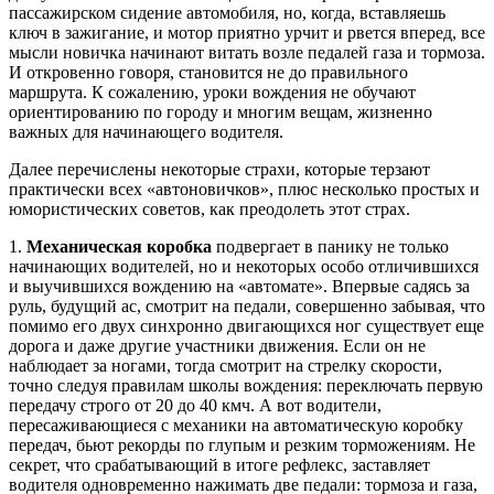
пассажирском сидение автомобиля, но, когда, вставляешь
ключ в зажигание, и мотор приятно урчит и рвется вперед, все
мысли новичка начинают витать возле педалей газа и тормоза.
И откровенно говоря, становится не до правильного
маршрута. К сожалению, уроки вождения не обучают
ориентированию по городу и многим вещам, жизненно
важных для начинающего водителя.
Далее перечислены некоторые страхи, которые терзают
практически всех «автоновичков», плюс несколько простых и
юмористических советов, как преодолеть этот страх.
1.
Механическая коробка
подвергает в панику не только
начинающих водителей, но и некоторых особо отличившихся
и выучившихся вождению на «автомате». Впервые садясь за
руль, будущий ас, смотрит на педали, совершенно забывая, что
помимо его двух синхронно двигающихся ног существует еще
дорога и даже другие участники движения. Если он не
наблюдает за ногами, тогда смотрит на стрелку скорости,
точно следуя правилам школы вождения: переключать первую
передачу строго от 20 до 40 кмч. А вот водители,
пересаживающиеся с механики на автоматическую коробку
передач, бьют рекорды по глупым и резким торможениям. Не
секрет, что срабатывающий в итоге рефлекс, заставляет
водителя одновременно нажимать две педали: тормоза и газа,