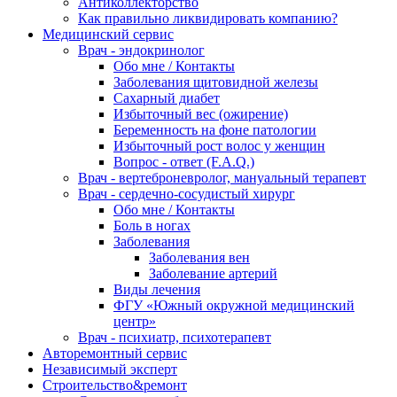
Антиколлекторство
Как правильно ликвидировать компанию?
Медицинский сервис
Врач - эндокринолог
Обо мне / Контакты
Заболевания щитовидной железы
Сахарный диабет
Избыточный вес (ожирение)
Беременность на фоне патологии
Избыточный рост волос у женщин
Вопрос - ответ (F.A.Q.)
Врач - вертеброневролог, мануальный терапевт
Врач - сердечно-сосудистый хирург
Обо мне / Контакты
Боль в ногах
Заболевания
Заболевания вен
Заболевание артерий
Виды лечения
ФГУ «Южный окружной медицинский
центр»
Врач - психиатр, психотерапевт
Авторемонтный сервис
Независимый эксперт
Строительство&ремонт