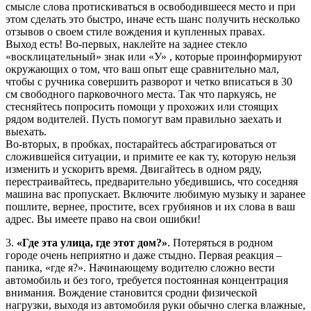
смысле слова протискиваться в освободившееся место и при
этом сделать это быстро, иначе есть шанс получить несколько
отзывов о своем стиле вождения и купленных правах.
Выход есть! Во-первых, наклейте на заднее стекло
«восклицательный» знак или «У» , которые проинформируют
окружающих о том, что ваш опыт еще сравнительно мал,
чтобы с ручника совершить разворот и четко вписаться в 30
см свободного парковочного места. Так что паркуясь, не
стесняйтесь попросить помощи у прохожих или стоящих
рядом водителей. Пусть помогут вам правильно заехать и
выехать.
Во-вторых, в пробках, постарайтесь абстрагироваться от
сложившейся ситуации, и примите ее как ту, которую нельзя
изменить и ускорить время. Двигайтесь в одном ряду,
перестраивайтесь, предварительно убедившись, что соседняя
машина вас пропускает. Включите любимую музыку и заранее
пошлите, вернее, простите, всех грубиянов и их слова в ваш
адрес. Вы имеете право на свои ошибки!
3.
«Где эта улица, где этот дом?»
. Потеряться в родном
городе очень неприятно и даже стыдно. Первая реакция –
паника, «где я?». Начинающему водителю сложно вести
автомобиль и без того, требуется постоянная концентрация
внимания. Вождение становится сродни физической
нагрузки, выходя из автомобиля руки обычно слегка влажные,