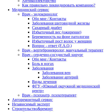
Антиколлекторство
Как правильно ликвидировать компанию?
Медицинский сервис
Врач - эндокринолог
Обо мне / Контакты
Заболевания щитовидной железы
Сахарный диабет
Избыточный вес (ожирение)
Беременность на фоне патологии
Избыточный рост волос у женщин
Вопрос - ответ (F.A.Q.)
Врач - вертеброневролог, мануальный терапевт
Врач - сердечно-сосудистый хирург
Обо мне / Контакты
Боль в ногах
Заболевания
Заболевания вен
Заболевание артерий
Виды лечения
ФГУ «Южный окружной медицинский
центр»
Врач - психиатр, психотерапевт
Авторемонтный сервис
Независимый эксперт
Строительство&ремонт