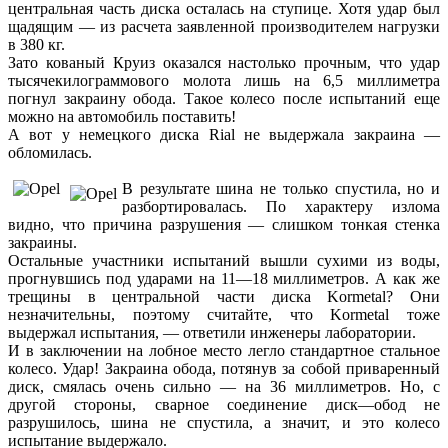
центральная часть диска осталась на ступице. Хотя удар был
щадящим — из расчета заявленной производителем нагрузки
в 380 кг.
Зато кованый Круиз оказался настолько прочным, что удар
тысячекилограммового молота лишь на 6,5 миллиметра
погнул закраину обода. Такое колесо после испытаний еще
можно на автомобиль поставить!
А вот у немецкого диска Rial не выдержала закраина —
обломилась.
В результате шина не только спустила, но и
разбортировалась. По характеру излома
видно, что причина разрушения — слишком тонкая стенка
закраины.
Остальные участники испытаний вышли сухими из воды,
прогнувшись под ударами на 11—18 миллиметров. А как же
трещины в центральной части диска Kormetal? Они
незначительны, поэтому считайте, что Kormetal тоже
выдержал испытания, — ответили инженеры лаборатории.
И в заключении на лобное место легло стандартное стальное
колесо. Удар! Закраина обода, потянув за собой приваренный
диск, смялась очень сильно — на 36 миллиметров. Но, с
другой стороны, сварное соединение диск—обод не
разрушилось, шина не спустила, а значит, и это колесо
испытание выдержало.