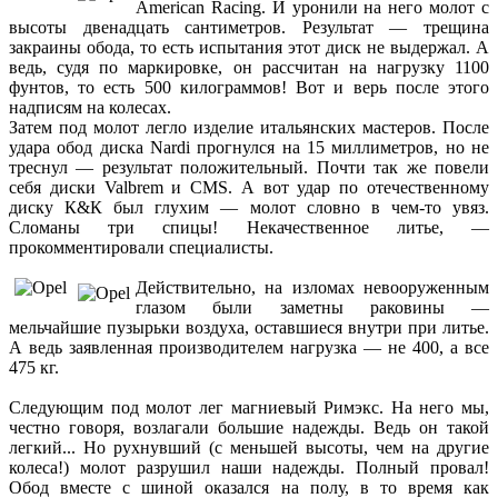
American Racing. И уронили на него молот с
высоты двенадцать сантиметров. Результат — трещина
закраины обода, то есть испытания этот диск не выдержал. А
ведь, судя по маркировке, он рассчитан на нагрузку 1100
фунтов, то есть 500 килограммов! Вот и верь после этого
надписям на колесах.
Затем под молот легло изделие итальянских мастеров. После
удара обод диска Nardi прогнулся на 15 миллиметров, но не
треснул — результат положительный. Почти так же повели
себя диски Valbrem и CMS. А вот удар по отечественному
диску К&К был глухим — молот словно в чем-то увяз.
Сломаны три спицы! Некачественное литье, —
прокомментировали специалисты.
Действительно, на изломах невооруженным
глазом были заметны раковины —
мельчайшие пузырьки воздуха, оставшиеся внутри при литье.
А ведь заявленная производителем нагрузка — не 400, а все
475 кг.
Следующим под молот лег магниевый Римэкс. На него мы,
честно говоря, возлагали большие надежды. Ведь он такой
легкий... Но рухнувший (с меньшей высоты, чем на другие
колеса!) молот разрушил наши надежды. Полный провал!
Обод вместе с шиной оказался на полу, в то время как