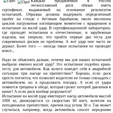
Каждый продаваемый в России
легкосплавный диск обязан иметь
сертификат, выдаваемый на основании результатов
испытаний. Образцы должны выдержать определенный
пробег на стенде с беговым барабаном, около миллиона
циклов нагружения изгибающим моментом с вращением и
испытание на косой удар. В сертификационной лаборатории,
где проходят испытания и отечественные, и зарубежные
изделия, нас уверили, что пройти первые два теста для
современных дисков не проблема. А вот удар они часто не
держат. Более того — иногда такие испытания не проводят
вовсе...
Надо ли объяснять дальше, почему мы для наших испытаний
выбрали именно косой удар? Это испытание подобно краш-
тесту для автомобиля. Как колесо поведет себя в аварийной
ситуации при наезде на препятствие? Хорошо, если диск
просто погнется, что позволит водителю не только совладать с
автомобилем, но и продолжить поездку. А если от удара
появится трещина в ободе, которая грозит потерей давления в
шине? А если диск вообще разрушится?
Испытание на косой удар имитирует наезд автомобиля массой
1000 кг, движущегося со скоростью 60 км/ч, колесом на
неподвижное препятствие, причем под углом 30 о. Так может
случиться, например, когда автомобиль сносит передними