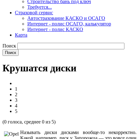
Строительство бань под ключ
Требуется...
Страховой сервис
Автострахование КАСКО и ОСАГО
Интернет - полис ОСАГО, калькулятор
Интернет - полис КАСКО
Карта
Поиск
Крушатся диски
1
2
3
4
5
(
0
голоса, среднее
0
из 5)
Называть диски дисками вообще-то некорректно.
Какой, например, диск у Запорожца — это вовсе один