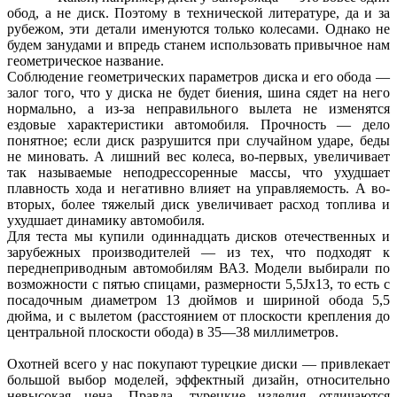
обод, а не диск. Поэтому в технической литературе, да и за
рубежом, эти детали именуются только колесами. Однако не
будем занудами и впредь станем использовать привычное нам
геометрическое название.
Соблюдение геометрических параметров диска и его обода —
залог того, что у диска не будет биения, шина сядет на него
нормально, а из-за неправильного вылета не изменятся
ездовые характеристики автомобиля. Прочность — дело
понятное; если диск разрушится при случайном ударе, беды
не миновать. А лишний вес колеса, во-первых, увеличивает
так называемые неподрессоренные массы, что ухудшает
плавность хода и негативно влияет на управляемость. А во-
вторых, более тяжелый диск увеличивает расход топлива и
ухудшает динамику автомобиля.
Для теста мы купили одиннадцать дисков отечественных и
зарубежных производителей — из тех, что подходят к
переднеприводным автомобилям ВАЗ. Модели выбирали по
возможности с пятью спицами, размерности 5,5Jx13, то есть с
посадочным диаметром 13 дюймов и шириной обода 5,5
дюйма, и с вылетом (расстоянием от плоскости крепления до
центральной плоскости обода) в 35—38 миллиметров.
Охотней всего у нас покупают турецкие диски — привлекает
большой выбор моделей, эффектный дизайн, относительно
невысокая цена. Правда, турецкие изделия отличаются