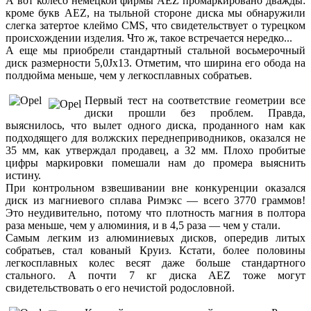
А вот колесо немецкой фирмы AEZ промаркировано дважды:
кроме букв AEZ, на тыльной стороне диска мы обнаружили
слегка затертое клеймо CMS, что свидетельствует о турецком
происхождении изделия. Что ж, такое встречается нередко...
А еще мы приобрели стандартный стальной восьмерочный
диск размерности 5,0Jx13. Отметим, что ширина его обода на
полдюйма меньше, чем у легкосплавных собратьев.
Первый тест на соответствие геометрии все
диски прошли без проблем. Правда,
выяснилось, что вылет одного диска, проданного нам как
подходящего для волжских переднеприводников, оказался не
35 мм, как утверждал продавец, а 32 мм. Плохо пробитые
цифры маркировки помешали нам до промера выяснить
истину.
При контрольном взвешивании вне конкуренции оказался
диск из магниевого сплава Римэкс — всего 3770 граммов!
Это неудивительно, потому что плотность магния в полтора
раза меньше, чем у алюминия, и в 4,5 раза — чем у стали.
Самым легким из алюминиевых дисков, опередив литых
собратьев, стал кованый Круиз. Кстати, более половины
легкосплавных колес весят даже больше стандартного
стального. А почти 7 кг диска AEZ тоже могут
свидетельствовать о его нечистой родословной.