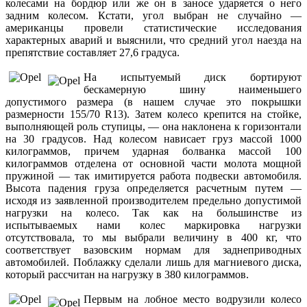
колесами на бордюр или же он в заносе ударяется о него
задним колесом. Кстати, угол выбран не случайно —
американцы провели статистические исследования
характерных аварий и выяснили, что средний угол наезда на
препятствие составляет 27,6 градуса.
На испытуемый диск бортируют
бескамерную шину наименьшего
допустимого размера (в нашем случае это покрышки
размерности 155/70 R13). Затем колесо крепится на стойке,
выполняющей роль ступицы, — она наклонена к горизонтали
на 30 градусов. Над колесом нависает груз массой 1000
килограммов, причем ударная болванка массой 100
килограммов отделена от основной части молота мощной
пружиной — так имитируется работа подвески автомобиля.
Высота падения груза определяется расчетным путем —
исходя из заявленной производителем предельно допустимой
нагрузки на колесо. Так как на большинстве из
испытываемых нами колес маркировка нагрузки
отсутствовала, то мы выбрали величину в 400 кг, что
соответствует вазовским нормам для заднеприводных
автомобилей. Поблажку сделали лишь для магниевого диска,
который рассчитан на нагрузку в 380 килограммов.
Первым на лобное место водрузили колесо