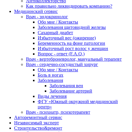
Антиколлекторство
Как правильно ликвидировать компанию?
Медицинский сервис
Врач - эндокринолог
Обо мне / Контакты
Заболевания щитовидной железы
Сахарный диабет
Избыточный вес (ожирение)
Беременность на фоне патологии
Избыточный рост волос у женщин
Вопрос - ответ (F.A.Q.)
Врач - вертеброневролог, мануальный терапевт
Врач - сердечно-сосудистый хирург
Обо мне / Контакты
Боль в ногах
Заболевания
Заболевания вен
Заболевание артерий
Виды лечения
ФГУ «Южный окружной медицинский
центр»
Врач - психиатр, психотерапевт
Авторемонтный сервис
Независимый эксперт
Строительство&ремонт