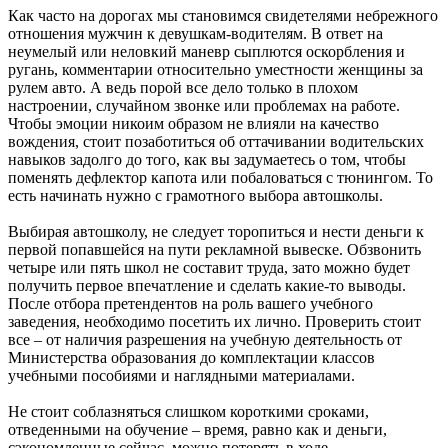
Как часто на дорогах мы становимся свидетелями небрежного
отношения мужчин к девушкам-водителям. В ответ на
неумелый или неловкий маневр сыплются оскорбления и
ругань, комментарии относительно уместности женщины за
рулем авто. А ведь порой все дело только в плохом
настроении, случайном звонке или проблемах на работе.
Чтобы эмоции никоим образом не влияли на качество
вождения, стоит позаботиться об оттачивании водительских
навыков задолго до того, как вы задумаетесь о том, чтобы
поменять дефлектор капота или побаловаться с тюнингом. То
есть начинать нужно с грамотного выбора автошколы.
Выбирая автошколу, не следует торопиться и нести деньги к
первой попавшейся на пути рекламной вывеске. Обзвонить
четыре или пять школ не составит труда, зато можно будет
получить первое впечатление и сделать какие-то выводы.
После отбора претендентов на роль вашего учебного
заведения, необходимо посетить их лично. Проверить стоит
все – от наличия разрешения на учебную деятельность от
Министерства образования до комплектации классов
учебными пособиями и наглядными материалами.
Не стоит соблазняться слишком короткими сроками,
отведенными на обучение – время, равно как и деньги,
сэкономленные сейчас, можно потерять в ходе