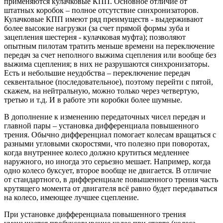
применяются кулачковые КПП. Основное отличие от
штатных коробок – полное отсутствие синхронизаторов.
Кулачковые КПП имеют ряд преимуществ - выдерживают
более высокие нагрузки (за счет прямой формы зуба и
зацепления шестерня - кулачковая муфта); позволяют
опытным пилотам тратить меньше времени на переключение
передач за счет неполного выжима сцепления или вообще без
выжима сцепления; в них не разрушаются синхронизаторы.
Есть и небольшие неудобства – переключение передач
секвентальное (последовательное), поэтому перейти с пятой,
скажем, на нейтральную, можно только через четвертую,
третью и т.д. И в работе эти коробки более шумные.
В дополнение к изменению передаточных чисел передач и
главной пары – установка дифференциала повышенного
трения. Обычно дифференциал помогает колесам вращаться с
разными угловыми скоростями, что полезно при поворотах,
когда внутреннее колесо должно крутиться медленнее
наружного, но иногда это серьезно мешает. Например, когда
одно колесо буксует, второе вообще не двигается. В отличие
от стандартного, в дифференциале повышенного трения часть
крутящего момента от двигателя всё равно будет передаваться
на колесо, имеющее лучшее сцепление.
При установке дифференциала повышенного трения