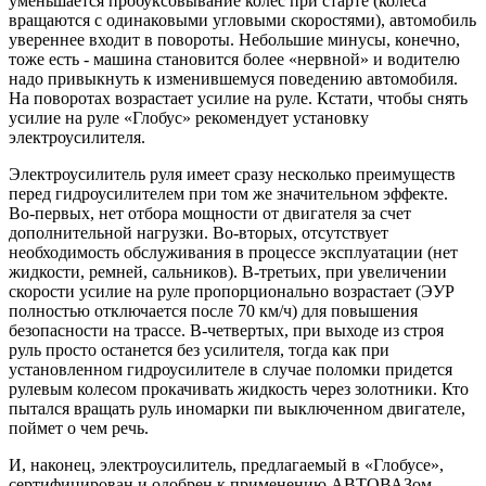
уменьшается пробуксовывание колес при старте (колеса
вращаются с одинаковыми угловыми скоростями), автомобиль
увереннее входит в повороты. Небольшие минусы, конечно,
тоже есть - машина становится более «нервной» и водителю
надо привыкнуть к изменившемуся поведению автомобиля.
На поворотах возрастает усилие на руле. Кстати, чтобы снять
усилие на руле «Глобус» рекомендует установку
электроусилителя.
Электроусилитель руля имеет сразу несколько преимуществ
перед гидроусилителем при том же значительном эффекте.
Во-первых, нет отбора мощности от двигателя за счет
дополнительной нагрузки. Во-вторых, отсутствует
необходимость обслуживания в процессе эксплуатации (нет
жидкости, ремней, сальников). В-третьих, при увеличении
скорости усилие на руле пропорционально возрастает (ЭУР
полностью отключается после 70 км/ч) для повышения
безопасности на трассе. В-четвертых, при выходе из строя
руль просто останется без усилителя, тогда как при
установленном гидроусилителе в случае поломки придется
рулевым колесом прокачивать жидкость через золотники. Кто
пытался вращать руль иномарки пи выключенном двигателе,
поймет о чем речь.
И, наконец, электроусилитель, предлагаемый в «Глобусе»,
сертифицирован и одобрен к применению АВТОВАЗом.