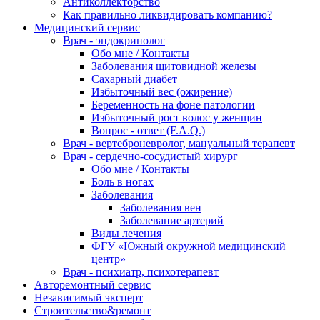
Антиколлекторство
Как правильно ликвидировать компанию?
Медицинский сервис
Врач - эндокринолог
Обо мне / Контакты
Заболевания щитовидной железы
Сахарный диабет
Избыточный вес (ожирение)
Беременность на фоне патологии
Избыточный рост волос у женщин
Вопрос - ответ (F.A.Q.)
Врач - вертеброневролог, мануальный терапевт
Врач - сердечно-сосудистый хирург
Обо мне / Контакты
Боль в ногах
Заболевания
Заболевания вен
Заболевание артерий
Виды лечения
ФГУ «Южный окружной медицинский
центр»
Врач - психиатр, психотерапевт
Авторемонтный сервис
Независимый эксперт
Строительство&ремонт