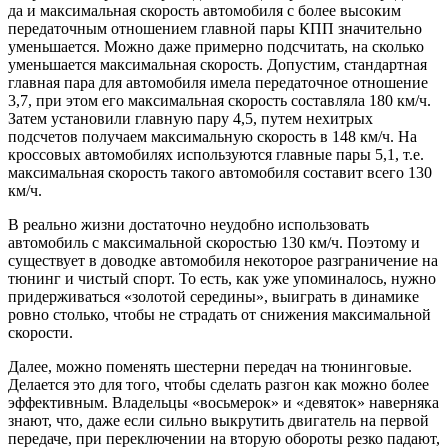
да и максимальная скорость автомобиля с более высоким
передаточным отношением главной пары КПП значительно
уменьшается. Можно даже примерно подсчитать, на сколько
уменьшается максимальная скорость. Допустим, стандартная
главная пара для автомобиля имела передаточное отношение
3,7, при этом его максимальная скорость составляла 180 км/ч.
Затем установили главную пару 4,5, путем нехитрых
подсчетов получаем максимальную скорость в 148 км/ч. На
кроссовых автомобилях используются главные пары 5,1, т.е.
максимальная скорость такого автомобиля составит всего 130
км/ч.
В реально жизни достаточно неудобно использовать
автомобиль с максимальной скоростью 130 км/ч. Поэтому и
существует в доводке автомобиля некоторое разграничение на
тюнинг и чистый спорт. То есть, как уже упоминалось, нужно
придерживаться «золотой середины», выиграть в динамике
ровно столько, чтобы не страдать от снижения максимальной
скорости.
Далее, можно поменять шестерни передач на тюнинговые.
Делается это для того, чтобы сделать разгон как можно более
эффективным. Владельцы «восьмерок» и «девяток» наверняка
знают, что, даже если сильно выкрутить двигатель на первой
передаче, при переключении на вторую обороты резко падают,