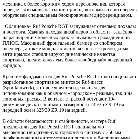
механика с более коротким ходом переключения, которая
передаёт всю мощь на задний привод, который в свою очередь
оборудован специальным блокировочным дифференциалом.
«Облицовка» Ruf Porsche RGT заслуживает отдельно похвалы
и восторга. Удачная находка дизайнеров в области «заклёпок»
на расширениях колёсных арок заслуживает громаднейший
ПЛЮС. Массивный фронтальный бампер со спойлером,
швеллера, а также мощная хвостовая часть с «громоздким»
анти-крылом стабилизируют динамические качества
спорткара, предоставляя ему более «свободный» воздушный
коридор.
Крепким фундаментом для Ruf Porsche RGT стало специально
разработанное спортивное винтовое Ruf-шасси
(Sportfahrwerk), которое является идеальным для
использования как в обычном «городском» режими, так и на
гоночных трассах. В контакт с трассой вступают 19-
дюймовые диски с шинами размерности 235/35 ZR 19 на
передней оси и 325/30 ZR 19 на задней.
В области безопасности и стабильности, мастера Ruf
предложили для Ruf Porsche RGT специальную
высокопроизводительную тормозную систему с 350 мм
перфорированными тормозными дисками и 6-поршневыми