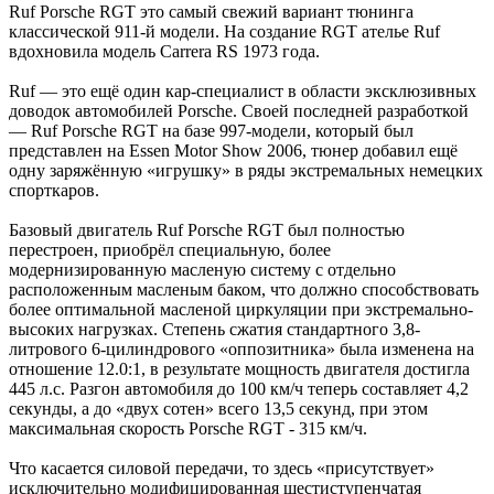
Ruf Porsche RGT это самый свежий вариант тюнинга
классической 911-й модели. На создание RGT ателье Ruf
вдохновила модель Carrera RS 1973 года.
Ruf — это ещё один кар-специалист в области эксклюзивных
доводок автомобилей Porsche. Своей последней разработкой
— Ruf Porsche RGT на базе 997-модели, который был
представлен на Essen Motor Show 2006, тюнер добавил ещё
одну заряжённую «игрушку» в ряды экстремальных немецких
спорткаров.
Базовый двигатель Ruf Porsche RGT был полностью
перестроен, приобрёл специальную, более
модернизированную масленую систему с отдельно
расположенным масленым баком, что должно способствовать
более оптимальной масленой циркуляции при экстремально-
высоких нагрузках. Степень сжатия стандартного 3,8-
литрового 6-цилиндрового «оппозитника» была изменена на
отношение 12.0:1, в результате мощность двигателя достигла
445 л.с. Разгон автомобиля до 100 км/ч теперь составляет 4,2
секунды, а до «двух сотен» всего 13,5 секунд, при этом
максимальная скорость Porsche RGT - 315 км/ч.
Что касается силовой передачи, то здесь «присутствует»
исключительно модифицированная шестиступенчатая