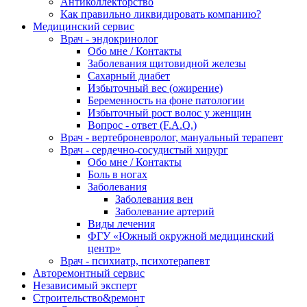
Антиколлекторство
Как правильно ликвидировать компанию?
Медицинский сервис
Врач - эндокринолог
Обо мне / Контакты
Заболевания щитовидной железы
Сахарный диабет
Избыточный вес (ожирение)
Беременность на фоне патологии
Избыточный рост волос у женщин
Вопрос - ответ (F.A.Q.)
Врач - вертеброневролог, мануальный терапевт
Врач - сердечно-сосудистый хирург
Обо мне / Контакты
Боль в ногах
Заболевания
Заболевания вен
Заболевание артерий
Виды лечения
ФГУ «Южный окружной медицинский
центр»
Врач - психиатр, психотерапевт
Авторемонтный сервис
Независимый эксперт
Строительство&ремонт