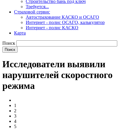
Строительство бань под ключ
Требуется...
Страховой сервис
Автострахование КАСКО и ОСАГО
Интернет - полис ОСАГО, калькулятор
Интернет - полис КАСКО
Карта
Поиск
Исследователи выявили
нарушителей скоростного
режима
1
2
3
4
5