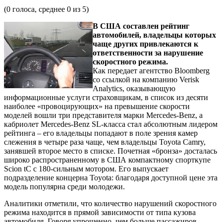
(
0
голоса, среднее
0
из 5)
В США составлен рейтинг
автомобилей, владельцы которых
чаще других привлекаются к
ответственности за нарушение
скоростного режима.
Как передает агентство Bloomberg
со ссылкой на компанию Verisk
Analytics, оказывающую
информационные услуги страховщикам, в список из десяти
наиболее «провоцирующих» на превышение скорости
моделей вошли три представителя марки Mercedes-Benz, а
кабриолет Mercedes-Benz SL-класса стал абсолютным лидером
рейтинга – его владельцы попадают в поле зрения камер
слежения в четыре раза чаще, чем владельцы Toyota Camry,
занявшей второе место в списке. Почетная «бронза» досталась
широко распространенному в США компактному спорткупе
Scion tC с 180-сильным мотором. Его выпускает
подразделение концерна Toyota: благодаря доступной цене эта
модель популярна среди молодежи.
Аналитики отметили, что количество нарушений скоростного
режима находится в прямой зависимости от типа кузова
автомобиля. Говоря упрощенно, чем больше пассажиров