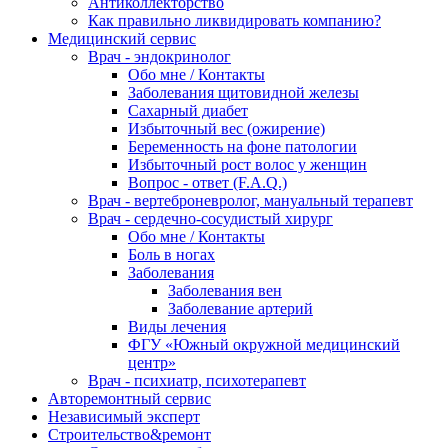
Антиколлекторство
Как правильно ликвидировать компанию?
Медицинский сервис
Врач - эндокринолог
Обо мне / Контакты
Заболевания щитовидной железы
Сахарный диабет
Избыточный вес (ожирение)
Беременность на фоне патологии
Избыточный рост волос у женщин
Вопрос - ответ (F.A.Q.)
Врач - вертеброневролог, мануальный терапевт
Врач - сердечно-сосудистый хирург
Обо мне / Контакты
Боль в ногах
Заболевания
Заболевания вен
Заболевание артерий
Виды лечения
ФГУ «Южный окружной медицинский
центр»
Врач - психиатр, психотерапевт
Авторемонтный сервис
Независимый эксперт
Строительство&ремонт