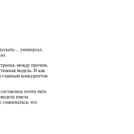
пускать… универсал.
ал.
остроена, между прочим,
стижная модель. И как
 а главным конкурентом
составляла почти пять
а модель имела
е сомневаться, что