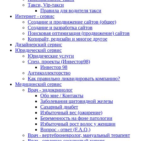
Такси, Vip-такси
Правила для водителя такси
Интернет - сервис
Создание и продвижение сайтов (общее)
Создание и разработка сайтов
Поисковая оптимизация (продвижение) сайтов
Копирайт, редизайн и многое другое
Дизайнерский сервис
Юридический сервис
Юридические услуги
Спец. проекты (Инвестор98)
Инвестор 98
Антиколлекторство
Как правильно ликвидировать компанию?
Медицинский сервис
Врач - эндокринолог
Обо мне / Контакты
Заболевания щитовидной железы
Сахарный диабет
Избыточный вес (ожирение)
Беременность на фоне патологии
Избыточный рост волос у женщин
Вопрос - ответ (F.A.Q.)
Врач - вертеброневролог, мануальный терапевт
Врач - сердечно-сосудистый хирург