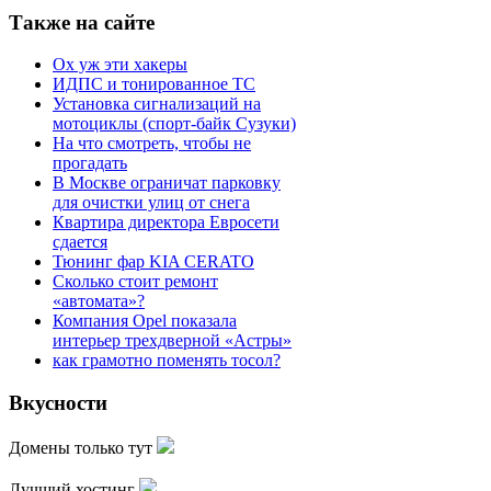
Также на сайте
Ох уж эти хакеры
ИДПС и тонированное ТС
Установка сигнализаций на
мотоциклы (спорт-байк Сузуки)
На что смотреть, чтобы не
прогадать
В Москве ограничат парковку
для очистки улиц от снега
Квартира директора Евросети
сдается
Тюнинг фар KIA CERATO
Сколько стоит ремонт
«автомата»?
Компания Opel показала
интерьер трехдверной «Астры»
как грамотно поменять тосол?
Вкусности
Домены только тут
Лучший хостинг