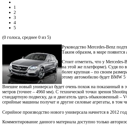
1
2
3
4
5
(
0
голоса, среднее
0
из 5)
Руководство Mercedes-Benz подт
Таким образом, в мире появится
Стоит отметить, что у Mercedes-
на этой же платформе). Судя по 
более крупная – по своим размер
этому автомобилю будет BMW 5
Внешне новый универсал будет очень похож на показанный в э
метров (точнее – 4960 мм). С технической точки зрения Shootin
стандартную подвеску, да и двигатель здесь обыкновенный – V6
серийные машины получат и другие силовые агрегаты, в том чи
Серийное производство нового универсала начнется в 2012 год
Комментирование данного материала доступно только авториз