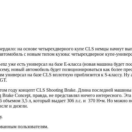
вердило: на основе четырехдверного купе CLS немцы начнут вы
 автомобиль с новым типом кузова: четырехдверное купе-универс
Benz уже есть универсал на базе Е-класса (новая машина будет п
всему, новый автомобиль будет позиционироваться как более пре
ам универсал на базе CLS вплотную приблизится к S-классу. Ну
 GT.
том году концепт CLS Shooting Brake. Длина последней машины 
g Brake Concept, правда, не представлял ничего интересного. Эт
 объемом 3,5 л, который выдает 306 л.с. и 370 Н•м. Но можно н
сле и дизели.
у.
ованным пользователям.