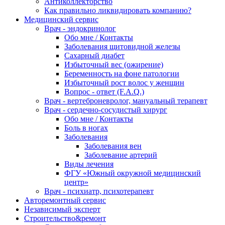
Антиколлекторство
Как правильно ликвидировать компанию?
Медицинский сервис
Врач - эндокринолог
Обо мне / Контакты
Заболевания щитовидной железы
Сахарный диабет
Избыточный вес (ожирение)
Беременность на фоне патологии
Избыточный рост волос у женщин
Вопрос - ответ (F.A.Q.)
Врач - вертеброневролог, мануальный терапевт
Врач - сердечно-сосудистый хирург
Обо мне / Контакты
Боль в ногах
Заболевания
Заболевания вен
Заболевание артерий
Виды лечения
ФГУ «Южный окружной медицинский
центр»
Врач - психиатр, психотерапевт
Авторемонтный сервис
Независимый эксперт
Строительство&ремонт