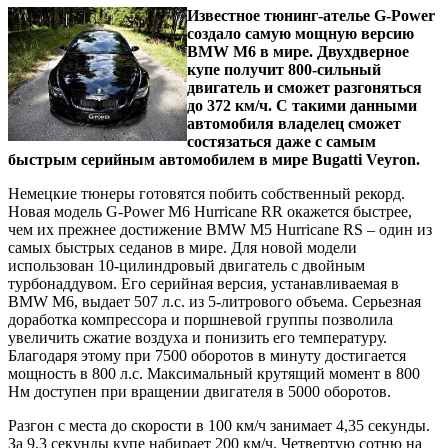
Известное тюнинг-ателье G-Power
создало самую мощную версию
BMW M6 в мире. Двухдверное
купе получит 800-сильный
двигатель и сможет разгоняться
до 372 км/ч. С такими данными
автомобиля владелец сможет
состязаться даже с самым
быстрым серийным автомобилем в мире Bugatti Veyron.
Немецкие тюнеры готовятся побить собственный рекорд.
Новая модель G-Power M6 Hurricane RR окажется быстрее,
чем их прежнее достижение BMW M5 Hurricane RS – один из
самых быстрых седанов в мире. Для новой модели
использован 10-цилиндровый двигатель с двойным
турбонаддувом. Его серийная версия, устанавливаемая в
BMW M6, выдает 507 л.с. из 5-литрового объема. Серьезная
доработка компрессора и поршневой группы позволила
увеличить сжатие воздуха и понизить его температуру.
Благодаря этому при 7500 оборотов в минуту достигается
мощность в 800 л.с. Максимальный крутящий момент в 800
Нм доступен при вращении двигателя в 5000 оборотов.
Разгон с места до скорости в 100 км/ч занимает 4,35 секунды.
За 9,3 секунды купе набирает 200 км/ч. Четвертую сотню на