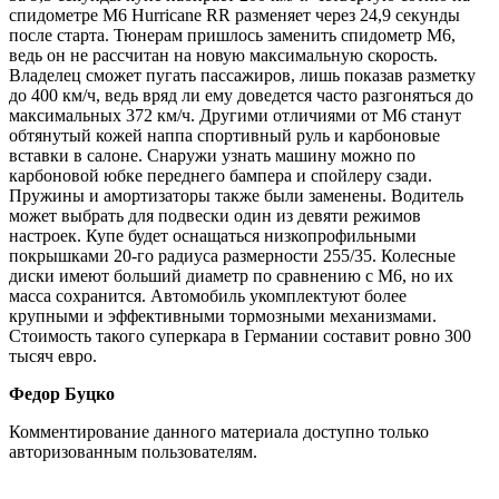
спидометре M6 Hurricane RR разменяет через 24,9 секунды
после старта. Тюнерам пришлось заменить спидометр M6,
ведь он не рассчитан на новую максимальную скорость.
Владелец сможет пугать пассажиров, лишь показав разметку
до 400 км/ч, ведь вряд ли ему доведется часто разгоняться до
максимальных 372 км/ч. Другими отличиями от М6 станут
обтянутый кожей наппа спортивный руль и карбоновые
вставки в салоне. Снаружи узнать машину можно по
карбоновой юбке переднего бампера и спойлеру сзади.
Пружины и амортизаторы также были заменены. Водитель
может выбрать для подвески один из девяти режимов
настроек. Купе будет оснащаться низкопрофильными
покрышками 20-го радиуса размерности 255/35. Колесные
диски имеют больший диаметр по сравнению с М6, но их
масса сохранится. Автомобиль укомплектуют более
крупными и эффективными тормозными механизмами.
Стоимость такого суперкара в Германии составит ровно 300
тысяч евро.
Федор Буцко
Комментирование данного материала доступно только
авторизованным пользователям.