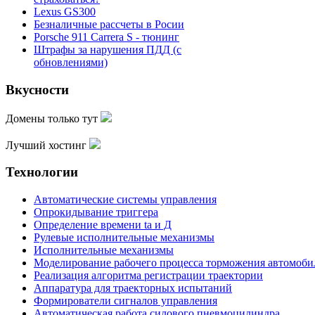
Lexus GS300
Безналичные рассчеты в Росии
Porsche 911 Carrera S - тюнинг
Штрафы за нарушения ПДД (с
обновлениями)
Вкусности
Домены только тут
Лучший хостинг
Технологии
Автоматические системы управления
Опрокидывание триггера
Определение времени ta и Д
Рулевые исполнительные механизмы
Исполнительные механизмы
Моделирование рабочего процесса торможения автомоби
Реализация алгоритма регистрации траектории
Аппаратура для траекторных испытаний
Формирователи сигналов управления
Автоматическая работа силового пневмоцилиндра