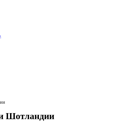
»
дии
и Шотландии