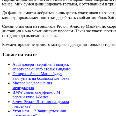
менее, Мик сумел финишировать третьим, с отставанием в три
До финиша смогли добраться лишь десять участников из зарег
команда продолжает попытки доработать свой автомобиль Satria 
Самый опытный из гонщиков Proton, Алистер МакРей, по скоро
дистанции из-за механических проблем. Такая же участь пости
незадолго до окончания ралли.
Комментирование данного материала доступно только авториз
Также на сайте
Audi доверит серийный выпуск
спорткара quattro ателье Giugiaro
Гонщики Aston Martin будут
выступать на большом хэтчбеке
Массовые увольнения
менеджеров
BMW сняла камуфляж с М-
версии купе 1-Series
Зачем Рената Литвинова делала
пластику?
Угон или …? Защищаться или
страховаться?