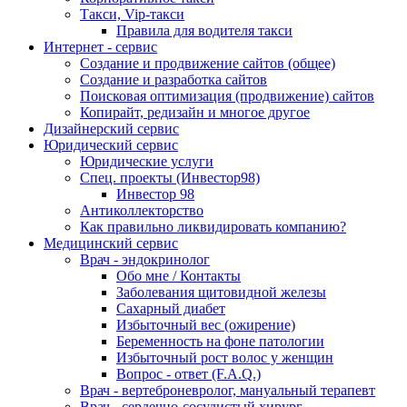
Такси, Vip-такси
Правила для водителя такси
Интернет - сервис
Создание и продвижение сайтов (общее)
Создание и разработка сайтов
Поисковая оптимизация (продвижение) сайтов
Копирайт, редизайн и многое другое
Дизайнерский сервис
Юридический сервис
Юридические услуги
Спец. проекты (Инвестор98)
Инвестор 98
Антиколлекторство
Как правильно ликвидировать компанию?
Медицинский сервис
Врач - эндокринолог
Обо мне / Контакты
Заболевания щитовидной железы
Сахарный диабет
Избыточный вес (ожирение)
Беременность на фоне патологии
Избыточный рост волос у женщин
Вопрос - ответ (F.A.Q.)
Врач - вертеброневролог, мануальный терапевт
Врач - сердечно-сосудистый хирург