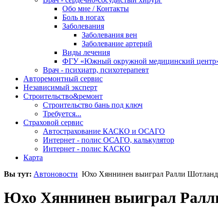
Обо мне / Контакты
Боль в ногах
Заболевания
Заболевания вен
Заболевание артерий
Виды лечения
ФГУ «Южный окружной медицинский центр
Врач - психиатр, психотерапевт
Авторемонтный сервис
Независимый эксперт
Строительство&ремонт
Строительство бань под ключ
Требуется...
Страховой сервис
Автострахование КАСКО и ОСАГО
Интернет - полис ОСАГО, калькулятор
Интернет - полис КАСКО
Карта
Вы тут:
Автоновости
Юхо Хяннинен выиграл Ралли Шотлан
Юхо Хяннинен выиграл Ралл