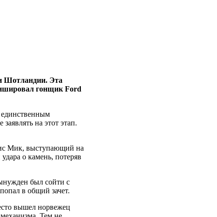
и Шотландии. Эта
инишировал гонщик Ford
о единственным
заявлять на этот этап.
рис Мик, выступающий на
 удара о камень, потеряв
вынужден был сойти с
попал в общий зачет.
есто вышел норвежец
 механизма. Тем не