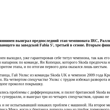
ннинен выиграл предпоследний этап чемпионата IRC, Ралл
пающего на заводской Fabia S', третьей в сезоне. Вторым ф
нен выходил, уже гарантировав себе титул чемпиона, так как ег
 напарник по команде, Ян Копецки, которого Skoda предпочла не 
воритом этапа, и по итогам первого допа оказался лишь шестым.
ританца, Гай Уилкс из команды Skoda UK и чемпион 2009 года К
и. На четвертом спецучастке Уилкс с трудом избежал разворота и
 допе проколол покрышку.
ачались проблемы с дифференциалом, и пилот британской Skoda 
е суперралли, и выиграл три из четырех спецучастков, однако не 
к и не испытывавший никаких проблем с машиной. На второе м
Криса Мика, когда у британца лопнула одна из трубок тормозного