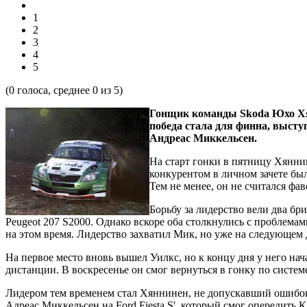
1
2
3
4
5
(
0
голоса, среднее
0
из 5)
Гонщик команды Skoda Юхо Хя
победа стала для финна, высту
Андреас Миккельсен.
На старт гонки в пятницу Хянни
конкурентом в личном зачете был
Тем не менее, он не считался фа
Борьбу за лидерство вели два б
Peugeot 207 S2000. Однако вскоре оба столкнулись с проблемам
на этом время. Лидерство захватил Мик, но уже на следующем
На первое место вновь вышел Уилкс, но к концу дня у него н
дистанции. В воскресенье он смог вернуться в гонку по систем
Лидером тем временем стал Хяннинен, не допускавший ошибо
Адреас Миккельсен на Ford Fiesta S', который смог опередить 