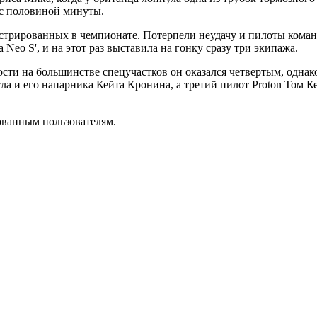
 с половиной минуты.
истрированных в чемпионате. Потерпели неудачу и пилоты коман
Neo S', и на этот раз выставила на гонку сразу три экипажа.
сти на большинстве спецучастков он оказался четвертым, однак
гла и его напарника Кейта Кронина, а третий пилот Proton Том 
ованным пользователям.