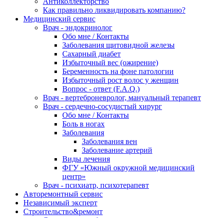
Антиколлекторство
Как правильно ликвидировать компанию?
Медицинский сервис
Врач - эндокринолог
Обо мне / Контакты
Заболевания щитовидной железы
Сахарный диабет
Избыточный вес (ожирение)
Беременность на фоне патологии
Избыточный рост волос у женщин
Вопрос - ответ (F.A.Q.)
Врач - вертеброневролог, мануальный терапевт
Врач - сердечно-сосудистый хирург
Обо мне / Контакты
Боль в ногах
Заболевания
Заболевания вен
Заболевание артерий
Виды лечения
ФГУ «Южный окружной медицинский
центр»
Врач - психиатр, психотерапевт
Авторемонтный сервис
Независимый эксперт
Строительство&ремонт