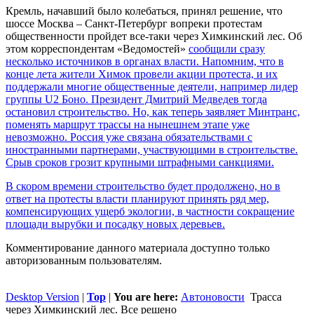
Кремль, начавший было колебаться, принял решение, что
шоссе Москва – Санкт-Петербург вопреки протестам
общественности пройдет все-таки через Химкинский лес. Об
этом корреспондентам «Ведомостей»
сообщили сразу
несколько источников в органах власти. Напомним, что в
конце лета жители Химок провели акции протеста, и их
поддержали многие общественные деятели, например лидер
группы U2 Боно. Президент Дмитрий Медведев тогда
остановил строительство. Но, как теперь заявляет Минтранс,
поменять маршрут трассы на нынешнем этапе уже
невозможно. Россия уже связана обязательствами с
иностранными партнерами, участвующими в строительстве.
Срыв сроков грозит крупными штрафными санкциями.
В скором времени строительство будет продолжено, но в
ответ на протесты власти планируют принять ряд мер,
компенсирующих ущерб экологии, в частности сокращение
площади вырубки и посадку новых деревьев.
Комментирование данного материала доступно только
авторизованным пользователям.
Desktop Version
|
Top
|
You are here:
Автоновости
Трасса
через Химкинский лес. Все решено