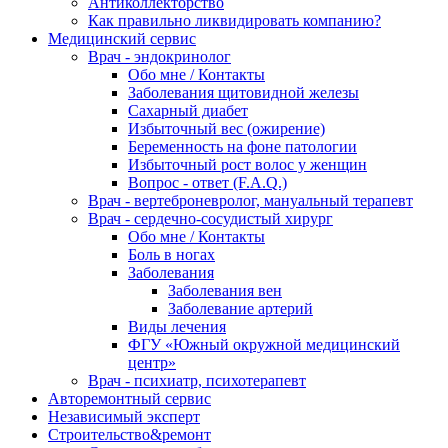
Антиколлекторство
Как правильно ликвидировать компанию?
Медицинский сервис
Врач - эндокринолог
Обо мне / Контакты
Заболевания щитовидной железы
Сахарный диабет
Избыточный вес (ожирение)
Беременность на фоне патологии
Избыточный рост волос у женщин
Вопрос - ответ (F.A.Q.)
Врач - вертеброневролог, мануальный терапевт
Врач - сердечно-сосудистый хирург
Обо мне / Контакты
Боль в ногах
Заболевания
Заболевания вен
Заболевание артерий
Виды лечения
ФГУ «Южный окружной медицинский
центр»
Врач - психиатр, психотерапевт
Авторемонтный сервис
Независимый эксперт
Строительство&ремонт