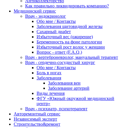
Антиколлекторство
Как правильно ликвидировать компанию?
Медицинский сервис
Врач - эндокринолог
Обо мне / Контакты
Заболевания щитовидной железы
Сахарный диабет
Избыточный вес (ожирение)
Беременность на фоне патологии
Избыточный рост волос у женщин
Вопрос - ответ (F.A.Q.)
Врач - вертеброневролог, мануальный терапевт
Врач - сердечно-сосудистый хирург
Обо мне / Контакты
Боль в ногах
Заболевания
Заболевания вен
Заболевание артерий
Виды лечения
ФГУ «Южный окружной медицинский
центр»
Врач - психиатр, психотерапевт
Авторемонтный сервис
Независимый эксперт
Строительство&ремонт