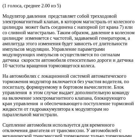
(
1
голоса, среднее
2.00
из 5)
Модулятор давления представляет собой трехходовой
электромагнитный клапан, в котором магистраль от колесного
цилиндра может быть соединена с напорной (от крана 7) или
со сливной магистралью. Таким образом, давление в колесном
цилиндре изменяется с частотой, задаваемой генератором, а
амплитуда этого изменения будет зависеть от длительности
импульсов модуляции. Управление параметрами
модулирующих импульсов осуществляется по сигналам
датчика скорости автомобиля относительно дороги и датчика
10 частоты вращения тормозящегося колеса.
На автомобилях с локационной системой автоматического
торможения модулятор включается без участия водителя, по
посигпалу, формируемому в бортовом вычислителе. Блок
управления в этом случае выдает дополнительную команду
на включение электромагнитного клапана, блокирующего
кран управления и обеспечивающего поступление тормозной
жидкости от гидроаккумулятора к модуляторам но
параллельной магистрали.
Сцепление автомобиля используется для временного
отключения двигателя от трансмиссии. У автомобилей с
механической трансмиссией торможение только тормозными