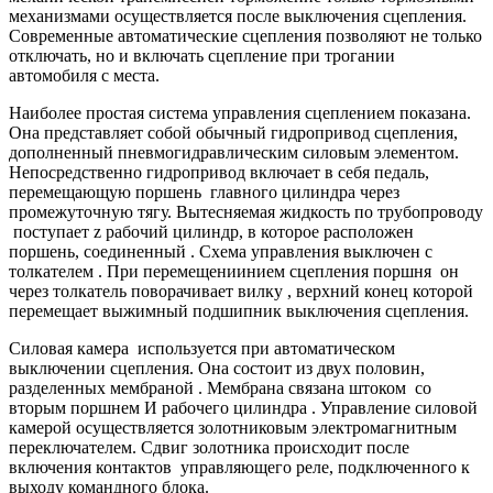
механизмами осуществляется после выключения сцепления.
Современные автоматические сцепления позволяют не только
отключать, но и включать сцепление при трогании
автомобиля с места.
Наиболее простая система управления сцеплением показана.
Она представляет собой обычный гидропривод сцепления,
дополненный пневмогидравлическим силовым элементом.
Непосредственно гидропривод включает в себя педаль,
перемещающую поршень главного цилиндра через
промежуточную тягу. Вытесняемая жидкость по трубопроводу
поступает z рабочий цилиндр, в которое расположен
поршень, соединенный . Схема управления выключен с
толкателем . При перемещениинием сцепления поршня он
через толкатель поворачивает вилку , верхний конец которой
перемещает выжимный подшипник выключения сцепления.
Силовая камера используется при автоматическом
выключении сцепления. Она состоит из двух половин,
разделенных мембраной . Мембрана связана штоком со
вторым поршнем И рабочего цилиндра . Управление силовой
камерой осуществляется золотниковым электромагнитным
переключателем. Сдвиг золотника происходит после
включения контактов управляющего реле, подключенного к
выходу командного блока.