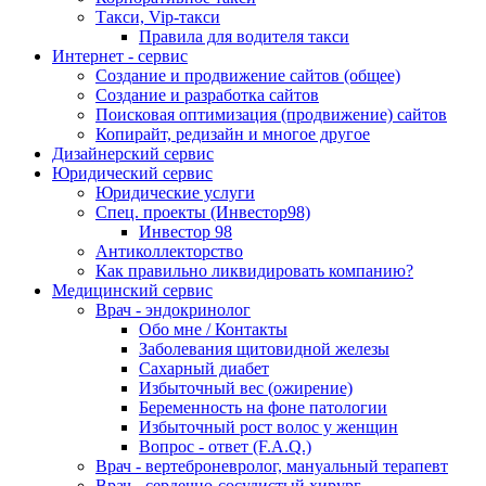
Такси, Vip-такси
Правила для водителя такси
Интернет - сервис
Создание и продвижение сайтов (общее)
Создание и разработка сайтов
Поисковая оптимизация (продвижение) сайтов
Копирайт, редизайн и многое другое
Дизайнерский сервис
Юридический сервис
Юридические услуги
Спец. проекты (Инвестор98)
Инвестор 98
Антиколлекторство
Как правильно ликвидировать компанию?
Медицинский сервис
Врач - эндокринолог
Обо мне / Контакты
Заболевания щитовидной железы
Сахарный диабет
Избыточный вес (ожирение)
Беременность на фоне патологии
Избыточный рост волос у женщин
Вопрос - ответ (F.A.Q.)
Врач - вертеброневролог, мануальный терапевт
Врач - сердечно-сосудистый хирург