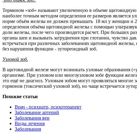
Термином «зоб» называют увеличенную в объеме щитовидную ж
наиболее точным методом определения ее размеров является ул
норме объём железы не должен превышать 18 мл у женщин и 2
определения объёма щитовидной железы с помощью ультразвук
доли железы, после чего производится расчет. При больших ра
органы шеи и вызывать затруднения при глотании, чувство давл
встречаться при различных заболеваниях щитовидной железы,
без нарушения функции - эутиреоидный зоб.
Узловой зоб.
В щитовидной железе могут возникать узловые образования («
организме. При узловом или многоузловом зобе функция жел
это ещё не диагноз. Узловым зобом могут проявляться многие
гормонов (токсический узловой зоб), но чаще встречается эу
Похожие статьи
Врач - психиатр, психотерапевт
Заболевание артерий
Заболевания вен
Виды лечения
Заболевания