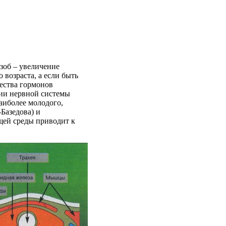
зоб – увеличение
возраста, а если быть
чества гормонов
нии нервной системы
аиболее молодого,
Базедова) и
щей среды приводит к