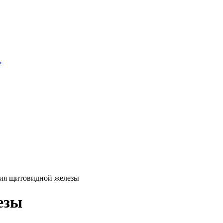
»
ия щитовидной железы
езы