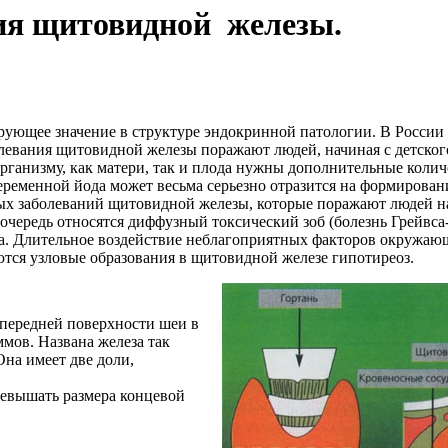
ия щитовидной железы.
ющее значение в структуре эндокринной патологии. В России 
евания щитовидной железы поражают людей, начиная с детского 
организму, как матери, так и плода нужны дополнительные коли
еременной йода может весьма серьезно отразится на формирова
ных заболеваний щитовидной железы, которые поражают людей н
очередь относятся диффузный токсический зоб (болезнь Грейвса-
а. Длительное воздействие неблагоприятных факторов окружаю
аются узловые образования в щитовидной железе гипотиреоз.
 передней поверхности шеи в
ммов. Названа железа так
на имеет две доли,
евышать размера концевой