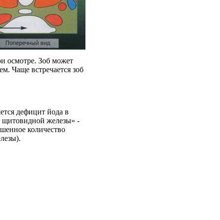
ри осмотре. Зоб может
м. Чаще встречается зоб
ется дефицит йода в
 щитовидной железы» -
ышенное количество
лезы).