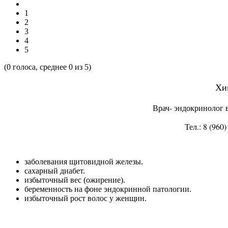
1
2
3
4
5
(
0
голоса, среднее
0
из 5)
Хи
Врач- эндокринолог
Тел.: 8 (960
заболевания щитовидной железы.
сахарный диабет.
избыточный вес (ожирение).
беременность на фоне эндокринной патологии.
избыточный рост волос у женщин.