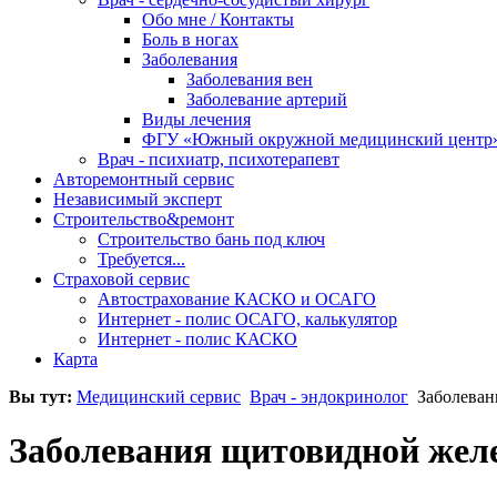
Обо мне / Контакты
Боль в ногах
Заболевания
Заболевания вен
Заболевание артерий
Виды лечения
ФГУ «Южный окружной медицинский центр
Врач - психиатр, психотерапевт
Авторемонтный сервис
Независимый эксперт
Строительство&ремонт
Строительство бань под ключ
Требуется...
Страховой сервис
Автострахование КАСКО и ОСАГО
Интернет - полис ОСАГО, калькулятор
Интернет - полис КАСКО
Карта
Вы тут:
Медицинский сервис
Врач - эндокринолог
Заболеван
Заболевания щитовидной жел