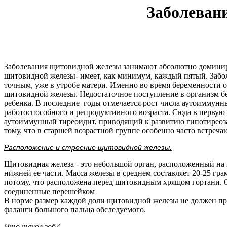
Заболеван
Заболевания щитовидной железы занимают абсолютно доминиру
щитовидной железы- имеет, как минимум, каждый пятый. Забол
точным, уже в утробе матери. Именно во время беременности 
щитовидной железы. Недостаточное поступление в организм б
ребенка. В последние годы отмечается рост числа аутоиммун
работоспособного и репродуктивного возраста. Сюда в первую 
аутоиммунный тиреоидит, приводящий к развитию гипотиреоз
тому, что в старшей возрастной группе особенно часто встреч
Расположение и строение щитовидной железы.
Щитовидная железа - это небольшой орган, расположенный на
нижней ее части. Масса железы в среднем составляет 20-25 гра
потому, что расположена перед щитовидным хрящом гортани. О
соединенные перешейком
В норме размер каждой доли щитовидной железы не должен пр
фаланги большого пальца обследуемого.
Что такое зоб?