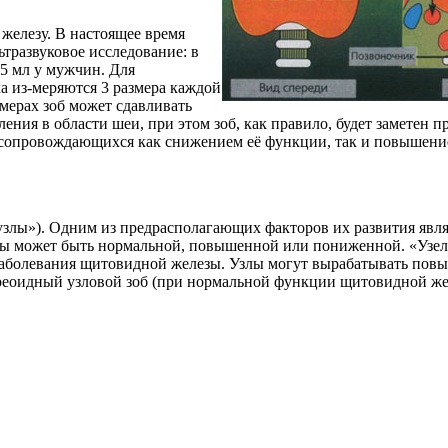
елезу. В настоящее время
ьтразвуковое исследование: в
5 мл у мужчин. Для
а из-меряются 3 размера каждой
змерах зоб может сдавливать
ения в области шеи, при этом зоб, как правило, будет заметен п
 сопровождающихся как снижением её функции, так и повышение
узлы»). Одним из предрасполагающих факторов их развития явля
езы может быть нормальной, повышенной или пониженной. «Узел
 заболевания щитовидной железы. Узлы могут вырабатывать пов
тиреоидный узловой зоб (при нормальной функции щитовидной же