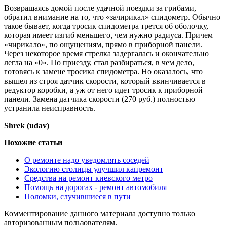
Возвращаясь домой после удачной поездки за грибами,
обратил внимание на то, что «зачирикал» спидометр. Обычно
такое бывает, когда тросик спидометра трется об оболочку,
которая имеет изгиб меньшего, чем нужно радиуса. Причем
«чирикало», по ощущениям, прямо в приборной панели.
Через некоторое время стрелка задергалась и окончательно
легла на «0». По приезду, стал разбираться, в чем дело,
готовясь к замене тросика спидометра. Но оказалось, что
вышел из строя датчик скорости, который ввинчивается в
редуктор коробки, а уж от него идет тросик к приборной
панели. Замена датчика скорости (270 руб.) полностью
устранила неисправность.
Shrek (udav)
Похожие статьи
О ремонте надо уведомлять соседей
Экологию столицы улучшил капремонт
Средства на ремонт киевского метро
Помощь на дорогах - ремонт автомобиля
Поломки, случившиеся в пути
Комментирование данного материала доступно только
авторизованным пользователям.