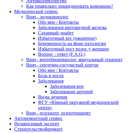
Антиколлекторство
Как правильно ликвидировать компанию?
Медицинский сервис
Врач - эндокринолог
Обо мне / Контакты
Заболевания щитовидной железы
Сахарный диабет
Избыточный вес (ожирение)
Беременность на фоне патологии
Избыточный рост волос у женщин
Вопрос - ответ (F.A.Q.)
Врач - вертеброневролог, мануальный терапевт
Врач - сердечно-сосудистый хирург
Обо мне / Контакты
Боль в ногах
Заболевания
Заболевания вен
Заболевание артерий
Виды лечения
ФГУ «Южный окружной медицинский
центр»
Врач - психиатр, психотерапевт
Авторемонтный сервис
Независимый эксперт
Строительство&ремонт