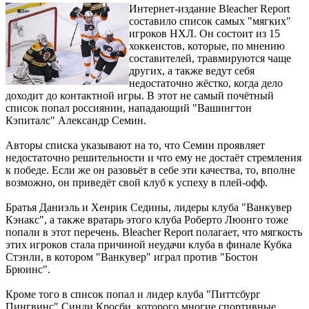
Интернет-издание Bleacher Report
составило список самых "мягких"
игроков НХЛ. Он состоит из 15
хоккеистов, которые, по мнению
составителей, травмируются чаще
других, а также ведут себя
недостаточно жёстко, когда дело
доходит до контактной игры. В этот не самый почётный
список попал россиянин, нападающий "Вашингтон
Кэпиталс" Александр Семин.
Авторы списка указывают на то, что Семин проявляет
недостаточно решительности и что ему не достаёт стремления
к победе. Если же он разовьёт в себе эти качества, то, вполне
возможно, он приведёт свой клуб к успеху в плей-офф.
Братья Даниэль и Хенрик Седины, лидеры клуба "Ванкувер
Кэнакс", а также вратарь этого клуба Роберто Люонго тоже
попали в этот перечень. Bleacher Report полагает, что мягкость
этих игроков стала причиной неудачи клуба в финале Кубка
Стэнли, в котором "Ванкувер" играл против "Бостон
Брюинс".
Кроме того в список попал и лидер клуба "Питтсбург
Пингвинс" Синди Кросби, которого многие спортивные