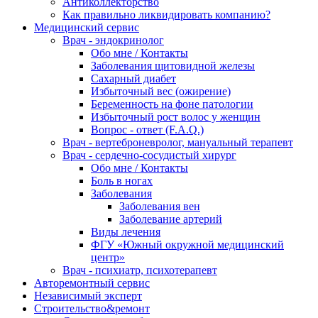
Антиколлекторство
Как правильно ликвидировать компанию?
Медицинский сервис
Врач - эндокринолог
Обо мне / Контакты
Заболевания щитовидной железы
Сахарный диабет
Избыточный вес (ожирение)
Беременность на фоне патологии
Избыточный рост волос у женщин
Вопрос - ответ (F.A.Q.)
Врач - вертеброневролог, мануальный терапевт
Врач - сердечно-сосудистый хирург
Обо мне / Контакты
Боль в ногах
Заболевания
Заболевания вен
Заболевание артерий
Виды лечения
ФГУ «Южный окружной медицинский
центр»
Врач - психиатр, психотерапевт
Авторемонтный сервис
Независимый эксперт
Строительство&ремонт