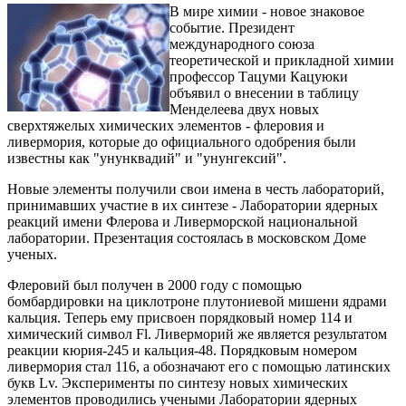
В мире химии - новое знаковое
событие. Президент
международного союза
теоретической и прикладной химии
профессор Тацуми Кацуюки
объявил о внесении в таблицу
Менделеева двух новых
сверхтяжелых химических элементов - флеровия и
ливермория, которые до официального одобрения были
известны как "унунквадий" и "унунгексий".
Новые элементы получили свои имена в честь лабораторий,
принимавших участие в их синтезе - Лаборатории ядерных
реакций имени Флерова и Ливерморской национальной
лаборатории. Презентация состоялась в московском Доме
ученых.
Флеровий был получен в 2000 году с помощью
бомбардировки на циклотроне плутониевой мишени ядрами
кальция. Теперь ему присвоен порядковый номер 114 и
химический символ Fl. Ливерморий же является результатом
реакции кюрия-245 и кальция-48. Порядковым номером
ливермория стал 116, а обозначают его с помощью латинских
букв Lv. Эксперименты по синтезу новых химических
элементов проводились учеными Лаборатории ядерных