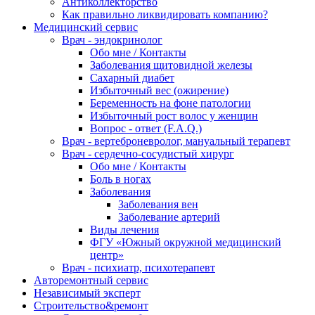
Антиколлекторство
Как правильно ликвидировать компанию?
Медицинский сервис
Врач - эндокринолог
Обо мне / Контакты
Заболевания щитовидной железы
Сахарный диабет
Избыточный вес (ожирение)
Беременность на фоне патологии
Избыточный рост волос у женщин
Вопрос - ответ (F.A.Q.)
Врач - вертеброневролог, мануальный терапевт
Врач - сердечно-сосудистый хирург
Обо мне / Контакты
Боль в ногах
Заболевания
Заболевания вен
Заболевание артерий
Виды лечения
ФГУ «Южный окружной медицинский
центр»
Врач - психиатр, психотерапевт
Авторемонтный сервис
Независимый эксперт
Строительство&ремонт