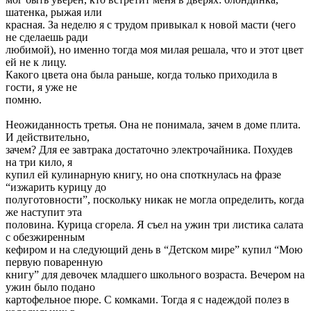
шатенка, рыжая или
красная. За неделю я с трудом привыкал к новой масти (чего
не сделаешь ради
любимой), но именно тогда моя милая решала, что и этот цвет
ей не к лицу.
Какого цвета она была раньше, когда только приходила в
гости, я уже не
помню.
Неожиданность третья. Она не понимала, зачем в доме плита.
И действительно,
зачем? Для ее завтрака достаточно электрочайника. Похудев
на три кило, я
купил ей кулинарную книгу, но она споткнулась на фразе
“изжарить курицу до
полуготовности”, поскольку никак не могла определить, когда
же наступит эта
половина. Курица сгорела. Я съел на ужин три листика салата
с обезжиренным
кефиром и на следующий день в “Детском мире” купил “Мою
первую поваренную
книгу” для девочек младшего школьного возраста. Вечером на
ужин было подано
картофельное пюре. С комками. Тогда я с надеждой полез в