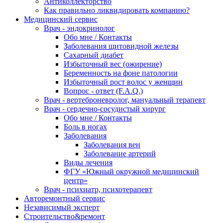
Антиколлекторство
Как правильно ликвидировать компанию?
Медицинский сервис
Врач - эндокринолог
Обо мне / Контакты
Заболевания щитовидной железы
Сахарный диабет
Избыточный вес (ожирение)
Беременность на фоне патологии
Избыточный рост волос у женщин
Вопрос - ответ (F.A.Q.)
Врач - вертеброневролог, мануальный терапевт
Врач - сердечно-сосудистый хирург
Обо мне / Контакты
Боль в ногах
Заболевания
Заболевания вен
Заболевание артерий
Виды лечения
ФГУ «Южный окружной медицинский
центр»
Врач - психиатр, психотерапевт
Авторемонтный сервис
Независимый эксперт
Строительство&ремонт