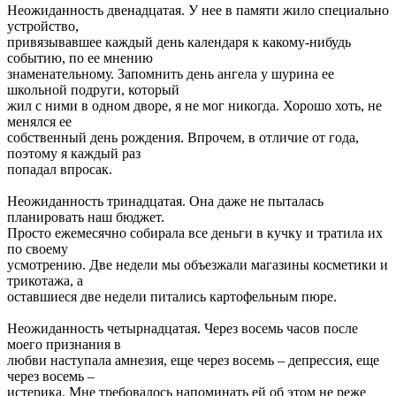
Неожиданность двенадцатая. У нее в памяти жило специально
устройство,
привязывавшее каждый день календаря к какому-нибудь
событию, по ее мнению
знаменательному. Запомнить день ангела у шурина ее
школьной подруги, который
жил с ними в одном дворе, я не мог никогда. Хорошо хоть, не
менялся ее
собственный день рождения. Впрочем, в отличие от года,
поэтому я каждый раз
попадал впросак.
Неожиданность тринадцатая. Она даже не пыталась
планировать наш бюджет.
Просто ежемесячно собирала все деньги в кучку и тратила их
по своему
усмотрению. Две недели мы объезжали магазины косметики и
трикотажа, а
оставшиеся две недели питались картофельным пюре.
Неожиданность четырнадцатая. Через восемь часов после
моего признания в
любви наступала амнезия, еще через восемь – депрессия, еще
через восемь –
истерика. Мне требовалось напоминать ей об этом не реже