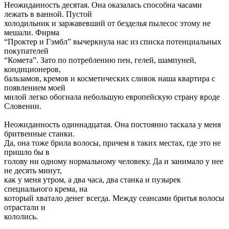
Неожиданность десятая. Она оказалась способна часами
лежать в ванной. Пустой
холодильник и заржавевший от безделья пылесос этому не
мешали. Фирма
“Проктер и Гэмбл” вычеркнула нас из списка потенциальных
покупателей
“Комета”. Зато по потреблению пен, гелей, шампуней,
кондиционеров,
бальзамов, кремов и косметических сливок наша квартира с
появлением моей
милой легко обогнала небольшую европейскую страну вроде
Словении.
Неожиданность одиннадцатая. Она постоянно таскала у меня
бритвенные станки.
Да, она тоже брила волосы, причем в таких местах, где это не
пришло бы в
голову ни одному нормальному человеку. Да и занимало у нее
не десять минут,
как у меня утром, а два часа, два станка и пузырек
специального крема, на
который хватало денег всегда. Между сеансами бритья волосы
отрастали и
кололись.