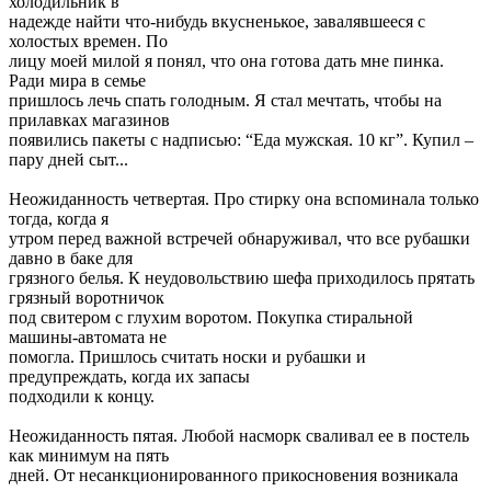
холодильник в
надежде найти что-нибудь вкусненькое, завалявшееся с
холостых времен. По
лицу моей милой я понял, что она готова дать мне пинка.
Ради мира в семье
пришлось лечь спать голодным. Я стал мечтать, чтобы на
прилавках магазинов
появились пакеты с надписью: “Еда мужская. 10 кг”. Купил –
пару дней сыт...
Неожиданность четвертая. Про стирку она вспоминала только
тогда, когда я
утром перед важной встречей обнаруживал, что все рубашки
давно в баке для
грязного белья. К неудовольствию шефа приходилось прятать
грязный воротничок
под свитером с глухим воротом. Покупка стиральной
машины-автомата не
помогла. Пришлось считать носки и рубашки и
предупреждать, когда их запасы
подходили к концу.
Неожиданность пятая. Любой насморк сваливал ее в постель
как минимум на пять
дней. От несанкционированного прикосновения возникала