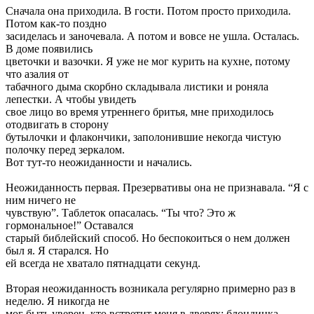
Сначала она приходила. В гости. Потом просто приходила.
Потом как-то поздно
засиделась и заночевала. А потом и вовсе не ушла. Осталась.
В доме появились
цветочки и вазочки. Я уже не мог курить на кухне, потому
что азалия от
табачного дыма скорбно складывала листики и роняла
лепестки. А чтобы увидеть
свое лицо во время утреннего бритья, мне приходилось
отодвигать в сторону
бутылочки и флакончики, заполонившие некогда чистую
полочку перед зеркалом.
Вот тут-то неожиданности и начались.
Неожиданность первая. Презервативы она не признавала. “Я с
ним ничего не
чувствую”. Таблеток опасалась. “Ты что? Это ж
гормональное!” Оставался
старый библейский способ. Но беспокоиться о нем должен
был я. Я старался. Но
ей всегда не хватало пятнадцати секунд.
Вторая неожиданность возникала регулярно примерно раз в
неделю. Я никогда не
мог быть уверен, кто встретит меня в дверях: блондинка,