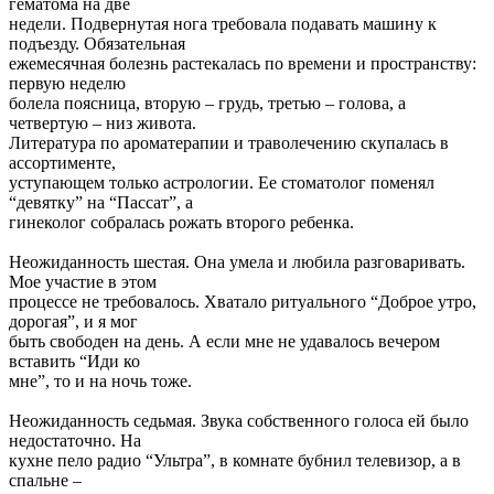
гематома на две
недели. Подвернутая нога требовала подавать машину к
подъезду. Обязательная
ежемесячная болезнь растекалась по времени и пространству:
первую неделю
болела поясница, вторую – грудь, третью – голова, а
четвертую – низ живота.
Литература по ароматерапии и траволечению скупалась в
ассортименте,
уступающем только астрологии. Ее стоматолог поменял
“девятку” на “Пассат”, а
гинеколог собралась рожать второго ребенка.
Неожиданность шестая. Она умела и любила разговаривать.
Мое участие в этом
процессе не требовалось. Хватало ритуального “Доброе утро,
дорогая”, и я мог
быть свободен на день. А если мне не удавалось вечером
вставить “Иди ко
мне”, то и на ночь тоже.
Неожиданность седьмая. Звука собственного голоса ей было
недостаточно. На
кухне пело радио “Ультра”, в комнате бубнил телевизор, а в
спальне –