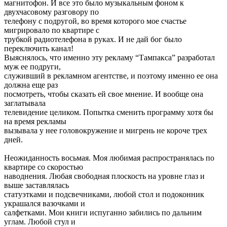
магнитофон. И все это было музыкальным фоном к
двухчасовому разговору по
телефону с подругой, во время которого мое счастье
мигрировало по квартире с
трубкой радиотелефона в руках. И не дай бог было
переключить канал!
Выяснялось, что именно эту рекламу “Тампакса” разработал
муж ее подруги,
служивший в рекламном агентстве, и поэтому именно ее она
должна еще раз
посмотреть, чтобы сказать ей свое мнение. И вообще она
заглатывала
телевидение целиком. Попытка сменить программу хотя бы
на время рекламы
вызывала у нее головокружение и мигрень не короче трех
дней.
Неожиданность восьмая. Моя любимая распространялась по
квартире со скоростью
наводнения. Любая свободная плоскость на уровне глаз и
выше заставлялась
статуэтками и подсвечниками, любой стол и подоконник
украшался вазочками и
салфетками. Мои книги испуганно забились по дальним
углам. Любой стул и