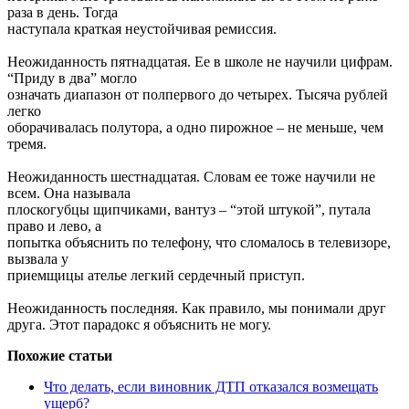
раза в день. Тогда
наступала краткая неустойчивая ремиссия.
Неожиданность пятнадцатая. Ее в школе не научили цифрам.
“Приду в два” могло
означать диапазон от полпервого до четырех. Тысяча рублей
легко
оборачивалась полутора, а одно пирожное – не меньше, чем
тремя.
Неожиданность шестнадцатая. Словам ее тоже научили не
всем. Она называла
плоскогубцы щипчиками, вантуз – “этой штукой”, путала
право и лево, а
попытка объяснить по телефону, что сломалось в телевизоре,
вызвала у
приемщицы ателье легкий сердечный приступ.
Неожиданность последняя. Как правило, мы понимали друг
друга. Этот парадокс я объяснить не могу.
Похожие статьи
Что делать, если виновник ДТП отказался возмещать
ущерб?