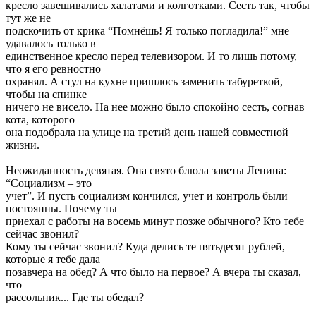
кресло завешивались халатами и колготками. Сесть так, чтобы
тут же не
подскочить от крика “Помнёшь! Я только погладила!” мне
удавалось только в
единственное кресло перед телевизором. И то лишь потому,
что я его ревностно
охранял. А стул на кухне пришлось заменить табуреткой,
чтобы на спинке
ничего не висело. На нее можно было спокойно сесть, согнав
кота, которого
она подобрала на улице на третий день нашей совместной
жизни.
Неожиданность девятая. Она свято блюла заветы Ленина:
“Социализм – это
учет”. И пусть социализм кончился, учет и контроль были
постоянны. Почему ты
приехал с работы на восемь минут позже обычного? Кто тебе
сейчас звонил?
Кому ты сейчас звонил? Куда делись те пятьдесят рублей,
которые я тебе дала
позавчера на обед? А что было на первое? А вчера ты сказал,
что
рассольник... Где ты обедал?