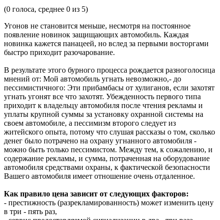
(
0
голоса, среднее
0
из 5)
Угонов не становится меньше, несмотря на постоянное
появление новинок защищающих автомобиль. Каждая
новинка кажется панацеей, но вслед за первыми восторгами
быстро приходит разочарование.
В результате этого бурного процесса рождается разноголосица
мнений от: Мой автомобиль угнать невозможно,- до
пессимистичного: Эти прибамбасы от хулиганов, если захотят
угнать угонят все что захотят. Убежденность первого типа
приходит к владельцу автомобиля после чтения рекламы и
уплаты крупной суммы за установку охранной системы на
своем автомобиле, а пессимизм второго следует из
житейского опыта, потому что слушая рассказы о том, сколько
денег было потрачено на охрану угнанного автомобиля -
можно быть только пессимистом. Между тем, к сожалению, и
содержание рекламы, и сумма, потраченная на оборудование
автомобиля средствами охраны, к фактической безопасности
Вашего автомобиля имеет отношение очень отдаленное.
Как правило цена зависит от следующих факторов:
- престижность (разрекламированность) может изменить цену
в три - пять раз,