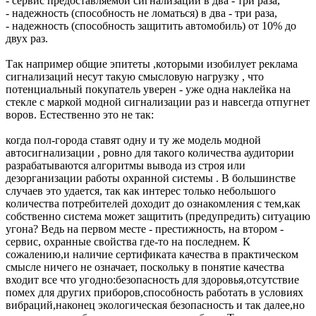
- сервис предоставляемой сигнализации в два - три раза,
- надежность (способность не ломаться) в два - три раза,
- надежность (способность защитить автомобиль) от 10% до
двух раз.
Так например общие эпитеты ,которыми изобилует реклама
сигнализаций несут такую смысловую нагрузку , что
потенциальный покупатель уверен - уже одна наклейка на
стекле с маркой модной сигнализации раз и навсегда отпугнет
воров. Естественно это не так:
когда пол-города ставят одну и ту же модель модной
автосигнализации , ровно для такого количества аудитории
разрабатываются алгоритмы вывода из строя или
дезорганизации работы охранной системы . В большинстве
случаев это удается, так как интерес только небольшого
количества потребителей доходит до ознакомления с тем,как
собственно система может защитить (предупредить) ситуацию
угона? Ведь на первом месте - престижность, на втором -
сервис, охранные свойства где-то на последнем. К
сожалению,и наличие сертификата качества в практическом
смысле ничего не означает, поскольку в понятие качества
входит все что угодно:безопасность для здоровья,отсутствие
помех для других приборов,способность работать в условиях
вибраций,наконец экологическая безопасность и так далее,но