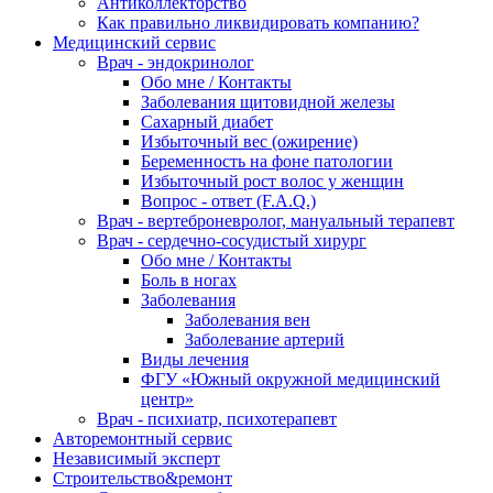
Антиколлекторство
Как правильно ликвидировать компанию?
Медицинский сервис
Врач - эндокринолог
Обо мне / Контакты
Заболевания щитовидной железы
Сахарный диабет
Избыточный вес (ожирение)
Беременность на фоне патологии
Избыточный рост волос у женщин
Вопрос - ответ (F.A.Q.)
Врач - вертеброневролог, мануальный терапевт
Врач - сердечно-сосудистый хирург
Обо мне / Контакты
Боль в ногах
Заболевания
Заболевания вен
Заболевание артерий
Виды лечения
ФГУ «Южный окружной медицинский
центр»
Врач - психиатр, психотерапевт
Авторемонтный сервис
Независимый эксперт
Строительство&ремонт