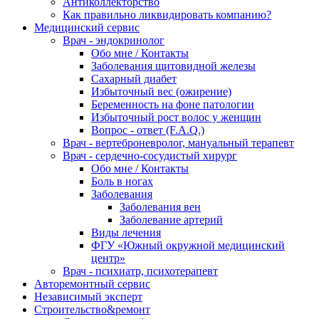
Антиколлекторство
Как правильно ликвидировать компанию?
Медицинский сервис
Врач - эндокринолог
Обо мне / Контакты
Заболевания щитовидной железы
Сахарный диабет
Избыточный вес (ожирение)
Беременность на фоне патологии
Избыточный рост волос у женщин
Вопрос - ответ (F.A.Q.)
Врач - вертеброневролог, мануальный терапевт
Врач - сердечно-сосудистый хирург
Обо мне / Контакты
Боль в ногах
Заболевания
Заболевания вен
Заболевание артерий
Виды лечения
ФГУ «Южный окружной медицинский
центр»
Врач - психиатр, психотерапевт
Авторемонтный сервис
Независимый эксперт
Строительство&ремонт