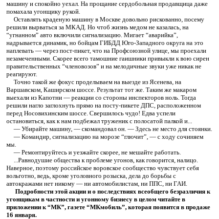
машину и спокойно уехал. На прощание сердобольная продавщица даже
помахала угонщику рукой.
Оставлять краденую машину в Москве довольно рискованно, посему
решили вырваться за МКАД. Но чтоб жизнь медом не казалась, на
“угнанном” авто включили сигнализацию. Мигает “аварийка”,
надрывается динамик, но бойцам ГИБДД Юго-Западного округа на это
наплевать — через пост-пикет, что на Профсоюзной улице, мы проехали
незамеченными. Скорее всего тамошние гаишники привыкли к вою сирен
правительственных “членовозов” и на мелодичные звуки уже никак не
реагируют.
Точно такой же фокус проделываем на выезде из Ясенева, на
Варшавском, Каширском шоссе. Результат тот же. Таким же макаром
выехали из Капотни — реакции со стороны инспекторов ноль. Тогда
решили нагло заглохнуть прямо на посту-пикете ДПС, расположенном
перед Носовихинским шоссе. Свершилось чудо! Едва успели
остановиться, как к нам подбежал труженик с полосатой палкой и...
— Убирайте машину, — скомандовал он. — Здесь не место для стоянки.
— Командир, сигнализацию на морозе “глючит”, — с ходу сочиняем
мы.
— Ремонтируйтесь и уезжайте скорее, не мешайте работать.
...Равнодушие общества к проблеме угонов, как говорится, налицо.
Наверное, поэтому российское воровское сообщество чувствует себя
вольготно, ведь, кроме уголовного розыска, дела до борьбы с
автокражами нет никому — ни автомобилистам, ни ППС, ни ГАИ.
Подробности этой акции и о последствиях всеобщего безразличия к
угонщикам в частности и угонному бизнесу в целом читайте в
приложении к “МК”, газете “МКмобиль”, которая появится в продаже
16 января.