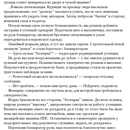
троица станет ковыряться во дворе в чужой машине?
...Взвыла сигнализация. Курящие на крыльце люди высказали
предположение, что “десятку” пытаются угнать, после чего живенько
принялись обсуждать тему автокраж. Затем, побросав “бычки” в сторону,
компания ушла в подъезд.
Почувствовав свою полную безнаказанность, мы решили добавить
экстрима в угонный сценарий. Подогнали авто к магазинчику, поставили
на руль блокиратор, щелкнули брелоком сигнализации и ушли
переодеваться в воровскую одежду.
Линейкой вскрыли дверь, и тут же завыла сирена. Строительной пеной
заткнули “ревун” и стали бороться с блокиратором.
— Здесь нужна “болгарка”! — подал идею редакционный угонщик.
На дело мы шли вооруженными до зубов — у нас имелся удлинитель и
нужный инструмент. Позаимствовать электричество решили в магазине.
Покупателей в продуктовом не было, и продавщица стояла на крылечке,
пристально наблюдая за нами.
— Розеточкой позвольте воспользоваться? — попросил тетушку
сообщник.
— Нет проблем, — пошла навстречу дама. — Пойдемте, подключу.
Женщину совершенно не смутила цель, для которой нам требовалось
электричество.
Искры брызнули во все стороны, “болгарка” завыла. Десяток человек,
широко разинув “варежку”, завороженно смотрели на работу угонщика.
Вызвать милицию никто не догадался, да и толку от этого было бы мало:
пока мы пытались угнать автомобиль, мимо нас проехали две
милицейские машины ППС. Остановиться и элементарно проверить у
подозрительных лиц документы служивые, видать, не догадались.
Перепилив блокиратор руля, наш похититель благополучно завел