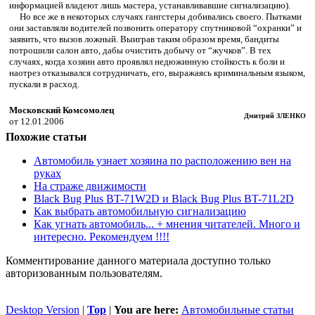
информацией владеют лишь мастера, устанавливавшие сигнализацию).
Но все же в некоторых случаях гангстеры добивались своего. Пытками
они заставляли водителей позвонить оператору спутниковой “охранки” и
заявить, что вызов ложный. Выиграв таким образом время, бандиты
потрошили салон авто, дабы очистить добычу от “жучков”. В тех
случаях, когда хозяин авто проявлял недюжинную стойкость к боли и
наотрез отказывался сотрудничать, его, выражаясь криминальным языком,
пускали в расход.
Московский Комсомолец
Дмитрий ЗЛЕНКО
от 12.01.2006
Похожие статьи
Автомобиль узнает хозяина по расположению вен на
руках
На страже движимости
Black Bug Plus BT-71W2D и Black Bug Plus BT-71L2D
Как выбрать автомобильную сигнализацию
Как угнать автомобиль... + мнения читателей. Много и
интересно. Рекомендуем !!!!
Комментирование данного материала доступно только
авторизованным пользователям.
Desktop Version
|
Top
|
You are here:
Автомобильные статьи