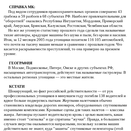
СПРАВКА МК:
Под видом сотрудников правоохранительных органов совершено 43
грабежа и 59 разбоев в 68 субъектах РФ. Наиболее привлекательными для
“оборотней” оказались Республика Ингушетия, Мордовия, Приморский
край, Амурская, Брянская, Калужская, Ростовская, Челябинская области.
Но все же угонную статистику прошлого года сделали так называемые
тихие автоворы, крадущие машины без шума и пыли, без крови и насилия.
Итак, за 12 месяцев 2005 года угонщики похитили 116 105 автомобилей,
что почти на тысячу машин меньше в сравнении с прошлым годом. Что
касается раскрываемости преступлений, то она примерно на прежнем
уровне.
ГЕОГРАФИЯ
В Москве, Подмосковье, Питере, Омске и других субъектах РФ,
насыщенных автотранспортом, действуют так называемые гастролеры. В
остальных регионах угонщики — это местные жители.
КСТАТИ
Шокирующий, но факт российской действительности — от рук
профессиональных угонщиков в минувшем году погибли 138 водителей и
вдвое больше подверглись пыткам. Жертвами налетчиков обычно
становились владельцы дорогих иномарок, оборудованных спутниковыми
охранными комплексами. Кровавые сцены для таких налетов — классика
жанра. Автоворы пускают водительскую кровь с целью выяснить, какая
именно стоит “сигналка” и где спрятаны “жучки”. Правда, в большинстве
случаев зверства оказываются напрасными, поскольку хозяева машин
действительно не знают, куда “зашиты” спутниковые пеленгаторы (этой