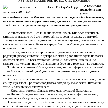
на глазах москвичей, но и... с их помощью!
А вам слабо
средь бела дня
Автор фото: ЯН СЕГАЛ
угнать
автомобиль в центре Москвы, не опасаясь последствий? Оказывается,
как выяснили наши корреспонденты, сделать это не так уж и сложно,
тем более что горожане всегда готовы помочь преступникам.
Водительская дверь неожиданно распахнулась, в проеме появилась
физиономия какого-то бугая, который, не говоря ни слова, с оттяжкой
треснул вашего корреспондента по голове, затем цепко ухватил за ворот и
вышвырнул из машины. Близкая сердцу “ласточка” рванула со светофора
и скрылась за поворотом...
События, хотя и инсценированные трудовым коллективом нашей
редакции, разворачивались в центре Москвы в рабочий полдень на глазах
десятков людей. Со всех сторон доносились сочувственные цоканья
языками, но желания помочь ближнему в беде ни у кого так и не возникло.
Подбегаю к водителю Nissan, стоявшему на светофоре аккурат за мной:
— Мужик, помоги! Давай догоним отморозков! — умоляю водителя
иномарки.
В ответ он безразлично мотает головой, показывает на часы, мол, очень
спешу, и уезжает. Бросаюсь под колеса владельцу ВАЗовской “пятнашки”,
тоже наблюдавшему сцену налета:
— Командир, помоги! Догнать мою машину надо! Денег дам...
— Извини, брат, — наотрез отказал в поддержке шофер, — не хочу
связываться с бандитами, а то и у меня тачку заберут...
Помочь жертве дерзкого разбойного нападения, как мы выяснили, люди
не хотят. А вот любопытно, как они поведут себя, когда подозрительная