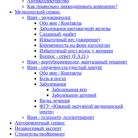
Антиколлекторство
Как правильно ликвидировать компанию?
Медицинский сервис
Врач - эндокринолог
Обо мне / Контакты
Заболевания щитовидной железы
Сахарный диабет
Избыточный вес (ожирение)
Беременность на фоне патологии
Избыточный рост волос у женщин
Вопрос - ответ (F.A.Q.)
Врач - вертеброневролог, мануальный терапевт
Врач - сердечно-сосудистый хирург
Обо мне / Контакты
Боль в ногах
Заболевания
Заболевания вен
Заболевание артерий
Виды лечения
ФГУ «Южный окружной медицинский
центр»
Врач - психиатр, психотерапевт
Авторемонтный сервис
Независимый эксперт
Строительство&ремонт