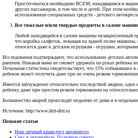
Пристегиваться необходимо ВСЕМ, находящимся в машине
других пассажиров, в том числе и детей. При этом необх
использования специальных средств - детского автокресл
Все тяжелые и/или твердые предметы в салоне маши
Любой находящийся в салоне машины незакрепленный пре
что коробка салфеток, лежащая на задней полке машины, 
относится даже к детским игрушкам - игрушки, которыми
Исследования подтверждают, что использование детских автом
ранения. Никакая мама не сможет удержать на руках ребенка во 
Печальная статистика свидетельствует, что 15% побывавших в
ребенок может получить даже при не очень резком торможении
Имеется заблуждение относительно последствий аварии, одно и
ребенку даже при простом резком торможении на относительно 
Большинство аварий происходят недалеко от дома и в недальних
Источник: http://www.deti-deti.ru
Похожие статьи
Наш личный краш-тест автокресел
Секс в автомобиле. Полезные советы.