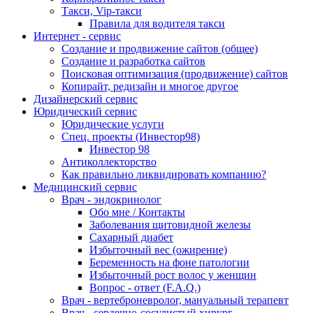
Такси, Vip-такси
Правила для водителя такси
Интернет - сервис
Создание и продвижение сайтов (общее)
Создание и разработка сайтов
Поисковая оптимизация (продвижение) сайтов
Копирайт, редизайн и многое другое
Дизайнерский сервис
Юридический сервис
Юридические услуги
Спец. проекты (Инвестор98)
Инвестор 98
Антиколлекторство
Как правильно ликвидировать компанию?
Медицинский сервис
Врач - эндокринолог
Обо мне / Контакты
Заболевания щитовидной железы
Сахарный диабет
Избыточный вес (ожирение)
Беременность на фоне патологии
Избыточный рост волос у женщин
Вопрос - ответ (F.A.Q.)
Врач - вертеброневролог, мануальный терапевт
Врач - сердечно-сосудистый хирург