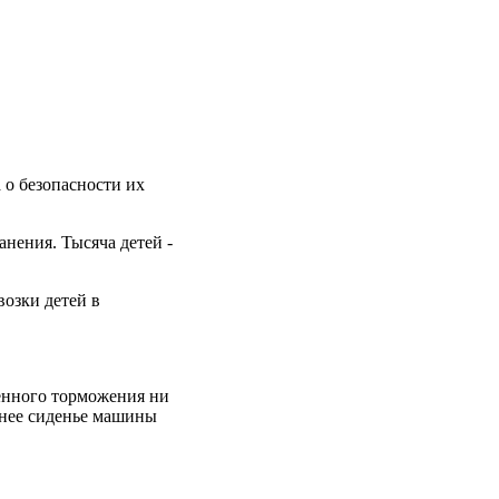
а о безопасности их
нения. Тысяча детей -
возки детей в
ренного торможения ни
аднее сиденье машины