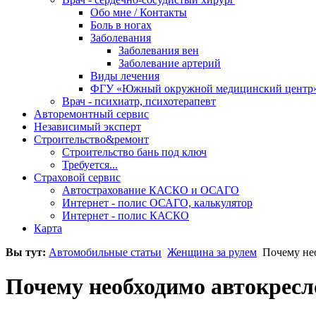
Обо мне / Контакты
Боль в ногах
Заболевания
Заболевания вен
Заболевание артерий
Виды лечения
ФГУ «Южный окружной медицинский центр
Врач - психиатр, психотерапевт
Авторемонтный сервис
Независимый эксперт
Строительство&ремонт
Строительство бань под ключ
Требуется...
Страховой сервис
Автострахование КАСКО и ОСАГО
Интернет - полис ОСАГО, калькулятор
Интернет - полис КАСКО
Карта
Вы тут:
Автомобильные статьи
Женщина за рулем
Почему нео
Почему необходимо автокресл