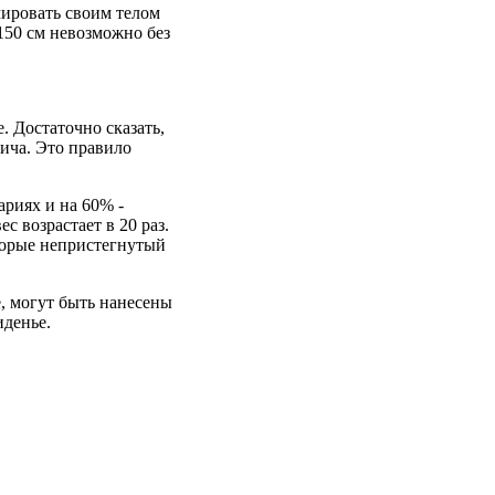
ировать своим телом
150 см невозможно без
 Достаточно сказать,
пича. Это правило
риях и на 60% -
с возрастает в 20 раз.
оторые непристегнутый
е, могут быть нанесены
иденье.