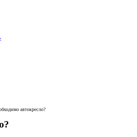
»
бходимо автокресло?
о?