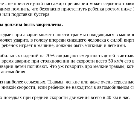
 - не пристегнутый пассажир при аварии может серьезно травм
одимо помнить, что безопасно пристегнуть ребенка ростом ниже 
а или подставки-бустера.
ны должны быть закреплены.
дмет при аварии может нанести травмы находящимся в машине.
может ударить в голову впереди сидящего человека с силой кир
 ребенок играет в машине, должны быть мягкими и легкими.
обильных сидений на 70% сокращают смертность детей в автоава
время аварии: при столкновении на скорости всего 50 км/ч его ве
 аварии детей погибают. Что уж говорить про мелкие травмы, к
 автомобиля.
з наиболее серьезных. Травмы, легкие или даже очень серьезны
низкой скорости, если ребенок не находится в автомобильном с
 поездках при средней скорости движения всего в 40 км в час.