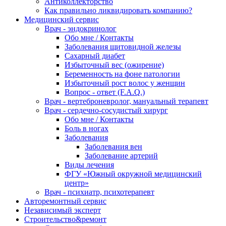
Антиколлекторство
Как правильно ликвидировать компанию?
Медицинский сервис
Врач - эндокринолог
Обо мне / Контакты
Заболевания щитовидной железы
Сахарный диабет
Избыточный вес (ожирение)
Беременность на фоне патологии
Избыточный рост волос у женщин
Вопрос - ответ (F.A.Q.)
Врач - вертеброневролог, мануальный терапевт
Врач - сердечно-сосудистый хирург
Обо мне / Контакты
Боль в ногах
Заболевания
Заболевания вен
Заболевание артерий
Виды лечения
ФГУ «Южный окружной медицинский
центр»
Врач - психиатр, психотерапевт
Авторемонтный сервис
Независимый эксперт
Строительство&ремонт