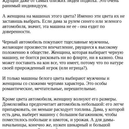
ждущий даже от самых близких людей подвоха. Это очень
ранимый индивидуум.
А женщина на машинах этого цвета? Именно эти цвета их не
заставишь выбрать. Если дама за рулем синего или зеленого
автомобиля, значит, эта машина не ее - она ездит по
доверенности.
Черный автомобиль покупают тщеславные мужчины,
желающие произвести впечатление, рвущиеся к высокому
положению в обществе. Женщина, которая выбирает черную
машину, не боится рисковать ни во флирте, ни в казино. Она
может поставить на кон все, что имеет, потому что по натуре
своей прирожденный игрок (или игрица?).
И только машины белого цвета выбирают мужчины и
женщины со схожими чертами характера. Это особы
романтические, мечтательные, нерешительные.
Кроме цвета автомобиля, женщину волнуют его размеры.
Домохозяйка предпочитает автомобиль небольшой: его легче
припарковать, он меньше расходует топлива. Дама, у которой
есть дача, выберет машину с большим багажником, чтобы
поместилось побольше и шмоток, и урожая. А для дамы-
начальницы, конечно же, нужен шикарный и большой