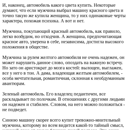
И, наконец, автомобиль какого цвета купить. Некоторые
думают, что если мужчина выбрал машину красного цвета и
точно такую же купила женщина, то у них одинаковые черты
характера, похожая психика. А вот и нет.
Мужчина, покупающий красный автомобиль, как правило,
легко возбудим, но отходчив. А женщина, предпочитающая
красное авто, уверена в себе, независима, достигла высокого
положения в обществе.
Мужчина за рулем желтого автомобиля не очень надежен, он
может нарушить данное слово, опоздать на важную встречу.
Но зато он аристократ до мозга костей: вылощен, выглажен,
все у него в тон. А дама, владеющая желтым автомобилем, -
особа мечтательная, романтичная, склонная к необдуманным
авантюрам.
Зеленый автомобиль. Его владелец педантичен, все
раскладывает по полочкам. В отношениях с другими людьми
он надежен и стабилен. Словом, на него можно положиться -
не подведет.
Синюю машину скорее всего купит тревожно-мнительный
мужчина, которому во всем видится какой-то тайный смысл,