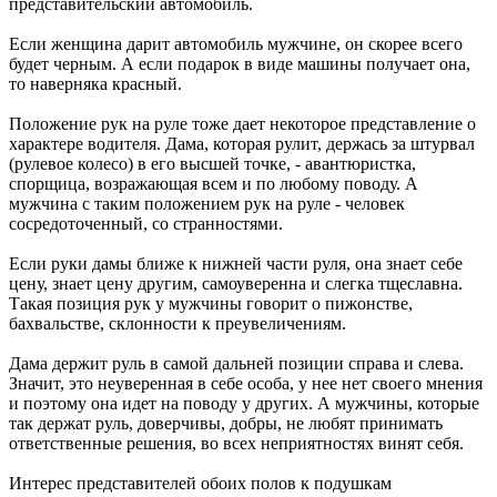
представительский автомобиль.
Если женщина дарит автомобиль мужчине, он скорее всего
будет черным. А если подарок в виде машины получает она,
то наверняка красный.
Положение рук на руле тоже дает некоторое представление о
характере водителя. Дама, которая рулит, держась за штурвал
(рулевое колесо) в его высшей точке, - авантюристка,
спорщица, возражающая всем и по любому поводу. А
мужчина с таким положением рук на руле - человек
сосредоточенный, со странностями.
Если руки дамы ближе к нижней части руля, она знает себе
цену, знает цену другим, самоуверенна и слегка тщеславна.
Такая позиция рук у мужчины говорит о пижонстве,
бахвальстве, склонности к преувеличениям.
Дама держит руль в самой дальней позиции справа и слева.
Значит, это неуверенная в себе особа, у нее нет своего мнения
и поэтому она идет на поводу у других. А мужчины, которые
так держат руль, доверчивы, добры, не любят принимать
ответственные решения, во всех неприятностях винят себя.
Интерес представителей обоих полов к подушкам