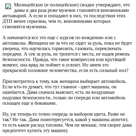
Милицейские (и полицейские) сводки утверждают, что
дамы в два раза реже мужчин становятся виновниками
автоаварий. А если и попадают в них, то последствия этих
ДТП менее серьезны, чем те, виновниками которых
становятся мужчины.
А начинается все это еще с курсов по вождению или с
автошколы. Женщина ни за что не сядет за руль, пока не будет
уверена, что научилась тормозить, газовать, переключать
передачи. А сев за руль, не тронется с места, не надев ремень
безопасности. Правда, что такое компрессия или крутящий
момент, она вряд ли поймет и усвоит. Но зачем это
прекрасной половине человечества, если есть сильный пол?
Присмотритесь к тому, как женщина выбирает автомобиль.
Если кто-то думает, что тут главное - цвет машины, он
ошибается. Дама сначала выяснит, есть ли воздушные
подушки безопасности, только ли спереди или автомобиль
оснащен еще и боковыми.
Ну, уж теперь-то точно очередь за выбором цвета. Разве не
так? Не так. Дама поинтересуется, какой у машины аппетит,
то есть каков расход топлива. Чем он меньше, тем скорее дама
предпочтет купить эту машину.