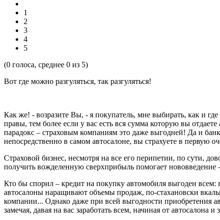
1
2
3
4
5
(
0
голоса, среднее
0
из 5)
Вот где можно разгуляться, так разгуляться!
Как же! - возразите Вы, - я покупатель, мне выбирать, как и гд
правы, тем более если у вас есть вся сумма которую вы отдает
парадокс – страховым компаниям это даже выгодней! Да и банк
непосредственно в самом автосалоне, вы страхуете в первую о
Страховой бизнес, несмотря на все его перипетии, по сути, до
получить вожделенную сверхприбыль помогает нововведение –
Кто бы спорил – кредит на покупку автомобиля выгоден всем: 
автосалоны наращивают объемы продаж, по-стахановски вкалыв
компании... Однако даже при всей выгодности приобретения ав
замечая, давая на вас заработать всем, начиная от автосалона 