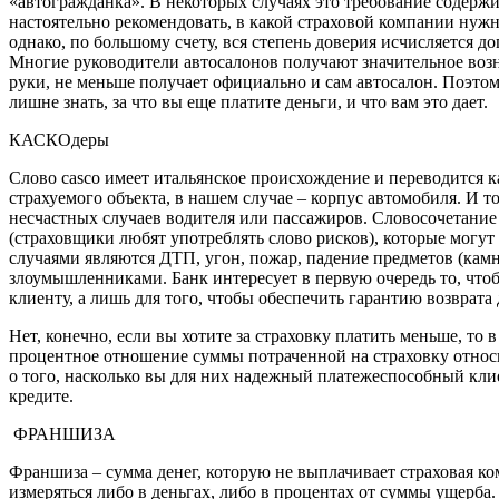
«автогражданка». В некоторых случаях это требование содержи
настоятельно рекомендовать, в какой страховой компании нужно
однако, по большому счету, вся степень доверия исчисляется 
Многие руководители автосалонов получают значительное возн
руки, не меньше получает официально и сам автосалон. Поэтому
лишне знать, за что вы еще платите деньги, и что вам это дает.
КАСКОдеры
Слово casco имеет итальянское происхождение и переводится к
страхуемого объекта, в нашем случае – корпус автомобиля. И 
несчастных случаев водителя или пассажиров. Словосочетание 
(страховщики любят употреблять слово рисков), которые могу
случаями являются ДТП, угон, пожар, падение предметов (кам
злоумышленниками. Банк интересует в первую очередь то, чтоб
клиенту, а лишь для того, чтобы обеспечить гарантию возврат
Нет, конечно, если вы хотите за страховку платить меньше, т
процентное отношение суммы потраченной на страховку относит
о того, насколько вы для них надежный платежеспособный клие
кредите.
ФРАНШИЗА
Франшиза – сумма денег, которую не выплачивает страховая к
измеряться либо в деньгах, либо в процентах от суммы ущерб