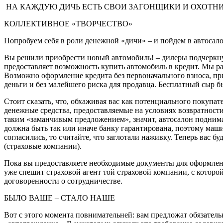
НА КАЖДУЮ ДИЧЬ ЕСТЬ СВОИ ЗАГОНЩИКИ И ОХОТНИ
КОЛЛЕКТИВНОЕ «ТВОРЧЕСТВО»
Попробуем себя в роли денежной «дичи» – и пойдем в автосал
Вы решили приобрести новый автомобиль! – дилеры подчеркну
предоставляет возможность купить автомобиль в кредит. Мы р
Возможно оформление кредита без первоначального взноса, при
деньги и без малейшего риска для продавца. Бесплатный сыр 
Стоит сказать, что, обхаживая вас как потенциального покупат
денежные средства, предоставляемые на условиях возвратности,
таким «заманчивым предложением», значит, автосалон поднима
должна быть так или иначе банку гарантирована, поэтому маши
согласились, то считайте, что заглотали наживку. Теперь вас 
(страховые компании).
Пока вы предоставляете необходимые документы для оформления
уже спешит страховой агент той страховой компании, с которой
договоренности о сотрудничестве.
БЫЛО ВАШЕ – СТАЛО НАШЕ
Вот с этого момента повнимательней: вам предложат обязатель