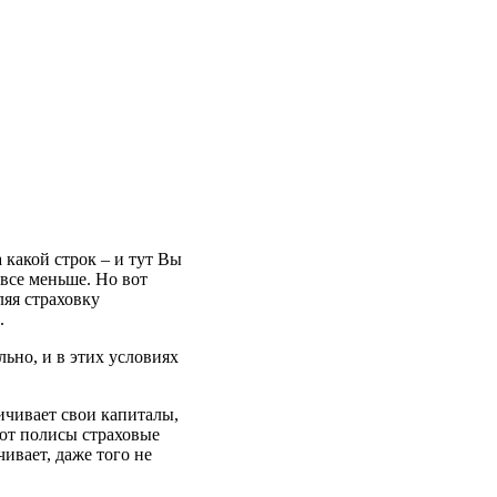
а какой строк – и тут Вы
 все меньше. Но вот
ляя страховку
.
льно, и в этих условиях
ичивает свои капиталы,
ают полисы страховые
ивает, даже того не