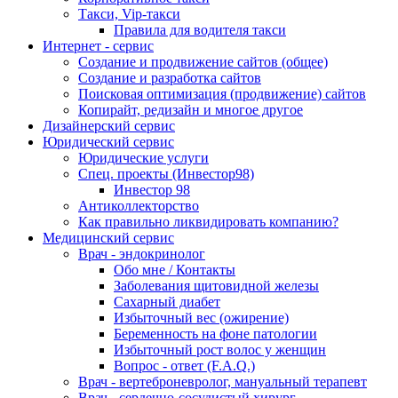
Такси, Vip-такси
Правила для водителя такси
Интернет - сервис
Создание и продвижение сайтов (общее)
Создание и разработка сайтов
Поисковая оптимизация (продвижение) сайтов
Копирайт, редизайн и многое другое
Дизайнерский сервис
Юридический сервис
Юридические услуги
Спец. проекты (Инвестор98)
Инвестор 98
Антиколлекторство
Как правильно ликвидировать компанию?
Медицинский сервис
Врач - эндокринолог
Обо мне / Контакты
Заболевания щитовидной железы
Сахарный диабет
Избыточный вес (ожирение)
Беременность на фоне патологии
Избыточный рост волос у женщин
Вопрос - ответ (F.A.Q.)
Врач - вертеброневролог, мануальный терапевт
Врач - сердечно-сосудистый хирург