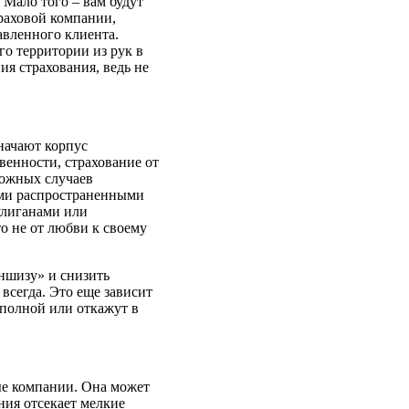
 Мало того – вам будут
траховой компании,
авленного клиента.
о территории из рук в
ия страхования, ведь не
начают корпус
венности, страхование от
можных случаев
ыми распространенными
улиганами или
о не от любви к своему
аншизу» и снизить
всегда. Это еще зависит
 полной или откажут в
ые компании. Она может
ния отсекает мелкие