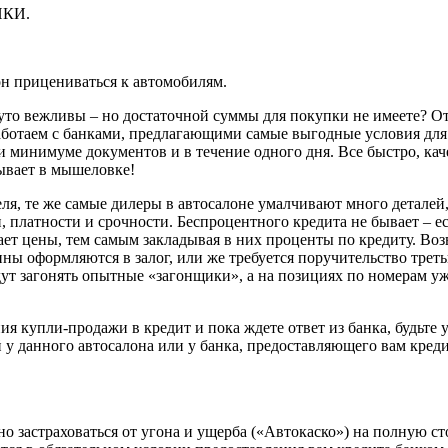
КИ.
он прицениваться к автомобилям.
то вежливы – но достаточной суммы для покупки не имеете? О
аботаем с банками, предлагающими самые выгодные условия для
 минимуме документов и в течение одного дня. Все быстро, кач
бывает в мышеловке!
еля, те же самые дилеры в автосалоне умалчивают много деталей,
 платности и срочности. Беспроцентного кредита не бывает – ес
ет цены, тем самым закладывая в них проценты по кредиту. Воз
ны оформляются в залог, или же требуется поручительство треть
будут загонять опытные «загонщики», а на позициях по номерам у
 купли-продажи в кредит и пока ждете ответ из банка, будьте 
 у данного автосалона или у банка, предоставляющего вам креди
но застраховаться от угона и ущерба («Автокаско») на полную с