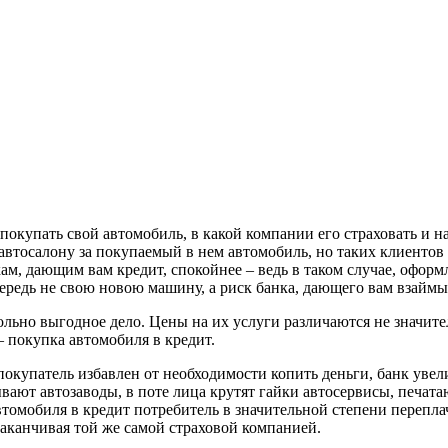
е покупать свой автомобиль, в какой компании его страховать и н
е автосалону за покупаемый в нем автомобиль, но таких клиентов
ам, дающим вам кредит, спокойнее – ведь в таком случае, оформ
чередь не свою новою машину, а риск банка, дающего вам взаймы
вольно выгодное дело. Цены на их услуги различаются не значите
 покупка автомобиля в кредит.
покупатель избавлен от необходимости копить деньги, банк увел
ают автозаводы, в поте лица крутят гайки автосервисы, печат
томобиля в кредит потребитель в значительной степени переплач
и заканчивая той же самой страховой компанией.