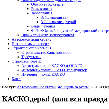
Обо мне / Контакты
Боль в ногах
Заболевания
Заболевания вен
Заболевание артерий
Виды лечения
ФГУ «Южный окружной медицинский центр
Врач - психиатр, психотерапевт
Авторемонтный сервис
Независимый эксперт
Строительство&ремонт
Строительство бань под ключ
Требуется...
Страховой сервис
Автострахование КАСКО и ОСАГО
Интернет - полис ОСАГО, калькулятор
Интернет - полис КАСКО
Карта
Вы тут:
Автомобильные статьи
Женщина за рулем
КАСКОдеры!
КАСКОдеры! (или вся правда 