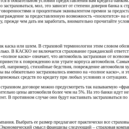
тся в обязательном условии предоставления вам кредита банком.
 застраховаться, мол, это зависит от степени доверия банка к с
договоренностями и процентным эквивалентом премии за предост
аграждение за предоставленную возможность «поохотится» на ег
, прежде чем дать им заработать, внимательно прочитайте услов
ак каска или шлем. В страховой терминологии этим словом обоз
только. В КАСКО не включается страхование гражданской ответст
«полное каско» означает, что автомобиль застрахован от всевоз
т привести к повреждению или утрате корпуса автомобиля. Сам
ней, например), стихийные бедствия, повреждение автомобиля х
ы вы обязательно застраховались именно на «полное каско», и эт
а денежных средств по кредиту при любых условиях и ситуациях.
о в страховом договоре можно предусмотреть так называемую «фр
ельно цены автомобиля более чем на 5%. На это банки идут не 
нт. В противном случае они будут настаивать застраховаться по
омпания. Выбрать ее размер предлагают практически все страхов
а. Экономический смысл франшизы следующий – страховая компа