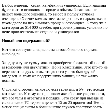
Выбор невелик - седан, хэтчбек или универсал. Если машина
будет жить в основном в городе и объемы багажника не
имеют большого значения, то выбор в пользу хэтчбека
очевиден. «Хэтчи» компактнее, маневреннее, и парковаться в
узком дворе на них намного проще и безобиднее. К тому же в
категории до $14 000 хэтчбек при прочих равных условиях по
цене привлекательнее седанов и универсалов.
Новый или подержанный?
Вот что советуют специалисты автомобильного портала
autoblog.ru
За одну и ту же сумму можно приобрести бюджетный новый
автомобиль или двухлетний. Но на класс выше. Зато кто-то не
переносит на дух мысль, что до него у авто был другой
владелец. К тому же подержанную машину не так жалко
помять.
С другой стороны, на новую есть гарантия, а б/у - это всегда
кот в мешке. К тому же при новом авто больше уверенности,
что все узлы и агрегаты в порядке. Зато сразу при выезде из
салона такое ТС теряет в цене от 15 до 25 процентов! Тем не
менее специалисты в большинстве случаев советуют брать