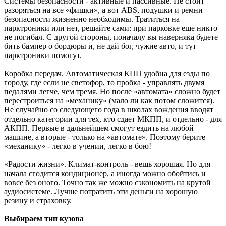
Системы безопасности - активные и пассивные. Не стоит
разоряться на все «фишки», а вот ABS, подушки и ремни
безопасности жизненно необходимы. Тратиться на
парктроники или нет, решайте сами: при парковке еще никто
не погибал. С другой стороны, поначалу вы наверняка будете
бить бампер о бордюры и, не дай бог, чужие авто, и тут
парктроники помогут.
Коробка передач. Автоматическая КПП удобна для езды по
городу, где если не светофор, то пробка - управлять двумя
педалями легче, чем тремя. Но после «автомата» сложно будет
перестроиться на «механику» (мало ли как потом сложится).
Не случайно со следующего года в школах вождения вводят
отдельно категории для тех, кто сдает МКПП, и отдельно - для
АКПП. Первые в дальнейшем смогут ездить на любой
машине, а вторые - только на «автомате». Поэтому берите
«механику» - легко в учении, легко в бою!
«Радости жизни». Климат-контроль - вещь хорошая. Но для
начала сгодится кондиционер, а иногда можно обойтись и
вовсе без оного. Точно так же можно сэкономить на крутой
аудиосистеме. Лучше потратить эти деньги на хорошую
резину и страховку.
Выбираем тип кузова