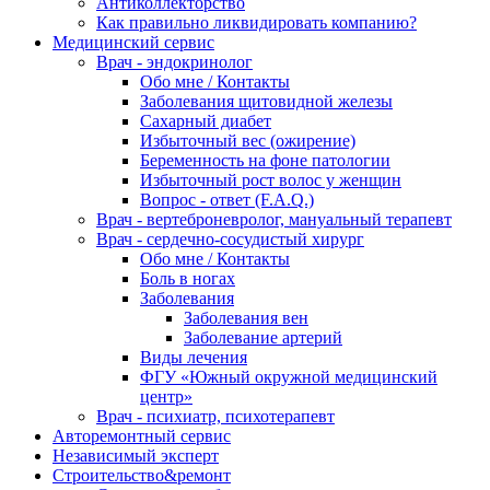
Антиколлекторство
Как правильно ликвидировать компанию?
Медицинский сервис
Врач - эндокринолог
Обо мне / Контакты
Заболевания щитовидной железы
Сахарный диабет
Избыточный вес (ожирение)
Беременность на фоне патологии
Избыточный рост волос у женщин
Вопрос - ответ (F.A.Q.)
Врач - вертеброневролог, мануальный терапевт
Врач - сердечно-сосудистый хирург
Обо мне / Контакты
Боль в ногах
Заболевания
Заболевания вен
Заболевание артерий
Виды лечения
ФГУ «Южный окружной медицинский
центр»
Врач - психиатр, психотерапевт
Авторемонтный сервис
Независимый эксперт
Строительство&ремонт