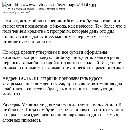
DAEWOO Matiz от $8000 - Пусть и мелкая внутри,
ты попробуй - догони!
Похоже, автомобили перестают быть атрибутом роскоши и
становятся предметами обихода, как пылесос. Тем более что с
появлением кредитных программ, которые день ото дня
становятся все доступнее, машину теперь могут себе
позволить очень многие.
Но когда кредит утвержден и все бумаги оформлены,
возникает вопрос, какую «бибику» покупать, ведь на роль
первого автомобиля подойдет далеко не каждый. И дело не
столько в стоимости, сколько в технических характеристиках.
Андрей ВОЛКОВ, старший преподаватель курсов
экстремального вождения Gear, при выборе автомобиля для
«чайников» советует обращать внимание на следующие
моменты:
Размеры. Машина не должна быть длинной - класс А или В,
не больше. Тогда вам будет легче лавировать в потоке машин
и парковаться (для начинающих парковка - один из самых
сложных приемов).