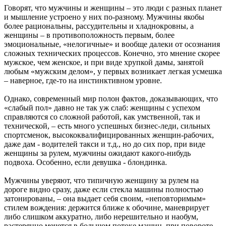
Говорят, что мужчины и женщины – это люди с разных планет
и мышление устроено у них по-разному. Мужчины якобы
более рациональны, рассудительны и хладнокровны, а
женщины – в противоположность первым, более
эмоциональные, «нелогичные» и вообще далеки от осознания
сложных технических процессов. Конечно, это мнение скорее
мужское, чем женское, и при виде хрупкой дамы, занятой
любым «мужским делом», у первых возникает легкая усмешка
– наверное, где-то на инстинктивном уровне.
Однако, современный мир полон фактов, доказывающих, что
«слабый пол» давно не так уж слаб: женщины с успехом
справляются со сложной работой, как умственной, так и
технической, – есть много успешных бизнес-леди, сильных
спортсменок, высококвалифицированных женщин-рабочих,
даже дам - водителей такси и т.д., но до сих пор, при виде
женщины за рулем, мужчины ожидают какого-нибудь
подвоха. Особенно, если девушка - блондинка.
Мужчины уверяют, что типичную женщину за рулем на
дороге видно сразу, даже если стекла машины полностью
затонированы, – она выдает себя своим, «неповторимым»
стилем вождения: держится ближе к обочине, маневрирует
либо слишком аккуратно, либо нерешительно и наобум,
растерянно мечется в большом потоке машин, при повороте