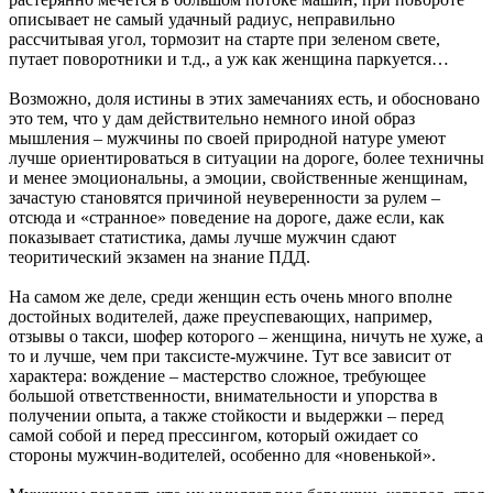
описывает не самый удачный радиус, неправильно
рассчитывая угол, тормозит на старте при зеленом свете,
путает поворотники и т.д., а уж как женщина паркуется…
Возможно, доля истины в этих замечаниях есть, и обосновано
это тем, что у дам действительно немного иной образ
мышления – мужчины по своей природной натуре умеют
лучше ориентироваться в ситуации на дороге, более техничны
и менее эмоциональны, а эмоции, свойственные женщинам,
зачастую становятся причиной неуверенности за рулем –
отсюда и «странное» поведение на дороге, даже если, как
показывает статистика, дамы лучше мужчин сдают
теоритический экзамен на знание ПДД.
На самом же деле, среди женщин есть очень много вполне
достойных водителей, даже преуспевающих, например,
отзывы о такси, шофер которого – женщина, ничуть не хуже, а
то и лучше, чем при таксисте-мужчине. Тут все зависит от
характера: вождение – мастерство сложное, требующее
большой ответственности, внимательности и упорства в
получении опыта, а также стойкости и выдержки – перед
самой собой и перед прессингом, который ожидает со
стороны мужчин-водителей, особенно для «новенькой».