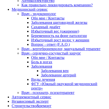
Антиколлекторство
Как правильно ликвидировать компанию?
Медицинский сервис
Врач - эндокринолог
Обо мне / Контакты
Заболевания щитовидной железы
Сахарный диабет
Избыточный вес (ожирение)
Беременность на фоне патологии
Избыточный рост волос у женщин
Вопрос - ответ (F.A.Q.)
Врач - вертеброневролог, мануальный терапевт
Врач - сердечно-сосудистый хирург
Обо мне / Контакты
Боль в ногах
Заболевания
Заболевания вен
Заболевание артерий
Виды лечения
ФГУ «Южный окружной медицинский
центр»
Врач - психиатр, психотерапевт
Авторемонтный сервис
Независимый эксперт
Строительство&ремонт