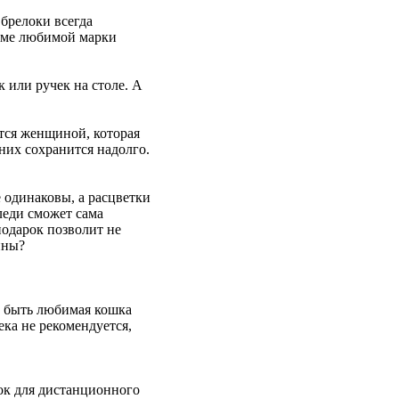
 брелоки всегда
рме любимой марки
 или ручек на столе. А
ется женщиной, которая
них сохранится надолго.
 одинаковы, а расцветки
леди сможет сама
подарок позволит не
ины?
т быть любимая кошка
ка не рекомендуется,
лок для дистанционного