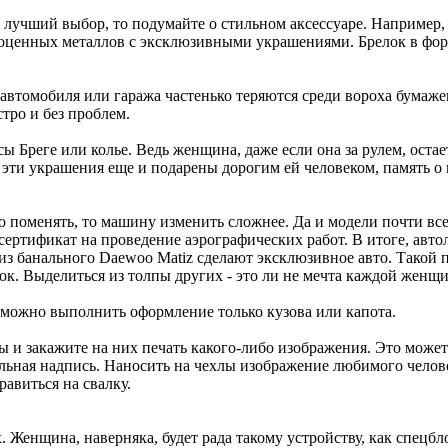
й лучший выбор, то подумайте о стильном аксессуаре. Например,
агоценных металлов с эксклюзивными украшениями. Брелок в фо
автомобиля или гаража частенько теряются среди вороха бумажек
тро и без проблем.
 Бреге или колье. Ведь женщина, даже если она за рулем, оста
эти украшения еще и подарены дорогим ей человеком, память о 
 поменять, то машину изменить сложнее. Да и модели почти все
ертификат на проведение аэрографических работ. В итоге, авто
е из банального Daewoo Matiz сделают эксклюзивное авто. Такой 
нок. Выделиться из толпы других - это ли не мечта каждой женщ
у можно выполнить оформление только кузова или капота.
ы и закажите на них печать какого-либо изображения. Это може
альная надпись. Наносить на чехлы изображение любимого челове
равиться на свалку.
 Женщина, наверняка, будет рада такому устройству, как спецб