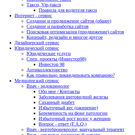
Такси, Vip-такси
Правила для водителя такси
Интернет - сервис
Создание и продвижение сайтов (общее)
Создание и разработка сайтов
Поисковая оптимизация (продвижение) сайтов
Копирайт, редизайн и многое другое
Дизайнерский сервис
Юридический сервис
Юридические услуги
Спец. проекты (Инвестор98)
Инвестор 98
Антиколлекторство
Как правильно ликвидировать компанию?
Медицинский сервис
Врач - эндокринолог
Обо мне / Контакты
Заболевания щитовидной железы
Сахарный диабет
Избыточный вес (ожирение)
Беременность на фоне патологии
Избыточный рост волос у женщин
Вопрос - ответ (F.A.Q.)
Врач - вертеброневролог, мануальный терапевт
Врач - сердечно-сосудистый хирург