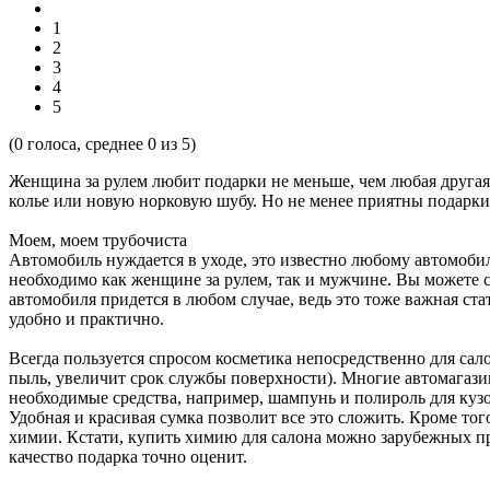
1
2
3
4
5
(
0
голоса, среднее
0
из 5)
Женщина за рулем любит подарки не меньше, чем любая другая
колье или новую норковую шубу. Но не менее приятны подарки
Моем, моем трубочиста
Автомобиль нуждается в уходе, это известно любому автомобили
необходимо как женщине за рулем, так и мужчине. Вы можете 
автомобиля придется в любом случае, ведь это тоже важная ст
удобно и практично.
Всегда пользуется спросом косметика непосредственно для сал
пыль, увеличит срок службы поверхности). Многие автомагаз
необходимые средства, например, шампунь и полироль для кузо
Удобная и красивая сумка позволит все это сложить. Кроме того
химии. Кстати, купить химию для салона можно зарубежных про
качество подарка точно оценит.