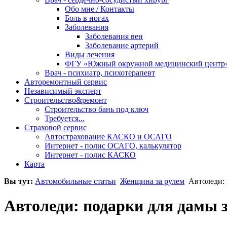
Обо мне / Контакты
Боль в ногах
Заболевания
Заболевания вен
Заболевание артерий
Виды лечения
ФГУ «Южный окружной медицинский центр
Врач - психиатр, психотерапевт
Авторемонтный сервис
Независимый эксперт
Строительство&ремонт
Строительство бань под ключ
Требуется...
Страховой сервис
Автострахование КАСКО и ОСАГО
Интернет - полис ОСАГО, калькулятор
Интернет - полис КАСКО
Карта
Вы тут:
Автомобильные статьи
Женщина за рулем
Автоледи: 
Автоледи: подарки для дамы 