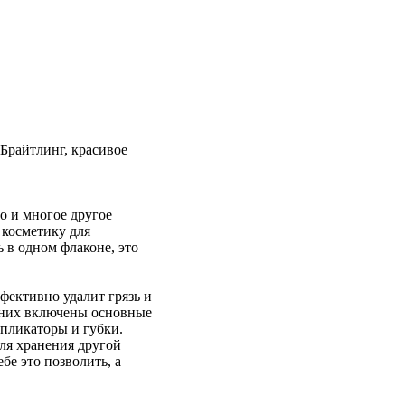
Брайтлинг, красивое
то и многое другое
 косметику для
 в одном флаконе, это
фективно удалит грязь и
 них включены основные
ппликаторы и губки.
для хранения другой
бе это позволить, а