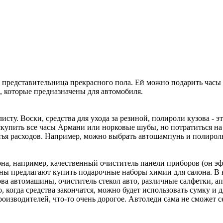
 представительница прекрасного пола. Ей можно подарить часы 
, которые предназначены для автомобиля.
сту. Воски, средства для ухода за резиной, полироли кузова - э
скупить все часы Армани или норковые шубы, но потратиться на
атья расходов. Например, можно выбрать автошампунь и полироль
она, например, качественный очиститель панели приборов (он эф
ины предлагают купить подарочные наборы химии для салона. В
ва автомашины, очиститель стекол авто, различные салфетки, а
, когда средства закончатся, можно будет использовать сумку и 
изводителей, что-то очень дорогое. Автоледи сама не сможет се