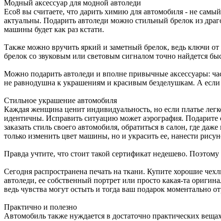
Модный аксессуар для модной автоледи
Есо8 вы считаете, что дарить химию для автомобиля - не самы
актуальны. Подарить автоледи можно стильный брелок из др
машины будет как раз кстати.
Также можно вручить яркий и заметный брелок, ведь ключи от 
брелок со звуковым или световым сигналом точно найдется быс
Можно подарить автоледи и вполне привычные аксессуары: часы
не равнодушна к украшениям и красивым безделушкам. А если 
Стильное украшение автомобиля
Каждая женщина ценит индивидуальность, но если платье легко
идентичны. Исправить ситуацию может аэрография. Подарите с
заказать стиль своего автомобиля, обратиться в салон, где даж
только изменить цвет машины, но и украсить ее, нанести рису
Правда учтите, что стоит такой сертификат недешево. Поэтом
Сегодня распространена печать на ткани. Купите хорошие чехл
автоледи, ее собственный портрет или просто какая-та оригин
ведь чувства могут остыть и тогда ваш подарок моментально от
Практично и полезно
Автомобиль также нуждается в достаточно практических вещах.