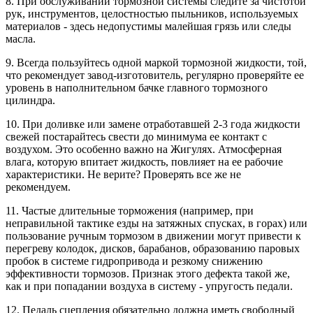
8. При обслуживании тормозной системы следите за чистотой
рук, инструментов, целостностью пыльников, используемых
материалов - здесь недопустимы малейшая грязь или следы
масла.
9. Всегда пользуйтесь одной маркой тормозной жидкости, той,
что рекомендует завод-изготовитель, регулярно проверяйте ее
уровень в наполнительном бачке главного тормозного
цилиндра.
10. При доливке или замене отработавшей 2-3 года жидкости
свежей постарайтесь свести до минимума ее контакт с
воздухом. Это особенно важно на Жигулях. Атмосферная
влага, которую впитает жидкость, повлияет на ее рабочие
характеристики. Не верите? Проверять все же не
рекомендуем.
11. Частые длительные торможения (например, при
неправильной тактике езды на затяжных спусках, в горах) или
пользование ручным тормозом в движении могут привести к
перегреву колодок, дисков, барабанов, образованию паровых
пробок в системе гидропривода и резкому снижению
эффективности тормозов. Признак этого дефекта такой же,
как и при попадании воздуха в систему - упругость педали.
12. Педаль сцепления обязательно должна иметь свободный