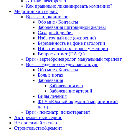
Антиколлекторство
Как правильно ликвидировать компанию?
Медицинский сервис
Врач - эндокринолог
Обо мне / Контакты
Заболевания щитовидной железы
Сахарный диабет
Избыточный вес (ожирение)
Беременность на фоне патологии
Избыточный рост волос у женщин
Вопрос - ответ (F.A.Q.)
Врач - вертеброневролог, мануальный терапевт
Врач - сердечно-сосудистый хирург
Обо мне / Контакты
Боль в ногах
Заболевания
Заболевания вен
Заболевание артерий
Виды лечения
ФГУ «Южный окружной медицинский
центр»
Врач - психиатр, психотерапевт
Авторемонтный сервис
Независимый эксперт
Строительство&ремонт