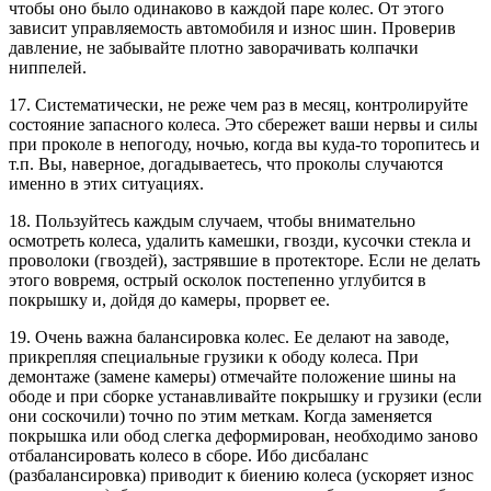
чтобы оно было одинаково в каждой паре колес. От этого
зависит управляемость автомобиля и износ шин. Проверив
давление, не забывайте плотно заворачивать колпачки
ниппелей.
17. Систематически, не реже чем раз в месяц, контролируйте
состояние запасного колеса. Это сбережет ваши нервы и силы
при проколе в непогоду, ночью, когда вы куда-то торопитесь и
т.п. Вы, наверное, догадываетесь, что проколы случаются
именно в этих ситуациях.
18. Пользуйтесь каждым случаем, чтобы внимательно
осмотреть колеса, удалить камешки, гвозди, кусочки стекла и
проволоки (гвоздей), застрявшие в протекторе. Если не делать
этого вовремя, острый осколок постепенно углубится в
покрышку и, дойдя до камеры, прорвет ее.
19. Очень важна балансировка колес. Ее делают на заводе,
прикрепляя специальные грузики к ободу колеса. При
демонтаже (замене камеры) отмечайте положение шины на
ободе и при сборке устанавливайте покрышку и грузики (если
они соскочили) точно по этим меткам. Когда заменяется
покрышка или обод слегка деформирован, необходимо заново
отбалансировать колесо в сборе. Ибо дисбаланс
(разбалансировка) приводит к биению колеса (ускоряет износ