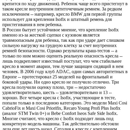
крепится по ходу движения). Ребенок чаще всего пристегнут в
таком кресле внутренним пятиточечным ремнем. За редким
исключением -- например, кресло BMW для первой группы
использует для крепления Isofix и штатный ремень для
пристегивания в нем ребенка.
В России бытует устойчивое мнение, что крепление Isofix
именно из-за жесткой сцепки с кузовом является
травмоопасным для ребенка, так как при ударе дает слишком
сильную нагрузку на грудную клетку за счет внутренних
ремней безопасности. Однако результаты краш-тестов -- а
только по ним можно оценить реальную опасность кресла --
лишь подкрепляют известный постулат, что чем стабильнее
кресло в момент аварии, тем лучше защищен сидящий в нем
человек. В 2006 году клуб ADAC, один самых авторитетных в
Европе -- протестировал 25 моделей на фронтальный и
боковой удары. Ни одно кресло не получило отлично. Три
кресла получили оценку плохо, три -- недостаточно
удовлетворительно, шесть -- удовлетворительно и 13 --
хорошо. Все четыре кресла с Isofix, участвующие в тесте,
попали только в последнюю категорию. Это модели Maxi Cosi
CabrioFix и Maxi Cosi Priorifix, Recaro Young Profi Plus Isofix
(аналог STM Twin 0+) и Bebe Confort Iseos Safe Side Isofix.
Многие считают, что кресло с Isofix подходит лишь под
конкретную модель машины. Так действительно обстояли
дела еще лет шесть назад. Сегодня к креслу с креплением