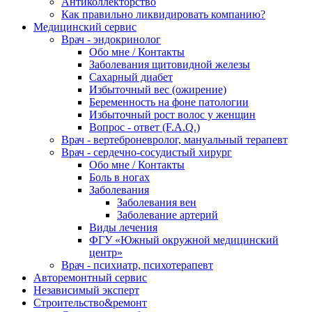
Антиколлекторство
Как правильно ликвидировать компанию?
Медицинский сервис
Врач - эндокринолог
Обо мне / Контакты
Заболевания щитовидной железы
Сахарный диабет
Избыточный вес (ожирение)
Беременность на фоне патологии
Избыточный рост волос у женщин
Вопрос - ответ (F.A.Q.)
Врач - вертеброневролог, мануальный терапевт
Врач - сердечно-сосудистый хирург
Обо мне / Контакты
Боль в ногах
Заболевания
Заболевания вен
Заболевание артерий
Виды лечения
ФГУ «Южный окружной медицинский
центр»
Врач - психиатр, психотерапевт
Авторемонтный сервис
Независимый эксперт
Строительство&ремонт