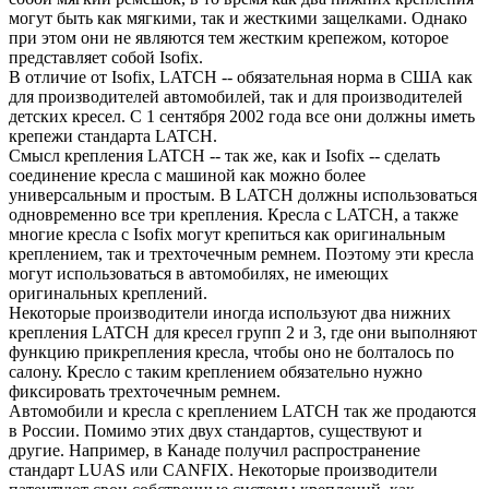
могут быть как мягкими, так и жесткими защелками. Однако
при этом они не являются тем жестким крепежом, которое
представляет собой Isofix.
В отличие от Isofix, LATCH -- обязательная норма в США как
для производителей автомобилей, так и для производителей
детских кресел. С 1 сентября 2002 года все они должны иметь
крепежи стандарта LATCH.
Смысл крепления LATCH -- так же, как и Isofix -- сделать
соединение кресла с машиной как можно более
универсальным и простым. В LATCH должны использоваться
одновременно все три крепления. Кресла с LATCH, а также
многие кресла с Isofix могут крепиться как оригинальным
креплением, так и трехточечным ремнем. Поэтому эти кресла
могут использоваться в автомобилях, не имеющих
оригинальных креплений.
Некоторые производители иногда используют два нижних
крепления LATCH для кресел групп 2 и 3, где они выполняют
функцию прикрепления кресла, чтобы оно не болталось по
салону. Кресло с таким креплением обязательно нужно
фиксировать трехточечным ремнем.
Автомобили и кресла с креплением LATCH так же продаются
в России. Помимо этих двух стандартов, существуют и
другие. Например, в Канаде получил распространение
стандарт LUAS или CANFIX. Некоторые производители