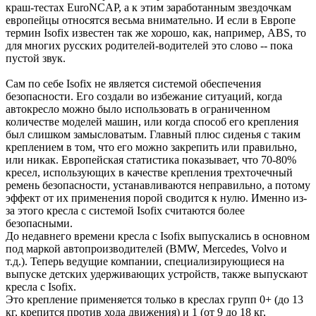
краш-тестах EuroNCAP, а к этим заработанным звездочкам
европейцы относятся весьма внимательно. И если в Европе
термин Isofix известен так же хорошо, как, например, ABS, то
для многих русских родителей-водителей это слово -- пока
пустой звук.
Сам по себе Isofix не является системой обеспечения
безопасности. Его создали во избежание ситуаций, когда
автокресло можно было использовать в ограниченном
количестве моделей машин, или когда способ его крепления
был слишком замысловатым. Главный плюс сиденья с таким
креплением в том, что его можно закрепить или правильно,
или никак. Европейская статистика показывает, что 70-80%
кресел, использующих в качестве крепления трехточечный
ремень безопасности, устанавливаются неправильно, а потому
эффект от их применения порой сводится к нулю. Именно из-
за этого кресла с системой Isofix считаются более
безопасными.
До недавнего времени кресла с Isofix выпускались в основном
под маркой автопроизводителей (BMW, Mercedes, Volvo и
т.д.). Теперь ведущие компании, специализирующиеся на
выпуске детских удерживающих устройств, также выпускают
кресла с Isofix.
Это крепление применяется только в креслах групп 0+ (до 13
кг, крепится против хода движения) и 1 (от 9 до 18 кг,