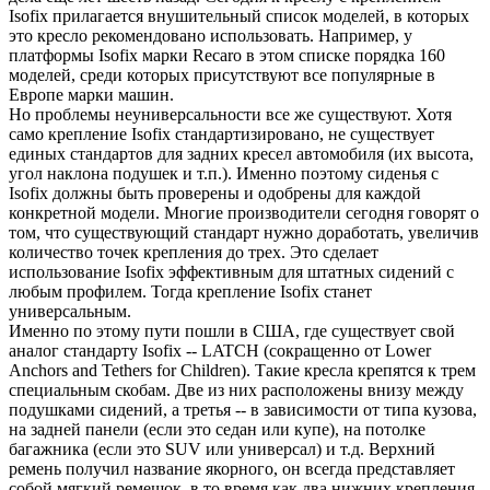
Isofix прилагается внушительный список моделей, в которых
это кресло рекомендовано использовать. Например, у
платформы Isofix марки Recaro в этом списке порядка 160
моделей, среди которых присутствуют все популярные в
Европе марки машин.
Но проблемы неуниверсальности все же существуют. Хотя
само крепление Isofix стандартизировано, не существует
единых стандартов для задних кресел автомобиля (их высота,
угол наклона подушек и т.п.). Именно поэтому сиденья с
Isofix должны быть проверены и одобрены для каждой
конкретной модели. Многие производители сегодня говорят о
том, что существующий стандарт нужно доработать, увеличив
количество точек крепления до трех. Это сделает
использование Isofix эффективным для штатных сидений с
любым профилем. Тогда крепление Isofix станет
универсальным.
Именно по этому пути пошли в США, где существует свой
аналог стандарту Isofix -- LATCH (сокращенно от Lower
Anchors and Tethers for Children). Такие кресла крепятся к трем
специальным скобам. Две из них расположены внизу между
подушками сидений, а третья -- в зависимости от типа кузова,
на задней панели (если это седан или купе), на потолке
багажника (если это SUV или универсал) и т.д. Верхний
ремень получил название якорного, он всегда представляет
собой мягкий ремешок, в то время как два нижних крепления