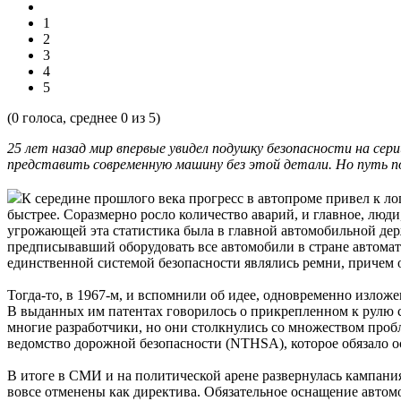
1
2
3
4
5
(
0
голоса, среднее
0
из 5)
25 лет назад мир впервые увидел подушку безопасности на сер
представить современную машину без этой детали. Но путь по
К середине прошлого века прогресс в автопроме привел к ло
быстрее. Соразмерно росло количество аварий, и главное, люд
угрожающей эта статистика была в главной автомобильной держ
предписывавший оборудовать все автомобили в стране автомат
единственной системой безопасности являлись ремни, причем 
Тогда-то, в 1967-м, и вспомнили об идее, одновременно изло
В выданных им патентах говорилось о прикрепленном к рулю с
многие разработчики, но они столкнулись со множеством проб
ведомство дорожной безопасности (NTHSA), которое обязало о
В итоге в СМИ и на политической арене развернулась кампания
вовсе отменены как директива. Обязательное оснащение автом