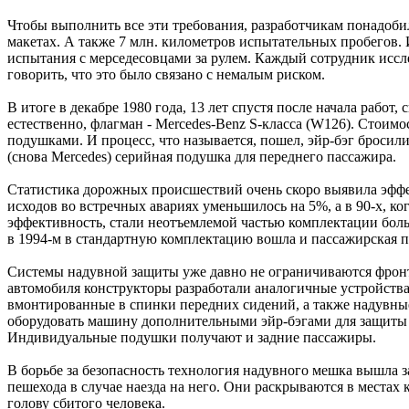
Чтобы выполнить все эти требования, разработчикам понадобил
макетах. А также 7 млн. километров испытательных пробегов
испытания с мерседесовцами за рулем. Каждый сотрудник иссл
говорить, что это было связано с немалым риском.
В итоге в декабре 1980 года, 13 лет спустя после начала рабо
естественно, флагман - Mercedes-Benz S-класса (W126). Стоимо
подушками. И процесс, что называется, пошел, эйр-бэг бросил
(снова Mercedes) серийная подушка для переднего пассажира.
Статистика дорожных происшествий очень скоро выявила эффек
исходов во встречных авариях уменьшилось на 5%, а в 90-х, к
эффективность, стали неотъемлемой частью комплектации больш
в 1994-м в стандартную комплектацию вошла и пассажирская 
Системы надувной защиты уже давно не ограничиваются фронт
автомобиля конструкторы разработали аналогичные устройства
вмонтированные в спинки передних сидений, а также надувные
оборудовать машину дополнительными эйр-бэгами для защиты 
Индивидуальные подушки получают и задние пассажиры.
В борьбе за безопасность технология надувного мешка вышла
пешехода в случае наезда на него. Они раскрываются в местах 
голову сбитого человека.