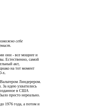
возможно себе
рнист.
ми они - все мощнее и
мы. Естественно, самой
ельный акт,
днако на тот момент
0-х.
 Вальтером Линдерером.
. За идею ухватились
 созданное в США
было просто нереально.
о 1976 года, а потом и