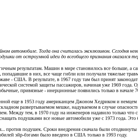
ийном автомобиле. Тогда она считалась эксклюзивом. Сегодня не
душки от остроумной идеи до всеобщего признания оказался те
гичным результатам. Машин в мире становилось все больше, а са
и, попадавшие в них, все чаще гибли или получали тяжелые трав
аве - США. В результате, в 1967 году там был принят законодат
ической системой защиты пассажиров, начиная уже 1969 года. О
обычные, привязные - инерционные появились только в начале 7
женной еще в 1953 году американцем Джоном Хедриком и немцем
кладном развертываемом мешке, надуваемом в случае опасности
лем. Между тем, в 1970 году на инженеров надавило только что
снащать подушками все новые автомобили уже с 1973 года. Это 
... против подушек. Сроки внедрения сначала были отодвинуты д
обилей эйр-бэгами было введено в США только в 1993 году.