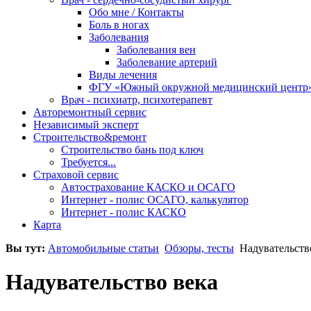
Обо мне / Контакты
Боль в ногах
Заболевания
Заболевания вен
Заболевание артерий
Виды лечения
ФГУ «Южный окружной медицинский центр
Врач - психиатр, психотерапевт
Авторемонтный сервис
Независимый эксперт
Строительство&ремонт
Строительство бань под ключ
Требуется...
Страховой сервис
Автострахование КАСКО и ОСАГО
Интернет - полис ОСАГО, калькулятор
Интернет - полис КАСКО
Карта
Вы тут:
Автомобильные статьи
Обзоры, тесты
Надувательств
Надувательство века