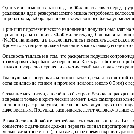
Одними из немногих, кто тогда, в 60-х, не спасовал перед тр
реализация идеи развертываемого мешка потребовала колоссал
пиропатрона, набора датчиков и электронного блока управления
Принцип пиротехнического наполнения подушки был взят на во
времени срабатывания - 30-50 миллисекунд. Однако встал вопр
(NaN3), например, а в начале пытались применять даже ракет
Кроме того, патрон должен был быть компактным (сегодня это т
Опасность таилась и в том, что раскрытие подушки сопровождае
травмировать барабанные перепонки. Здесь разработчики прибе
птички прекрасно перенесли акустический удар и даже сохран
Главную часть подушки - колокол сначала делали из плотной тк
остановились на тонком и прочном нейлоне (около 0,5 мм) с 
Создание механизма, способного быстро и безопасно раскрыва
вовремя и только в критический момент. Ведь самопроизвольное
полностью раскрывшуюся, но еще не начавшую сдуваться поду
даже вредным. Подушка, раскрываясь, летит человеку в лицо со
В такой сложной работе потребовалась помощь концерна Bosh 
совместно с датчиками должна передать сигнал пиропатрону за 
мелкое животное и т. п.), а также долгое время сохранять раб