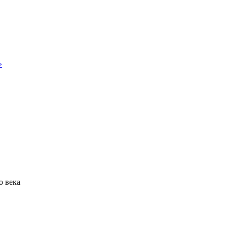
»
о века