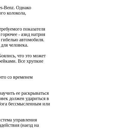
es-Benz. Однако
го колокола,
требуемого показателя
горючее - азид натрия
 гибелью автомобиля.
 для человека.
Боялись, что это может
рейками. Все хрупкие
 что со временем
аучить ее раскрываться
овек должен удариться в
-бэга бессмысленным или
истема управления
действия (наезд на