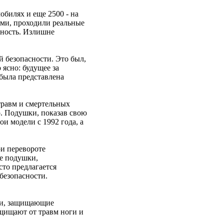
обилях и еще 2500 - на
ами, проходили реальные
нность. Излишне
й безопасности. Это был,
 ясно: будущее за
 была представлена
травм и смертельных
о. Подушки, показав свою
и модели с 1992 года, а
и перевороте
ые подушки,
сто предлагается
безопасности.
шки, защищающие
ащищают от травм ноги и