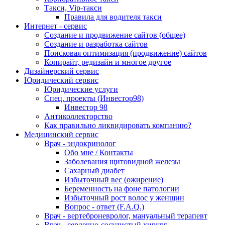
Такси, Vip-такси
Правила для водителя такси
Интернет - сервис
Создание и продвижение сайтов (общее)
Создание и разработка сайтов
Поисковая оптимизация (продвижение) сайтов
Копирайт, редизайн и многое другое
Дизайнерский сервис
Юридический сервис
Юридические услуги
Спец. проекты (Инвестор98)
Инвестор 98
Антиколлекторство
Как правильно ликвидировать компанию?
Медицинский сервис
Врач - эндокринолог
Обо мне / Контакты
Заболевания щитовидной железы
Сахарный диабет
Избыточный вес (ожирение)
Беременность на фоне патологии
Избыточный рост волос у женщин
Вопрос - ответ (F.A.Q.)
Врач - вертеброневролог, мануальный терапевт
Врач - сердечно-сосудистый хирург