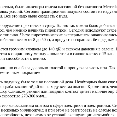
удностями, были инженеры отдела пассивной безопасности Merced
ьных усилий. Сегодня традиционная подушка состоит из надувно
. Все это надо было создавать с нуля.
оружение практически сразу. Только так можно было добиться 
ос, чем именно начинять пиропатрон. Сегодня используют сухое 
ное топливо. Часто пиротехнические эксперименты заканчивались
аблетки весом от 8 до 50 г), а продукты сгорания - безвредными
тся громким хлопком (до 140 дБ) и скачком давления в салоне. 
гли к старинному методу - поместили в салоне клетку с 15 кана
или способности к пению.
ани, но она была довольно толстой и пропускала часть газа. Так
герметичным покрытием.
ть подушку, было только половиной дела. Необходимо было еще н
 срабатывание эйр-бэга на ходу весьма опасно. Кроме того, чел
шку. Слишком ранний или поздний контакт делает наличие эйр
 скоростью 270-300 км/ч...
с его колоссальным опытом в сфере электрики и электроники. С
несколько миллисекунд и при этом не реагировать на слабые воз
отоспособность, независимо от условий эксплуатации автомобиля.