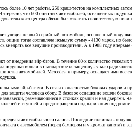
ось более 10 лет работы, 250 краш-тестов на комплектных автом
. Интересно, что 600 опытных автомобилей, оснащенных подушк
едовательского центра обязан был откатать свою тестовую пови
т, свет увидел первый серийный автомобиль, оснащенный подушко
сть опции тогда составляла немалую сумму - 4130 марок, но было
ись внедрять все ведущие производители. А в 1988 году впервые
т от внедрения эйр-бэгов. В течение 80-х количество тяжелых 
огда подушки вошли в стандартное оснащение, - упало радикальн
инства автомобилей. Mercedes, к примеру, оснащает ими все сво
подушка.
альными эйр-бэгами. В связи с опасностью боковых ударов и пр
 для защиты человека сбоку. В базовое оснащение вошли боков
 занавески, размещающиеся в стойках крыши и над дверями. Ча
коленей и ступней и предотвращения подныривания под ремни 
 за пределы автомобильного салона. Последние новинки - поду
контакта с автомобилем (перед бампером и у кромки капота) и з