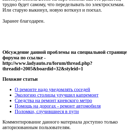
трудно будет самому, что переделывать по электросхемам.
Или старую выкинул, новую воткнул и поехал.
Заранее благодарен.
Обсуждение данной проблемы на специальной странице
форума по ссылке -
http
://
www
.
ladyauto
.
ru
/
forum
/
thread
.
php
?
threadid
=2005&
boardid
=32&
styleid
=1
Похожие статьи
О ремонте надо уведомлять соседей
Экологию столицы улучшил капремонт
Средства на ремонт киевского метро
Помощь на дорогах - ремонт автомобиля
Поломки, случившиеся в пути
Комментирование данного материала доступно только
авторизованным пользователям.