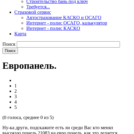
Строительство бань под ключ
Требуется...
Страховой сервис
Автострахование КАСКО и ОСАГО
Интернет - полис ОСАГО, калькулятор
Интернет - полис КАСКО
Карта
Поиск
Европанель.
1
2
3
4
5
(
0
голоса, среднее
0
из 5)
Ну-ка други, подскажите есть ли среди Вас кто менял
высокую понель 21083 на евро понель. как это делается,