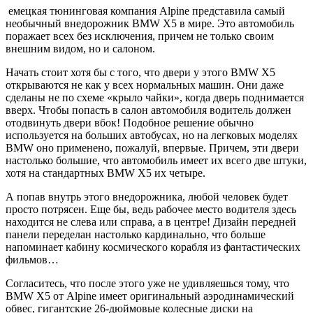
емецкая тюнинговая компания Alpine представила самый
необычный внедорожник BMW X5 в мире. Это автомобиль
поражает всех без исключения, причем не только своим
внешним видом, но и салоном.
Начать стоит хотя бы с того, что двери у этого BMW X5
открываются не как у всех нормальных машин. Они даже
сделаны не по схеме «крыло чайки», когда дверь поднимается
вверх. Чтобы попасть в салон автомобиля водитель должен
отодвинуть двери вбок! Подобное решение обычно
используется на больших автобусах, но на легковых моделях
BMW оно применено, пожалуй, впервые. Причем, эти двери
настолько большие, что автомобиль имеет их всего две штуки,
хотя на стандартных BMW X5 их четыре.
А попав внутрь этого внедорожника, любой человек будет
просто потрясен. Еще бы, ведь рабочее место водителя здесь
находится не слева или справа, а в центре! Дизайн передней
панели переделан настолько кардинально, что больше
напоминает кабину космического корабля из фантастических
фильмов…
Согласитесь, что после этого уже не удивляешься тому, что
BMW X5 от Alpine имеет оригинальный аэродинамический
обвес, гигантские 26-дюймовые колесные диски на