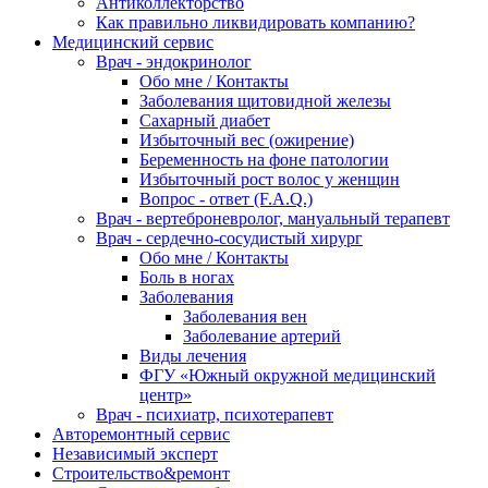
Антиколлекторство
Как правильно ликвидировать компанию?
Медицинский сервис
Врач - эндокринолог
Обо мне / Контакты
Заболевания щитовидной железы
Сахарный диабет
Избыточный вес (ожирение)
Беременность на фоне патологии
Избыточный рост волос у женщин
Вопрос - ответ (F.A.Q.)
Врач - вертеброневролог, мануальный терапевт
Врач - сердечно-сосудистый хирург
Обо мне / Контакты
Боль в ногах
Заболевания
Заболевания вен
Заболевание артерий
Виды лечения
ФГУ «Южный окружной медицинский
центр»
Врач - психиатр, психотерапевт
Авторемонтный сервис
Независимый эксперт
Строительство&ремонт