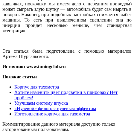
кавычках, поскольку мы имеем дело с передним приводом)
может сыграть злую шутку — автомобиль будет сам нырять в
поворот. Наконец, при подобных настройках снижается выбег
машины. То есть при выключенном сцеплении она по
инерции пройдет несколько меньше, чем стандартная
«сестрица».
Эта статься была подготовлена с помощью материалов
Артема Шургальского.
Источник: www.tuningclub.ru
Похожие статьи
Корпус для тахометра
Хотите изменить цвет подсветки в приборах? Нет
проблем!
Улучшаем систему впуска
«Нулевой» фильтр с нулевым эффектом
Изготовление корпуса для тахометра
Комментирование данного материала доступно только
авторизованным пользователям.