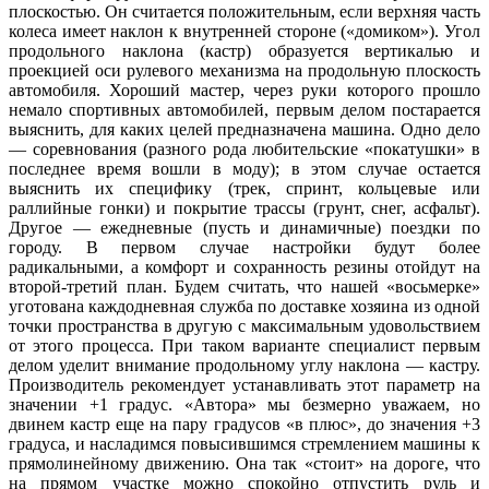
плоскостью. Он считается положительным, если верхняя часть
колеса имеет наклон к внутренней стороне («домиком»). Угол
продольного наклона (кастр) образуется вертикалью и
проекцией оси рулевого механизма на продольную плоскость
автомобиля. Хороший мастер, через руки которого прошло
немало спортивных автомобилей, первым делом постарается
выяснить, для каких целей предназначена машина. Одно дело
— соревнования (разного рода любительские «покатушки» в
последнее время вошли в моду); в этом случае остается
выяснить их специфику (трек, спринт, кольцевые или
раллийные гонки) и покрытие трассы (грунт, снег, асфальт).
Другое — ежедневные (пусть и динамичные) поездки по
городу. В первом случае настройки будут более
радикальными, а комфорт и сохранность резины отойдут на
второй-третий план. Будем считать, что нашей «восьмерке»
уготована каждодневная служба по доставке хозяина из одной
точки пространства в другую с максимальным удовольствием
от этого процесса. При таком варианте специалист первым
делом уделит внимание продольному углу наклона — кастру.
Производитель рекомендует устанавливать этот параметр на
значении +1 градус. «Автора» мы безмерно уважаем, но
двинем кастр еще на пару градусов «в плюс», до значения +3
градуса, и насладимся повысившимся стремлением машины к
прямолинейному движению. Она так «стоит» на дороге, что
на прямом участке можно спокойно отпустить руль и