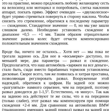
это на практике, можно предложить любому желающему сесть
на велосипед или мотоцикл и попробовать, слегка наклонив
аппарат, поехать прямо. Эффект очевиден — «двухколесное»
будет упрямо стремиться повернуть в сторону наклона. Чтобы
снизить это стремление, обратимся к последнему параметру
— схождению. Стандартное значение — 0, но мы уже зашли
слишком далеко. Необходимо установить схождение в
диапазоне +0,5 — +1 мм. Таким образом отрицательное
значение развала колес будет отчасти компенсировано
положительным значением схождения.
Вроде бы, ничего не осталось… Хотя нет — мы пока не
трогали заднюю ось. Для нее в «восьмерке» доступно, по
меньшей мере, два параметра — развал и схождение.
Предполагается, что наш автомобиль «заряжен на все деньги»,
стало быть, сзади вместо барабанных тормозов установлены
дисковые. Скорее всего, там же появилась и хитрая проставка,
позволяющая регулировать развал. Вооруженные этой
надеждой, обратимся к цифрам. На задней оси можно
«разгуляться» намного серьезнее, чем на передней, поэтому
развал доводится до 1-1,5°. Естественно, «в минус». Так как
на заднюю ось действуют те же силы, что и на переднюю
(только слабее), этот развал мы компенсируем при помощи
схождения +2-4 мм. Для сравнения: на автомобилях BMW
(традиционно имеющих задний привод) развал на задней оси