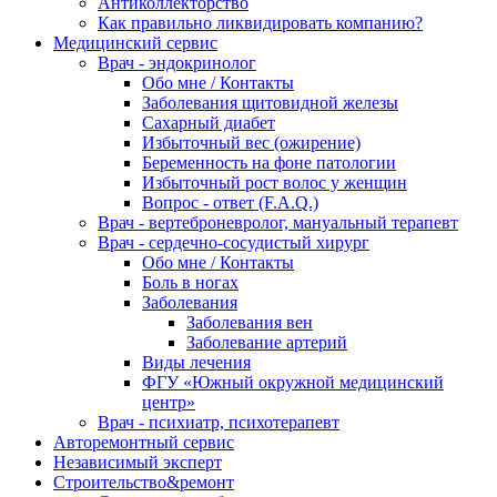
Антиколлекторство
Как правильно ликвидировать компанию?
Медицинский сервис
Врач - эндокринолог
Обо мне / Контакты
Заболевания щитовидной железы
Сахарный диабет
Избыточный вес (ожирение)
Беременность на фоне патологии
Избыточный рост волос у женщин
Вопрос - ответ (F.A.Q.)
Врач - вертеброневролог, мануальный терапевт
Врач - сердечно-сосудистый хирург
Обо мне / Контакты
Боль в ногах
Заболевания
Заболевания вен
Заболевание артерий
Виды лечения
ФГУ «Южный окружной медицинский
центр»
Врач - психиатр, психотерапевт
Авторемонтный сервис
Независимый эксперт
Строительство&ремонт