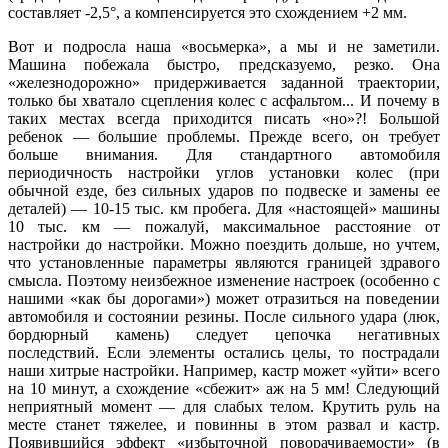
составляет -2,5°, а компенсируется это схождением +2 мм.
Вот и подросла наша «восьмерка», а мы и не заметили.
Машина побежала быстро, предсказуемо, резко. Она
«железнодорожно» придерживается заданной траектории,
только бы хватало сцепления колес с асфальтом... И почему в
таких местах всегда приходится писать «но»?! Большой
ребенок — большие проблемы. Прежде всего, он требует
больше внимания. Для стандартного автомобиля
периодичность настройки углов установки колес (при
обычной езде, без сильных ударов по подвеске и замены ее
деталей) — 10-15 тыс. км пробега. Для «настоящей» машины
10 тыс. км — пожалуй, максимальное расстояние от
настройки до настройки. Можно поездить дольше, но учтем,
что установленные параметры являются границей здравого
смысла. Поэтому неизбежное изменение настроек (особенно с
нашими «как бы дорогами») может отразиться на поведении
автомобиля и состоянии резины. После сильного удара (люк,
бордюрный камень) следует цепочка негативных
последствий. Если элементы остались целы, то пострадали
наши хитрые настройки. Например, кастр может «уйти» всего
на 10 минут, а схождение «сбежит» аж на 5 мм! Следующий
неприятный момент — для слабых телом. Крутить руль на
месте станет тяжелее, и повинны в этом развал и кастр.
Появившийся эффект «избыточной поворачиваемости» (в