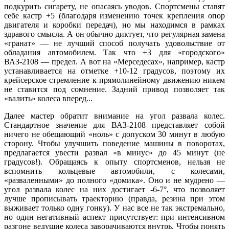
подкурить сигарету, не опасаясь уводов. Спортсмены ставят
себе кастр +5 (благодаря изменению точек крепления опор
двигателя и коробки передач), но мы находимся в рамках
здравого смысла. А он обычно диктует, что регулярная замена
«гранат» — не лучший способ получать удовольствие от
обладания автомобилем. Так что +3 для «городского»
ВАЗ-2108 — предел. А вот на «Мерседесах», например, кастр
устанавливается на отметке +10-12 градусов, поэтому их
крейсерское стремление к прямолинейному движению никем
не ставится под сомнение. Задний привод позволяет так
«валить» колеса вперед...
Далее мастер обратит внимание на угол развала колес.
Стандартное значение для ВАЗ-2108 представляет собой
ничего не обещающий «ноль» с допуском 30 минут в любую
сторону. Чтобы улучшить поведение машины в поворотах,
предлагается увести развал «в минус» до 45 минут (не
градусов!). Обращаясь к опыту спортсменов, нельзя не
вспомнить кольцевые автомобили, с колесами,
«разваленными» до полного «домика». Оно и не мудрено —
угол развала колес на них достигает -6-7°, что позволяет
лучше прописывать траекторию (правда, резина при этом
выживает только одну гонку). У нас все не так экстремально,
но один негативный аспект присутствует: при интенсивном
разгоне ведущие колеса заворачиваются внутрь. Чтобы понять