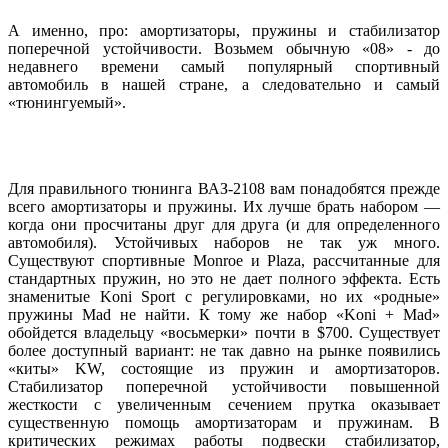
А именно, про: амортизаторы, пружины и стабилизатор
поперечной устойчивости. Возьмем обычную «08» - до
недавнего времени самый популярный спортивный
автомобиль в нашей стране, а следовательно и самый
«тюнингуемый».
Для правильного тюнинга ВАЗ-2108 вам понадобятся прежде
всего амортизаторы и пружины. Их лучше брать набором —
когда они просчитаны друг для друга (и для определенного
автомобиля). Устойчивых наборов не так уж много.
Существуют спортивные Monroe и Plaza, рассчитанные для
стандартных пружин, но это не дает полного эффекта. Есть
знаменитые Koni Sport с регулировками, но их «родные»
пружины Mad не найти. К тому же набор «Koni + Mad»
обойдется владельцу «восьмерки» почти в $700. Существует
более доступный вариант: не так давно на рынке появились
«киты» KW, состоящие из пружин и амортизаторов.
Стабилизатор поперечной устойчивости повышенной
жесткости с увеличенным сечением прутка оказывает
существенную помощь амортизаторам и пружинам. В
критических режимах работы подвески стабилизатор,