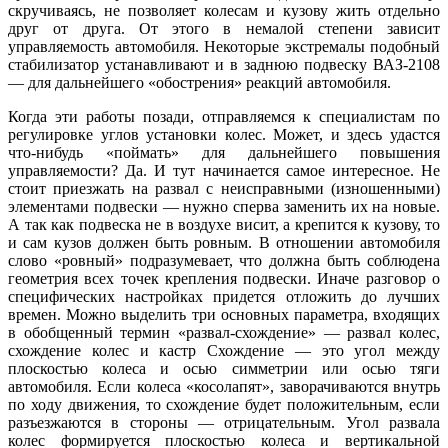
скручиваясь, не позволяет колесам и кузову жить отдельно
друг от друга. От этого в немалой степени зависит
управляемость автомобиля. Некоторые экстремалы подобный
стабилизатор устанавливают и в заднюю подвеску ВАЗ-2108
— для дальнейшего «обострения» реакций автомобиля.
Когда эти работы позади, отправляемся к специалистам по
регулировке углов установки колес. Может, и здесь удастся
что-нибудь «поймать» для дальнейшего повышения
управляемости? Да. И тут начинается самое интересное. Не
стоит приезжать на развал с неисправными (изношенными)
элементами подвески — нужно сперва заменить их на новые.
А так как подвеска не в воздухе висит, а крепится к кузову, то
и сам кузов должен быть ровным. В отношении автомобиля
слово «ровный» подразумевает, что должна быть соблюдена
геометрия всех точек крепления подвески. Иначе разговор о
специфических настройках придется отложить до лучших
времен. Можно выделить три основных параметра, входящих
в обобщенный термин «развал-схождение» — развал колес,
схождение колес и кастр Схождение — это угол между
плоскостью колеса и осью симметрии или осью тяги
автомобиля. Если колеса «косолапят», заворачиваются внутрь
по ходу движения, то схождение будет положительным, если
разъезжаются в стороны — отрицательным. Угол развала
колес формируется плоскостью колеса и вертикальной