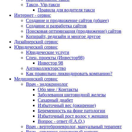
Такси, Vip-такси
Правила для водителя такси
Интернет - сервис
Создание и продвижение сайтов (общее)
Создание и разработка сайтов
Поисковая оптимизация (продвижение) сайтов
Копирайт, редизайн и многое другое
Дизайнерский сервис
Юридический сервис
Юридические услуги
Спец. проекты (Инвестор98)
Инвестор 98
Антиколлекторство
Как правильно ликвидировать компанию?
Медицинский сервис
Врач - эндокринолог
Обо мне / Контакты
Заболевания щитовидной железы
Сахарный диабет
Избыточный вес (ожирение)
Беременность на фоне патологии
Избыточный рост волос у женщин
Вопрос - ответ (F.A.Q.)
Врач - вертеброневролог, мануальный терапевт
Врач - сердечно-сосудистый хирург