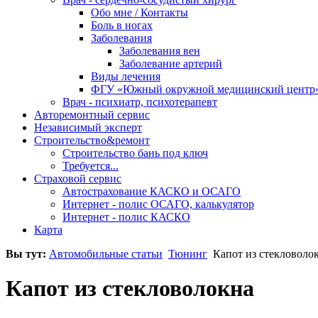
Обо мне / Контакты
Боль в ногах
Заболевания
Заболевания вен
Заболевание артерий
Виды лечения
ФГУ «Южный окружной медицинский центр
Врач - психиатр, психотерапевт
Авторемонтный сервис
Независимый эксперт
Строительство&ремонт
Строительство бань под ключ
Требуется...
Страховой сервис
Автострахование КАСКО и ОСАГО
Интернет - полис ОСАГО, калькулятор
Интернет - полис КАСКО
Карта
Вы тут:
Автомобильные статьи
Тюнинг
Капот из стекловоло
Капот из стекловолокна