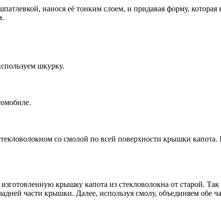
патлевкой, нанося её тонким слоем, и придавая форму, которая
м.
используем шкурку.
томобиле.
стекловолокном со смолой по всей поверхности крышки капота.
 изготовленную крышку капота из стекловолокна от старой. Так 
адней части крышки. Далее, используя смолу, объединяем обе ча