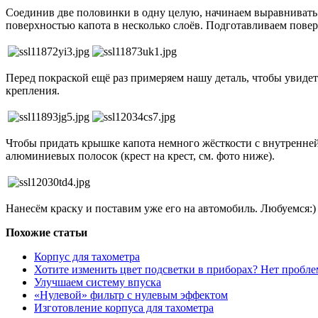
Соединив две половинки в одну целую, начинаем выравнивать 
поверхностью капота в несколько слоёв. Подготавливаем повер
Перед покраской ещё раз примеряем нашу деталь, чтобы увиде
крепления.
Чтобы придать крышке капота немного жёсткости с внутренней
алюминиевых полосок (крест на крест, см. фото ниже).
Нанесём краску и поставим уже его на автомобиль. Любуемся:)
Похожие статьи
Корпус для тахометра
Хотите изменить цвет подсветки в приборах? Нет пробле
Улучшаем систему впуска
«Нулевой» фильтр с нулевым эффектом
Изготовление корпуса для тахометра