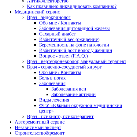
Антиколлекторство
Как правильно ликвидировать компанию?
Медицинский сервис
Врач - эндокринолог
Обо мне / Контакты
Заболевания щитовидной железы
Сахарный диабет
Избыточный вес (ожирение)
Беременность на фоне патологии
Избыточный рост волос у женщин
Вопрос - ответ (F.A.Q.)
Врач - вертеброневролог, мануальный терапевт
Врач - сердечно-сосудистый хирург
Обо мне / Контакты
Боль в ногах
Заболевания
Заболевания вен
Заболевание артерий
Виды лечения
ФГУ «Южный окружной медицинский
центр»
Врач - психиатр, психотерапевт
Авторемонтный сервис
Независимый эксперт
Строительство&ремонт