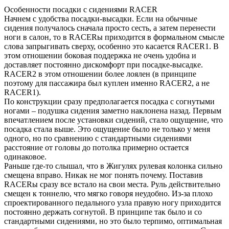
Особенности посадки с сидениями RACER
Начнем с удобства посадки-высадки. Если на обычные
сидения получалось сначала просто сесть, а затем перенести
ноги в салон, то в RACERы приходится в формальном смысле
слова запрыгивать сверху, особенно это касается RACER1. В
этом отношении боковая поддержка не очень удобна и
доставляет постоянно дискомфорт при посадке-высадке.
RACER2 в этом отношении более лоялен (в принципе
поэтому для пассажира был куплен именно RACER2, а не
RACER1).
По конструкции сразу предполагается посадка с согнутыми
ногами – подушка сидения заметно наклонена назад. Первым
впечатлением после установки сидений, стало ощущение, что
посадка стала выше. Это ощущение было не только у меня
одного, но по сравнению с стандартными сидениями
расстояние от головы до потолка примерно остается
одинаковое.
Раньше где-то слышал, что в Жигулях рулевая колонка сильно
смещена вправо. Никак не мог понять почему. Поставив
RACERы сразу все встало на свои места. Руль действительно
смещен к тоннелю, что мягко говоря неудобно. Из-за плохо
спроектированного педального узла правую ногу приходится
постоянно держать согнутой. В принципе так было и со
стандартными сидениями, но это было терпимо, оптимальная