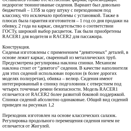
недорогие тюнингованые сидения. Вариант был довольно
бюджетный – 135$ за одну штуку с переходником под
классику, что исключало проблемы с установкой. Также в
плюсах была гарантия изготовителя – 1 год со дня продажи на
обивку, 2 года на каркас, свидетельство о соответствии
ГОСТу, широкий выбор расцветок. Так были приобретены
RACER1 для водителя и RACER2 для пассажира.
Конструкция.
Сиденья изготовлены с применением “девяточных” деталей, в
основе лежит каркас, сваренный из металлических труб.
Предусмотрена регулировка наклона спинки. Механизм
наклона стоит от “девятого” сидения. В качестве наполнителя
для этих сидений использован поролон (в более дорогих
моделях полиуретан), обивка – велюр. Сидения имеют
интегрированный в спинку подголовник с отверстием под
четырех точечные ремни безопасности. Модель RACER1
отличается от RACER2 более развитой боковой поддержкой.
Спинки сидений абсолютно одинаковые. Общий вид сидений
приведен на рисунках 1,2
Переходник изготовлен на основе классических салазок.
Регулировка продольного перемещения сидения ничем не
отличается от Жигулей.