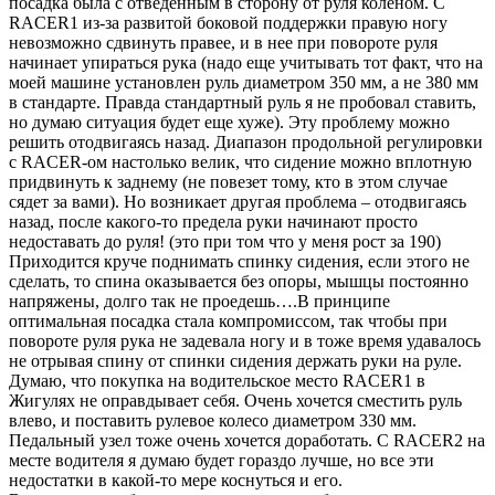
посадка была с отведенным в сторону от руля коленом. C
RACER1 из-за развитой боковой поддержки правую ногу
невозможно сдвинуть правее, и в нее при повороте руля
начинает упираться рука (надо еще учитывать тот факт, что на
моей машине установлен руль диаметром 350 мм, а не 380 мм
в стандарте. Правда стандартный руль я не пробовал ставить,
но думаю ситуация будет еще хуже). Эту проблему можно
решить отодвигаясь назад. Диапазон продольной регулировки
с RACER-ом настолько велик, что сидение можно вплотную
придвинуть к заднему (не повезет тому, кто в этом случае
сядет за вами). Но возникает другая проблема – отодвигаясь
назад, после какого-то предела руки начинают просто
недоставать до руля! (это при том что у меня рост за 190)
Приходится круче поднимать спинку сидения, если этого не
сделать, то спина оказывается без опоры, мышцы постоянно
напряжены, долго так не проедешь….В принципе
оптимальная посадка стала компромиссом, так чтобы при
повороте руля рука не задевала ногу и в тоже время удавалось
не отрывая спину от спинки сидения держать руки на руле.
Думаю, что покупка на водительское место RACER1 в
Жигулях не оправдывает себя. Очень хочется сместить руль
влево, и поставить рулевое колесо диаметром 330 мм.
Педальный узел тоже очень хочется доработать. С RACER2 на
месте водителя я думаю будет гораздо лучше, но все эти
недостатки в какой-то мере коснуться и его.