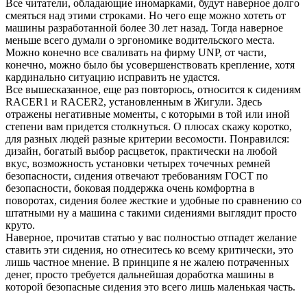
Все читатели, обладающие иномарками, будут наверное долго
смеяться над этими строками. Но чего еще можно хотеть от
машины разработанной более 30 лет назад. Тогда наверное
меньше всего думали о эргономике водительского места.
Можно конечно все сваливать на фирму UNP, от части,
конечно, можно было бы усовершенствовать крепление, хотя
кардинально ситуацию исправить не удастся.
Все вышесказанное, еще раз повторюсь, относится к сидениям
RACER1 и RACER2, установленным в Жигули. Здесь
отражены негативные моменты, с которыми в той или иной
степени вам придется столкнуться. О плюсах скажу коротко,
для разных людей разные критерии весомости. Понравился:
дизайн, богатый выбор расцветок, практически на любой
вкус, возможность установки четырех точечных ремней
безопасности, сидения отвечают требованиям ГОСТ по
безопасности, боковая поддержка очень комфортна в
поворотах, сидения более жесткие и удобные по сравнению со
штатными ну а машина с такими сидениями выглядит просто
круто.
Наверное, прочитав статью у вас полностью отпадет желание
ставить эти сидения, но отнеситесь ко всему критически, это
лишь частное мнение. В принципе я не жалею потраченных
денег, просто требуется дальнейшая доработка машины в
которой безопасные сидения это всего лишь маленькая часть.