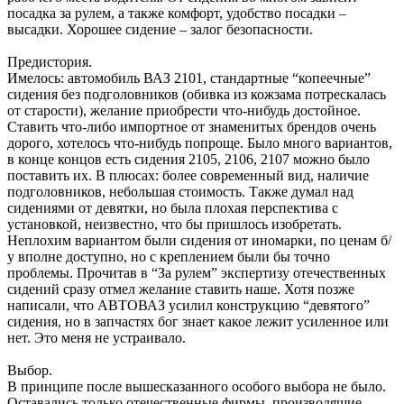
посадка за рулем, а также комфорт, удобство посадки –
высадки. Хорошее сидение – залог безопасности.
Предистория.
Имелось: автомобиль ВАЗ 2101, стандартные “копеечные”
сидения без подголовников (обивка из кожзама потрескалась
от старости), желание приобрести что-нибудь достойное.
Ставить что-либо импортное от знаменитых брендов очень
дорого, хотелось что-нибудь попроще. Было много вариантов,
в конце концов есть сидения 2105, 2106, 2107 можно было
поставить их. В плюсах: более современный вид, наличие
подголовников, небольшая стоимость. Также думал над
сидениями от девятки, но была плохая перспектива с
установкой, неизвестно, что бы пришлось изобретать.
Неплохим вариантом были сидения от иномарки, по ценам б/
у вполне доступно, но с креплением были бы точно
проблемы. Прочитав в “За рулем” экспертизу отечественных
сидений сразу отмел желание ставить наше. Хотя позже
написали, что АВТОВАЗ усилил конструкцию “девятого”
сидения, но в запчастях бог знает какое лежит усиленное или
нет. Это меня не устраивало.
Выбор.
В принципе после вышесказанного особого выбора не было.
Оставались только отечественные фирмы, производящие