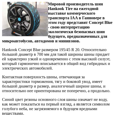
Мировой производитель шин
Hankook Tire на ежегодной
выставке коммерческого
транспорта IAA в Ганновере в
этом году представит Concept Blue
- свою интерпретацию
экологически безопасных шин
будущего, предназначенных для
микроавтобусов, автодомов и минивэнов.
Hankook Concept Blue размером 195/45 R 20. Относительно
большой диаметр в 700 мм для такой ширины шины придает
ей характерно узкий и одновременно с этим высокий силуэт,
который гармонично вписывается в общий вид гибридных и
электрических автомобилей.
Контактная поверхность шины, отвечающая за
характеристики торможения, тягу и боковой увод, имеет
большой диаметр и размер, аналогичный ширине шины, и
относительно нее ориентирована не поперечно, а продольно.
Синий цвет резины основного слоя шины означает не воду,
как может показаться на первый взгляд, а является символом
голубого неба, не загрязняемого в будущем вредными
веществами.