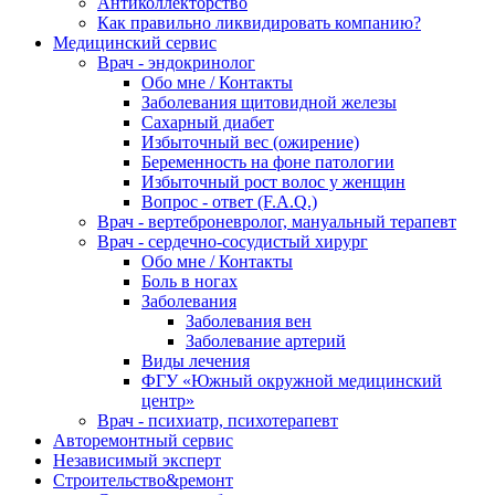
Антиколлекторство
Как правильно ликвидировать компанию?
Медицинский сервис
Врач - эндокринолог
Обо мне / Контакты
Заболевания щитовидной железы
Сахарный диабет
Избыточный вес (ожирение)
Беременность на фоне патологии
Избыточный рост волос у женщин
Вопрос - ответ (F.A.Q.)
Врач - вертеброневролог, мануальный терапевт
Врач - сердечно-сосудистый хирург
Обо мне / Контакты
Боль в ногах
Заболевания
Заболевания вен
Заболевание артерий
Виды лечения
ФГУ «Южный окружной медицинский
центр»
Врач - психиатр, психотерапевт
Авторемонтный сервис
Независимый эксперт
Строительство&ремонт