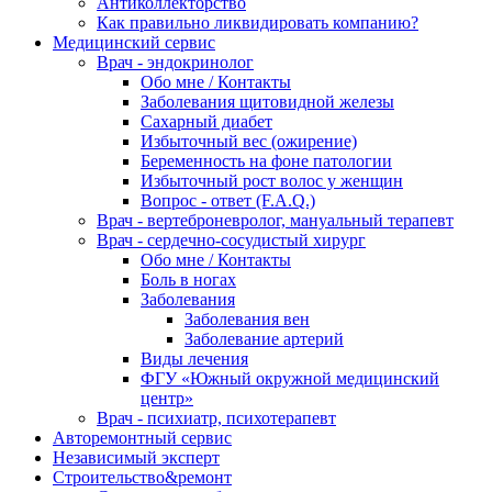
Антиколлекторство
Как правильно ликвидировать компанию?
Медицинский сервис
Врач - эндокринолог
Обо мне / Контакты
Заболевания щитовидной железы
Сахарный диабет
Избыточный вес (ожирение)
Беременность на фоне патологии
Избыточный рост волос у женщин
Вопрос - ответ (F.A.Q.)
Врач - вертеброневролог, мануальный терапевт
Врач - сердечно-сосудистый хирург
Обо мне / Контакты
Боль в ногах
Заболевания
Заболевания вен
Заболевание артерий
Виды лечения
ФГУ «Южный окружной медицинский
центр»
Врач - психиатр, психотерапевт
Авторемонтный сервис
Независимый эксперт
Строительство&ремонт