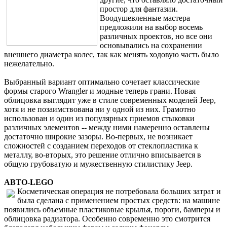
простор для фантазии.
Воодушевленные мастера
предложили на выбор восемь
различных проектов, но все они
основывались на сохранении
внешнего диаметра колес, так как менять ходовую часть было
нежелательно.
Выбранный вариант оптимально сочетает классические
формы старого Wrangler и модные теперь грани. Новая
облицовка выглядит уже в стиле современных моделей Jeep,
хотя и не позаимствована ни у одной из них. Грамотно
использован и один из популярных приемов стыковки
различных элементов -- между ними намеренно оставлены
достаточно широкие зазоры. Во-первых, не возникает
сложностей с созданием переходов от стеклопластика к
металлу, во-вторых, это решение отлично вписывается в
общую грубоватую и мужественную стилистику Jeep.
АВТО-LEGO
Косметическая операция не потребовала больших затрат и
была сделана с применением простых средств: на машине
появились объемные пластиковые крылья, пороги, бамперы и
облицовка радиатора. Особенно современно это смотрится