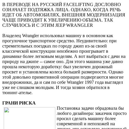
В ПЕРЕВОДЕ НА РУССКИЙ FACELIFTING ДОСЛОВНО
ОЗНАЧАЕТ ПОДТЯЖКА ЛИЦА. ОДНАКО, КОГДА РЕЧЬ
ИДЕТ ОБ АВТОМОБИЛЯХ, ВНЕШНЯЯ МОДЕРНИЗАЦИЯ
ЧАЩЕ ПРИВОДИТ К УВЕЛИЧЕНИЮ ОБЪЕМА. ТАК
СЛУЧИЛОСЬ И С ЭТИМ JEEP WRANGLER
Владелец Wrangler использовал машину в основном как
прогулочное транспортное средство. Неудивительно: при
стремительных поездках по городу джип из-за своей
классической конструкции неизбежно проигрывает в
динамике более легковым моделям. А вот выбраться с дачи на
природу на джипе -- самое оно. Для этого машина уже давно
прошла некоторую доработку: был увеличен дорожный
просвет и установлены колеса большей размерности. Однако
этой довольно примитивной операции подвергаются многие
внедорожники, да и сам по себе Wrangler 1997 года выглядел
уже не слишком молодым. И тогда хозяин обратился в
тюнинг-ателье.
ГРАНИ РИСКА
Постановка задачи обрадовала бы
любого дизайнера: заказчик просто
просил сделать машину более
современной и непохожей на
другие, что оставляло достаточный