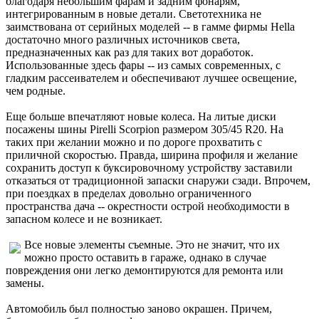
благодаря небольшим фарам и задним фонарям,
интегрированным в новые детали. Светотехника не
заимствована от серийных моделей -- в гамме фирмы Hella
достаточно много различных источников света,
предназначенных как раз для таких вот доработок.
Использованные здесь фары -- из самых современных, с
гладким рассеивателем и обеспечивают лучшее освещение,
чем родные.
Еще больше впечатляют новые колеса. На литые диски
посажены шины Pirelli Scorpion размером 305/45 R20. На
таких при желании можно и по дороге прохватить с
приличной скоростью. Правда, ширина профиля и желание
сохранить доступ к буксировочному устройству заставили
отказаться от традиционной запаски снаружи сзади. Впрочем,
при поездках в пределах довольно ограниченного
пространства дача -- окрестности острой необходимости в
запасном колесе и не возникает.
Все новые элементы съемные. Это не значит, что их
можно просто оставить в гараже, однако в случае
повреждения они легко демонтируются для ремонта или
замены.
Автомобиль был полностью заново окрашен. Причем,