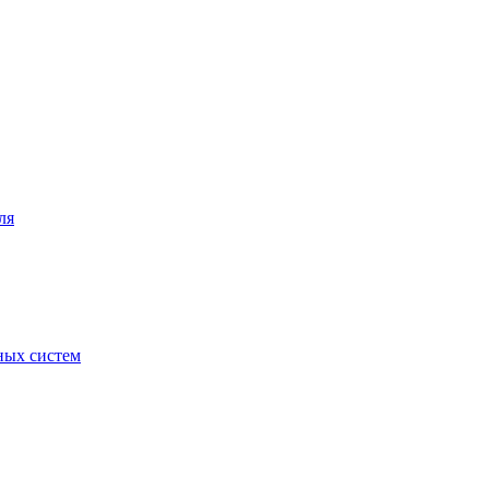
ля
ных систем