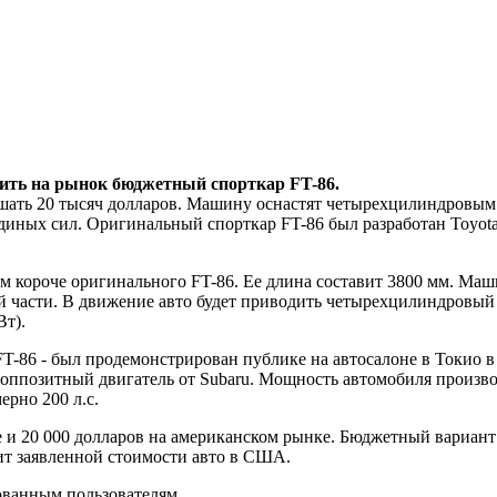
тить на рынок бюджетный спорткар FT-86.
ышать 20 тысяч долларов. Машину оснастят четырехцилиндровы
диных сил. Оригинальный спорткар FT-86 был разработан Toyot
мм короче оригинального FT-86. Ее длина составит 3800 мм. Ма
ей части. В движение авто будет приводить четырехцилиндровый
Вт).
T-86 - был продемонстрирован публике на автосалоне в Токио в
оппозитный двигатель от Subaru. Мощность автомобиля произво
ерно 200 л.с.
опе и 20 000 долларов на американском рынке. Бюджетный вариа
сит заявленной стоимости авто в США.
ованным пользователям.