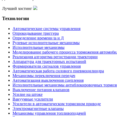
Лучший хостинг
Технологии
Автоматические системы управления
Опрокидывание триггера
Определение времени ta и Д
Рулевые исполнительные механизмы
Исполнительные механизмы
Моделирование рабочего процесса торможения автомоби
Реализация алгоритма регистрации траектории
Аппаратура для траекторных испытаний
Формирователи сигналов управления
Автоматическая работа силового пневмоцилиндра
Механизмы переключения передач
Автоматизация выключения сцепления
Исполнительные механизмы антиблокировочных тормоз
Выключение питания клапанов
Усилие на штоке
Вакуумные усилители
Усилители в автоматическом тормозном приводе
Электромагнитные клапаны
Механизмы управления топливоподачей