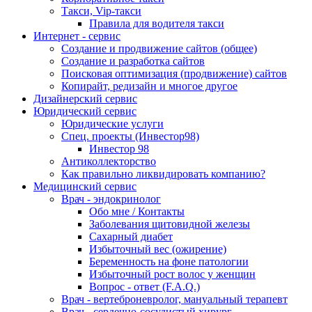
Такси, Vip-такси
Правила для водителя такси
Интернет - сервис
Создание и продвижение сайтов (общее)
Создание и разработка сайтов
Поисковая оптимизация (продвижение) сайтов
Копирайт, редизайн и многое другое
Дизайнерский сервис
Юридический сервис
Юридические услуги
Спец. проекты (Инвестор98)
Инвестор 98
Антиколлекторство
Как правильно ликвидировать компанию?
Медицинский сервис
Врач - эндокринолог
Обо мне / Контакты
Заболевания щитовидной железы
Сахарный диабет
Избыточный вес (ожирение)
Беременность на фоне патологии
Избыточный рост волос у женщин
Вопрос - ответ (F.A.Q.)
Врач - вертеброневролог, мануальный терапевт
Врач - сердечно-сосудистый хирург