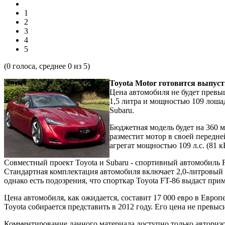
1
2
3
4
5
(
0
голоса, среднее
0
из 5)
Toyota Motor готовится выпус
Цена автомобиля не будет прев
1,5 литра и мощностью 109 лоша
Subaru.
Бюджетная модель будет на 360 
разместит мотор в своей передн
агрегат мощностью 109 л.с. (81 к
Совместный проект Toyota и Subaru - спортивный автомобиль F
Стандартная комплектация автомобиля включает 2,0-литровый 
однако есть подозрения, что спорткар Toyota FT-86 выдаст прим
Цена автомобиля, как ожидается, составит 17 000 евро в Евр
Toyota собирается представить в 2012 году. Его цена не превы
Комментирование данного материала доступно только авториз