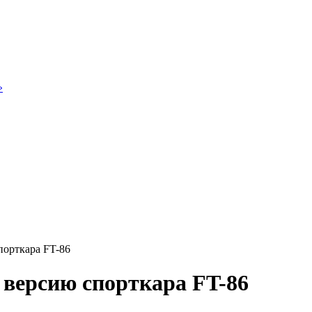
»
порткара FT-86
 версию спорткара FT-86