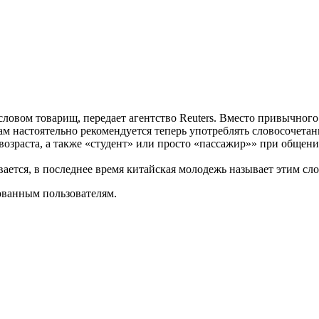
ловом товарищ, передает агентство Reuters. Вместо привычног
там настоятельно рекомендуется теперь употреблять словосочета
озраста, а также «студент» или просто «пассажир»» при общен
вается, в последнее время китайская молодежь называет этим сл
ованным пользователям.