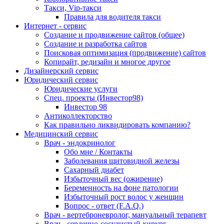
Такси, Vip-такси
Правила для водителя такси
Интернет - сервис
Создание и продвижение сайтов (общее)
Создание и разработка сайтов
Поисковая оптимизация (продвижение) сайтов
Копирайт, редизайн и многое другое
Дизайнерский сервис
Юридический сервис
Юридические услуги
Спец. проекты (Инвестор98)
Инвестор 98
Антиколлекторство
Как правильно ликвидировать компанию?
Медицинский сервис
Врач - эндокринолог
Обо мне / Контакты
Заболевания щитовидной железы
Сахарный диабет
Избыточный вес (ожирение)
Беременность на фоне патологии
Избыточный рост волос у женщин
Вопрос - ответ (F.A.Q.)
Врач - вертеброневролог, мануальный терапевт
Врач - сердечно-сосудистый хирург