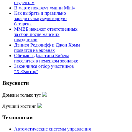
студентам
В марте покажут «мини Mini»
Как выбрать и правильно
зарядить аккумуляторную
батарею.
ММВБ накажет ответственных
за сбой после майских
праздников
Дэниел Редклифф и Джон Хэмм
появятся на экранах
Обезьяна Джастина Бибера
поселится в немецком зоопарке
Закончился отбор участников
"Х-Фактор"
Вкусности
Домены только тут
Лучший хостинг
Технологии
Автоматические системы управления