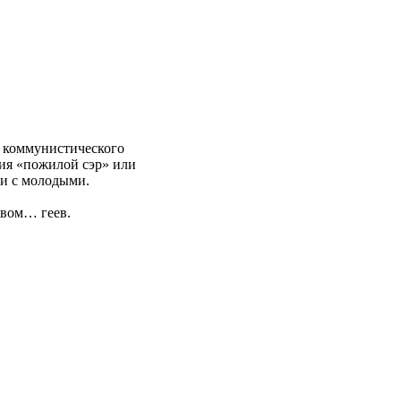
о коммунистического
ния «пожилой сэр» или
ии с молодыми.
овом… геев.