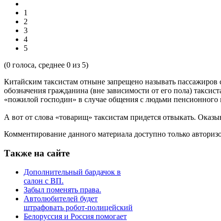
1
2
3
4
5
(
0
голоса, среднее
0
из 5)
Китайским таксистам отныне запрещено называть пассажиров с
обозначения гражданина (вне зависимости от его пола) таксис
«пожилой господин» в случае общения с людьми пенсионного в
А вот от слова «товарищ» таксистам придется отвыкать. Оказы
Комментирование данного материала доступно только авториз
Также на сайте
Дополнительный бардачок в
салон с ВП.
Забыл поменять права.
Автолюбителей будет
штрафовать робот-полицейский
Белоруссия и Россия помогает