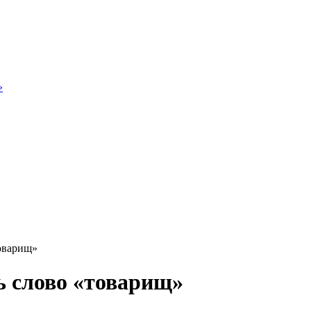
»
товарищ»
ь слово «товарищ»