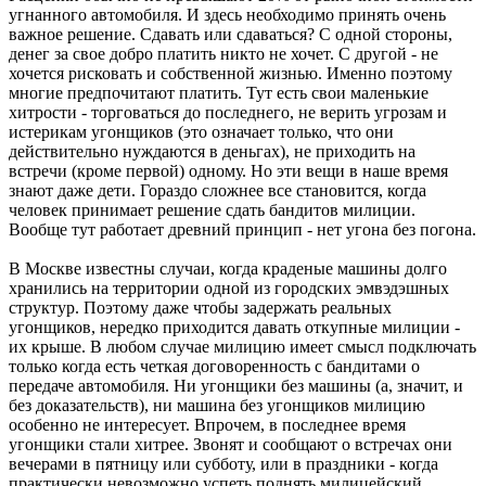
угнанного автомобиля. И здесь необходимо принять очень
важное решение. Сдавать или сдаваться? С одной стороны,
денег за свое добро платить никто не хочет. С другой - не
хочется рисковать и собственной жизнью. Именно поэтому
многие предпочитают платить. Тут есть свои маленькие
хитрости - торговаться до последнего, не верить угрозам и
истерикам угонщиков (это означает только, что они
действительно нуждаются в деньгах), не приходить на
встречи (кроме первой) одному. Но эти вещи в наше время
знают даже дети. Гораздо сложнее все становится, когда
человек принимает решение сдать бандитов милиции.
Вообще тут работает древний принцип - нет угона без погона.
В Москве известны случаи, когда краденые машины долго
хранились на территории одной из городских эмвэдэшных
структур. Поэтому даже чтобы задержать реальных
угонщиков, нередко приходится давать откупные милиции -
их крыше. В любом случае милицию имеет смысл подключать
только когда есть четкая договоренность с бандитами о
передаче автомобиля. Ни угонщики без машины (а, значит, и
без доказательств), ни машина без угонщиков милицию
особенно не интересует. Впрочем, в последнее время
угонщики стали хитрее. Звонят и сообщают о встречах они
вечерами в пятницу или субботу, или в праздники - когда
практически невозможно успеть поднять милицейский