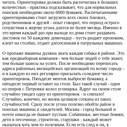
читать. Ориентировка должна быть распечатана в больших
количествах - практика подсказывает, что для нормальных
поисков необходимо около 6000 бумажек. Распечатанными
ориентировками стоит загрузить всех своих близких,
родственников и друзей - опыт говорит, что период острого
сочувствия к жертве угона длится не более месяца. Именно в
это время каждый раз при выходе из дома стоит раздавать
листовок по 50 каждому домочадцу - пусть раздает прохожим,
клеит на столбах, отдает дэпээсникам в патрульных машинах.
О пропаже машины должна знать каждая собака в районе. Это
как предвыборная компания - чем больше людей о тебе знают,
тем больше шансы на успех. После необходимо переписать
адреса районных милицейских организаций по всему городу -
и в каждую из них регулярно присылать солидное число
ориентировок. Пятьдесят ментов выбросят бумажку, а
пятьдесят первый оставит на столе. Был такой случай - один
из оперов с Петровки колол угонщика. Вдруг на своем столе
случайно увидел одну из ориентировок - и совпало!
Случайно, конечно, но жизнь целиком соткана из таких
случайностей. Сразу после угона полезно обойти район в
поисках машины и свидетелей. Москва - город большой и
почти никогда не бывает пустым. Собачники, местные бомжи,
дети в песочнице, строители, старушки - каждый может
оказаться хоть чем-то полезным. Если есть след и он, к