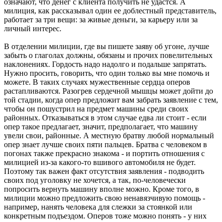
означают, что денег с клиента получить не удастся. А
милиция, как рассказывал один ее доблестный представитель,
работает за три вещи: за живые деньги, за карьеру или за
личный интерес.
В отделении милиции, где вы пишете заяву об угоне, лучше
забыть о глаголах должны, обязаны и прочих повелительных
наклонениях. Гордость надо надолго и подальше запрятать.
Нужно просить, говорить, что один только вы мне помочь и
можете. В таких случаях мужественные сердца оперов
растапливаются. Разогрев сердечной мышцы может дойти до
той стадии, когда опер предложит вам забрать заявление с тем,
чтобы он пошустрил на предмет машины среди своих
районных. Отказываться в этом случае едва ли стоит - если
опер такое предлагает, значит, предполагает, что машину
увели свои, районные. А местную братву любой нормальный
опер знает лучше своих пяти пальцев. Братва с человеком в
погонах также прекрасно знакома - и портить отношения с
милицией из-за какого-то вшивого автомобиля не будет.
Поэтому так важен факт отсутствия заявления - подводить
своих под уголовку не хочется, а так, по-человечески
попросить вернуть машину вполне можно. Кроме того, в
милиции можно предложить свою ненавязчивую помощь -
например, нанять человека для слежки за стоянкой или
конкретным подъездом. Оперов тоже можно понять - у них