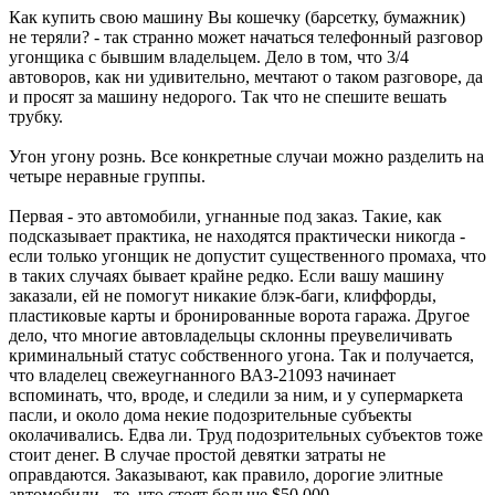
Как купить свою машину Вы кошечку (барсетку, бумажник)
не теряли? - так странно может начаться телефонный разговор
угонщика с бывшим владельцем. Дело в том, что 3/4
автоворов, как ни удивительно, мечтают о таком разговоре, да
и просят за машину недорого. Так что не спешите вешать
трубку.
Угон угону рознь. Все конкретные случаи можно разделить на
четыре неравные группы.
Первая - это автомобили, угнанные под заказ. Такие, как
подсказывает практика, не находятся практически никогда -
если только угонщик не допустит существенного промаха, что
в таких случаях бывает крайне редко. Если вашу машину
заказали, ей не помогут никакие блэк-баги, клиффорды,
пластиковые карты и бронированные ворота гаража. Другое
дело, что многие автовладельцы склонны преувеличивать
криминальный статус собственного угона. Так и получается,
что владелец свежеугнанного ВАЗ-21093 начинает
вспоминать, что, вроде, и следили за ним, и у супермаркета
пасли, и около дома некие подозрительные субъекты
околачивались. Едва ли. Труд подозрительных субъектов тоже
стоит денег. В случае простой девятки затраты не
оправдаются. Заказывают, как правило, дорогие элитные
автомобили - те, что стоят больше $50 000.