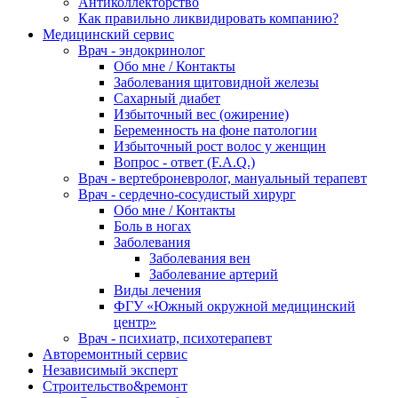
Антиколлекторство
Как правильно ликвидировать компанию?
Медицинский сервис
Врач - эндокринолог
Обо мне / Контакты
Заболевания щитовидной железы
Сахарный диабет
Избыточный вес (ожирение)
Беременность на фоне патологии
Избыточный рост волос у женщин
Вопрос - ответ (F.A.Q.)
Врач - вертеброневролог, мануальный терапевт
Врач - сердечно-сосудистый хирург
Обо мне / Контакты
Боль в ногах
Заболевания
Заболевания вен
Заболевание артерий
Виды лечения
ФГУ «Южный окружной медицинский
центр»
Врач - психиатр, психотерапевт
Авторемонтный сервис
Независимый эксперт
Строительство&ремонт