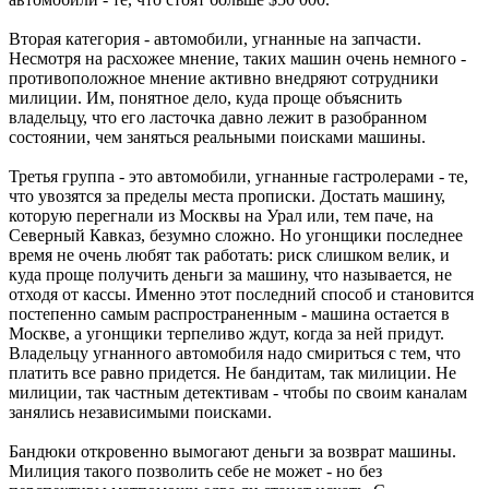
Вторая категория - автомобили, угнанные на запчасти.
Несмотря на расхожее мнение, таких машин очень немного -
противоположное мнение активно внедряют сотрудники
милиции. Им, понятное дело, куда проще объяснить
владельцу, что его ласточка давно лежит в разобранном
состоянии, чем заняться реальными поисками машины.
Третья группа - это автомобили, угнанные гастролерами - те,
что увозятся за пределы места прописки. Достать машину,
которую перегнали из Москвы на Урал или, тем паче, на
Северный Кавказ, безумно сложно. Но угонщики последнее
время не очень любят так работать: риск слишком велик, и
куда проще получить деньги за машину, что называется, не
отходя от кассы. Именно этот последний способ и становится
постепенно самым распространенным - машина остается в
Москве, а угонщики терпеливо ждут, когда за ней придут.
Владельцу угнанного автомобиля надо смириться с тем, что
платить все равно придется. Не бандитам, так милиции. Не
милиции, так частным детективам - чтобы по своим каналам
занялись независимыми поисками.
Бандюки откровенно вымогают деньги за возврат машины.
Милиция такого позволить себе не может - но без