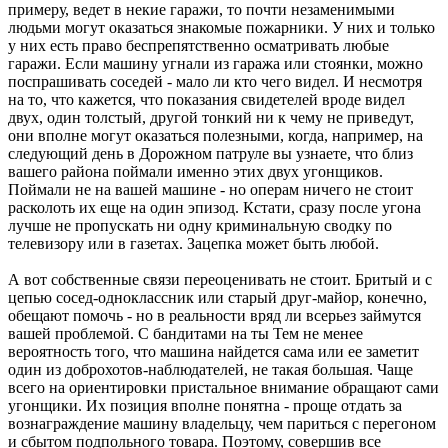
примеру, ведет в некие гаражи, то почти незаменимыми
людьми могут оказаться знакомые пожарники. У них и только
у них есть право беспрепятственно осматривать любые
гаражи. Если машину угнали из гаража или стоянки, можно
поспрашивать соседей - мало ли кто чего видел. И несмотря
на то, что кажется, что показания свидетелей вроде видел
двух, один толстый, другой тонкий ни к чему не приведут,
они вполне могут оказаться полезными, когда, например, на
следующий день в Дорожном патруле вы узнаете, что близ
вашего района поймали именно этих двух угонщиков.
Поймали не на вашей машине - но операм ничего не стоит
расколоть их еще на один эпизод. Кстати, сразу после угона
лучше не пропускать ни одну криминальную сводку по
телевизору или в газетах. Зацепка может быть любой.
А вот собственные связи переоценивать не стоит. Бритый и с
цепью сосед-одноклассник или старый друг-майор, конечно,
обещают помочь - но в реальности вряд ли всерьез займутся
вашей проблемой. С бандитами на ты Тем не менее
вероятность того, что машина найдется сама или ее заметит
один из доброхотов-наблюдателей, не такая большая. Чаще
всего на ориентировки пристальное внимание обращают сами
угонщики. Их позиция вполне понятна - проще отдать за
вознаграждение машину владельцу, чем париться с перегоном
и сбытом подпольного товара. Поэтому, совершив все