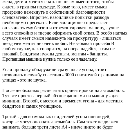
жена, дети и хочется спать по ночам вместо того, чтобы
сидеть в грязном подъезде. Кроме того, имеет смысл
прозрачно намекнуть о собственной благодарности
следователю. Впрочем, назойливые попытки развода
необходимо пресекать. Если милиционер предлагает
оплачивать ему бензин и отремонтировать машину, лучше
всего спокойно и твердо оформить свой отказ. В особо наглых
случаях имеет смысл намекнуть на прокуратуру - лишаться
звездочек менты не очень любят. Не забывай про себя В
любом случае, как говорится, на опера надейся, а сам не
плошай. Бандитам нужны деньги, ментам - бандиты.
Пропавшая машина нужна только ее владельцу.
Если пропажу обнаружили сразу после угона, стоит
позвонить в службу спасения - 3000 спасателей с рациями на
улицах - это не шутка.
После необходимо распечатать ориентировки на автомобиль.
Тут все просто - первый абзац с данными на машину - для
милиции. Второй, с местом и временем угона - для местных
бандитов и самих угонщиков.
Третий - для возможных свидетелей угона или людей,
которые могут опознать автомобиль. Сам текст не должен
занимать больше трети листа А4 - иначе никто не будет