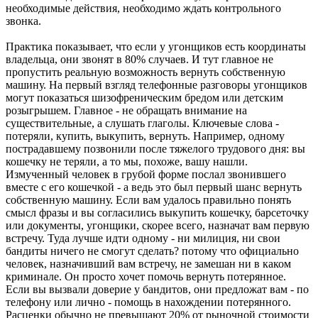
необходимые действия, необходимо ждать контрольного
звонка.
Практика показывает, что если у угонщиков есть координаты
владельца, они звонят в 80% случаев. И тут главное не
пропустить реальную возможность вернуть собственную
машину. На первый взгляд телефонные разговоры угонщиков
могут показаться шизофреническим бредом или детским
розыгрышем. Главное - не обращать внимание на
существительные, а слушать глаголы. Ключевые слова -
потеряли, купить, выкупить, вернуть. Например, одному
пострадавшему позвонили после тяжелого трудового дня: вы
кошечку не теряли, а то мы, похоже, вашу нашли.
Измученный человек в грубой форме послал звонившего
вместе с его кошечкой - а ведь это был первый шанс вернуть
собственную машину. Если вам удалось правильно понять
смысл фразы и вы согласились выкупить кошечку, барсеточку
или документы, угонщики, скорее всего, назначат вам первую
встречу. Туда лучше идти одному - ни милиция, ни свои
бандиты ничего не смогут сделать? потому что официально
человек, назначивший вам встречу, не замешан ни в каком
криминале. Он просто хочет помочь вернуть потерянное.
Если вы вызвали доверие у бандитов, они предложат вам - по
телефону или лично - помощь в нахождении потерянного.
Расценки обычно не превышают 20% от рыночной стоимости