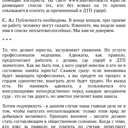
помощью Интернета. На сайте www.auto-advokat.ru юристы
размещают список тех, кто без всяких на то причин
отказывается платить за причиненный в ДТП ущерб.
С. А.:
Публичность необходима. В конце концов, при приеме
на работу человеку могут сказать: Извините, мы видели ваше
имя в списке неплатежеспособных. Мы вам не доверяем.
* * *
То, что делают юристы, заслуживает уважения. Но услуги
профессионалов недешевы. Адвокаты, как правило,
предпочитают работать с делами, где ущерб в ДТП
значителен. Как же быть тем, у кого ущерб невелик и кто не в
состоянии нанять юриста? Скажем сразу: если виновника
будет защищать профессионал, а вы придете на процесс в
гордом одиночестве, выиграть дело будет трудно. Но выход
есть. Не нанимать адвоката, а пользоваться его
консультациями непосредственно перед каждым заседанием
суда - это не так дорого, но заметно увеличит ваши шансы.
Хотим подчеркнуть - в данном случае наша главная цель не в
том, чтобы напугать неплательщиков: только этим вряд ли
добьешься желаемого. Принцип виновен - заплати должен
стать составляющим в общественном сознании. Когда с теми,
кто взял за правило не платить по счетам, перестанут