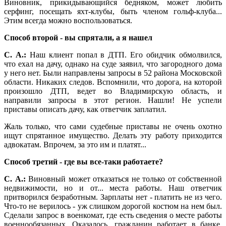
Виновник, прикидывающийся бедняком, может любить
серфинг, посещать яхт-клубы, быть членом гольф-клуба...
Этим всегда можно воспользоваться.
Способ второй - вы спрятали, а я нашел
С. А.:
Наш клиент попал в ДТП. Его обидчик обмолвился,
что ехал на дачу, однако на суде заявил, что загородного дома
у него нет. Были направлены запросы в 52 района Московской
области. Никаких следов. Вспомнили, что дорога, на которой
произошло ДТП, ведет во Владимирскую область, и
направили запросы в этот регион. Нашли! Не успели
приставы описать дачу, как ответчик заплатил.
Жаль только, что сами судебные приставы не очень охотно
ищут спрятанное имущество. Делать эту работу приходится
адвокатам. Впрочем, за это им и платят...
Способ третий - где вы все-таки работаете?
С. А.:
Виновный может отказаться не только от собственной
недвижимости, но и от... места работы. Наш ответчик
притворился безработным. Зарплаты нет - платить не из чего.
Что-то не верилось - уж слишком дорогой костюм на нем был.
Сделали запрос в военкомат, где есть сведения о месте работы
военнообязанных. Оказалось, гражданин работает в банке.