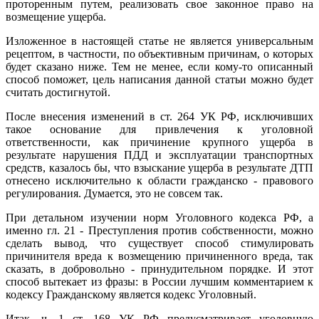
проторенным путем, реализовать свое законное право на
возмещение ущерба.
Изложенное в настоящей статье не является универсальным
рецептом, в частности, по объективным причинам, о которых
будет сказано ниже. Тем не менее, если кому-то описанный
способ поможет, цель написания данной статьи можно будет
считать достигнутой.
После внесения изменений в ст. 264 УК РФ, исключивших
такое основание для привлечения к уголовной
ответственности, как причинение крупного ущерба в
результате нарушения ПДД и эксплуатации транспортных
средств, казалось бы, что взыскание ущерба в результате ДТП
отнесено исключительно к области гражданско - правового
регулирования. Думается, это не совсем так.
При детальном изучении норм Уголовного кодекса РФ, а
именно гл. 21 - Преступления против собственности, можно
сделать вывод, что существует способ стимулировать
причинителя вреда к возмещению причиненного вреда, так
сказать, в добровольно - принудительном порядке. И этот
способ вытекает из фразы: в России лучшим комментарием к
кодексу Гражданскому является кодекс Уголовный.
Итак, ч. 1 ст. 168 УК РФ предусматривает уголовную