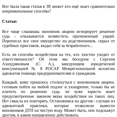
Вот была такая статья в ЗР, может кто ещё знает сравнительно
некриминальные способы?
Статья:
Все чаще слышишь: виновник аварии игнорирует решение
суда - отказывается возместить причиненный ущерб.
Переписал все свое имущество на родственников, скрыл от
судебных приставов, выдал себя за безработного...
Есть ли способы воздействия на тех, кто злостно уходит от
ответственности? Об этом мы беседуем с Сергеем
Ахнудзяновым (С. А.), заведующим юридической
консультацией № 8 РОСАР Межрегиональной коллегии
адвокатов помощи предпринимателям и гражданам.
Каждый, кому пришлось столкнуться с виновником аварии,
готовым пойти на любой подлог и ухищрение, только бы не
платить по решению суда, не хуже юриста знает
предусмотренные законом меры воздействия на таких лиц.
Нет смысла их повторять. Остановимся на другом - случаях из
адвокатской практики, которые позволили вывести
виновников ДТП на чистую воду. Может быть, они подскажут
другим, в каком направлении действовать.