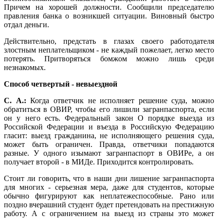
Причем на хорошей должности. Сообщили председателю
правления банка о возникшей ситуации. Виновный быстро
отдал деньги.
Действительно, предстать в глазах своего работодателя
злостным неплательщиком - не каждый пожелает, легко место
потерять. Притворяться бомжом можно лишь среди
незнакомых.
Способ четвертый - невыездной
С. А.:
Когда ответчик не исполняет решение суда, можно
обратиться в ОВИР, чтобы его лишили загранпаспорта, если
он у него есть. Федеральный закон О порядке выезда из
Российской Федерации и въезда в Российскую Федерацию
гласит: выезд гражданина, не исполняющего решения суда,
может быть ограничен. Правда, ответчики попадаются
разные. У одного изымают загранпаспорт в ОВИРе, а он
получает второй - в МИДе. Приходится контролировать.
Стоит ли говорить, что в наши дни лишение загранпаспорта
для многих - серьезная мера, даже для студентов, которые
обычно фигурируют как неплатежеспособные. Рано или
поздно вчерашний студент будет претендовать на престижную
работу. А с ограничением на выезд из страны это может