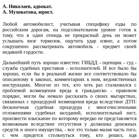
А. Николаев, адвокат.
А. Муховатова, юрист.
Любой автомобилист, учитывая специфику езды по
российским дорогам, на подсознательном уровне готов к
тому, что в один отнюдь не прекрасный день он может
услышать визг тормозов, ощутить удар извне, а потом
сокрушенно рассматривать автомобиль - предмет своей
недавней гордости.
Дальнейший путь хорошо известен: ГИБДД - оценщик - суд -
служба судебных приставов - исполнителей. И все было бы
хорошо, если бы в реальной жизни все соответствовало бы
описанному в законах, комментариях к ним, ведомственных
инструкциях. Многие из тех, кто хоть раз сталкивался с
проблемой возмещения вреда в гражданско - правовом
порядке, могли бы немало рассказать о своих мытарствах,
связанных с процедурой возмещения вреда вследствие ДТП:
бесконечная судебная процедура с многочисленными
отложениями судебных заседаний, исполнительный лист,
произвести взыскание по которому нередко не представляется
возможным вследствие отсутствия у должника денежных
средств и иного имущества, - все это только малая часть того,
с чем придется столкнуться тому, кто решил, идя