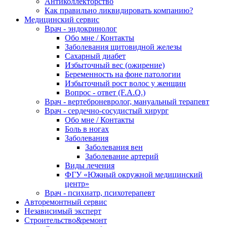
Антиколлекторство
Как правильно ликвидировать компанию?
Медицинский сервис
Врач - эндокринолог
Обо мне / Контакты
Заболевания щитовидной железы
Сахарный диабет
Избыточный вес (ожирение)
Беременность на фоне патологии
Избыточный рост волос у женщин
Вопрос - ответ (F.A.Q.)
Врач - вертеброневролог, мануальный терапевт
Врач - сердечно-сосудистый хирург
Обо мне / Контакты
Боль в ногах
Заболевания
Заболевания вен
Заболевание артерий
Виды лечения
ФГУ «Южный окружной медицинский
центр»
Врач - психиатр, психотерапевт
Авторемонтный сервис
Независимый эксперт
Строительство&ремонт