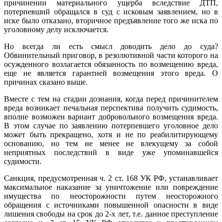
причинении материального ущерба вследствие ДТП,
потерпевший обращался в суд с исковым заявлением, но в
иске было отказано, вторичное предъявление того же иска по
уголовному делу исключается.
Но всегда ли есть смысл доводить дело до суда?
Обвинительный приговор, в резолютивной части которого на
осужденного возлагается обязанность по возмещению вреда,
еще не является гарантией возмещения этого вреда. О
причинах сказано выше.
Вместе с тем на стадии дознания, когда перед причинителем
вреда возникает печальная перспектива получить судимость,
вполне возможен вариант добровольного возмещения вреда.
В этом случае по заявлению потерпевшего уголовное дело
может быть прекращено, хотя и не по реабилитирующему
основанию, но тем не менее не влекущему за собой
неприятных последствий в виде уже упоминавшейся
судимости.
Санкция, предусмотренная ч. 2 ст. 168 УК РФ, устанавливает
максимальное наказание за уничтожение или повреждение
имущества по неосторожности путем неосторожного
обращения с источниками повышенной опасности в виде
лишения свободы на срок до 2-х лет, т.е. данное преступление