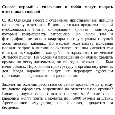
Способ первый - увлечения и хобби могут выдать
ответчика с головой
С. А.
: Однажды вместе с судебными приставами мы пришли
на квартиру ответчика. В доме - только предметы первой
необходимости. Плита, холодильник, кровать - минимум,
который конфисковать запрещено. Но были там и
фотографии, где хозяин квартиры позирует рядом с тушей
лося, медведя, кабана... По нашему ходатайству приставы
послали запрос в милицию: оказалось, за ним числятся три
иностранных карабина, каждый из которых стоит не меньше
30 тысяч рублей. По условиям разрешения он обязан хранить
оружие по месту жительства, но его здесь не оказалось. Был
начат розыск. Подключили прокуратуру и органы внутренних
дел. Когда карабины найдут, их передадут судебным
приставам, а владельца лишат разрешения.
Захочет ли охотник расстаться со своим арсеналом да к тому
же заново оформлять разрешение на огнестрельное оружие?
Глядишь, одумается и заплатит по счетам. А если нет -
карабины могут пойти с молотка по... 5000 рублей за штуку.
Арестованное имущество, как правило, продается за
бесценок.