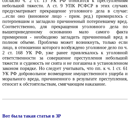
согласно ч. 2 ст. 15 УК РФ относится к преступлениям
небольшой тяжести. А ст. 9 УПК РСФСР в этих случаях
предусматривает прекращение уголовного дела в случае:
...если оно (виновное лицо - прим. ред.) примирилось с
потерпевшим и загладило причиненный потерпевшему вред.
Соответственно, для прекращения уголовного дела по
вышеприведенному основанию мало самого факта
примирения - необходимо загладить причиненный вред в
полном объеме. Проблема может возникнуть, только если
лицо, в отношении которого возбуждено уголовное дело по ч.
2 ст. 168 УК РФ, уже ранее привлекалось к уголовной
ответственности за совершение преступления небольшой
тяжести и судимость не снята и не погашена в установленном
законом порядке. Но следует учитывать, что пп. к ч. 1 ст. 61
УК РФ добровольное возмещение имущественного ущерба и
морального вреда, причиненного в результате преступления,
относит к обстоятельствам, смягчающим наказание.
Вот была такая статья в ЗР