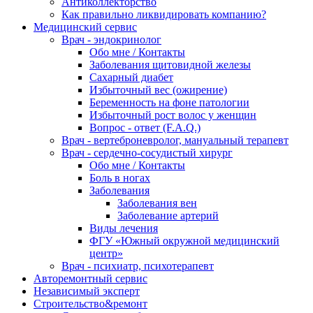
Антиколлекторство
Как правильно ликвидировать компанию?
Медицинский сервис
Врач - эндокринолог
Обо мне / Контакты
Заболевания щитовидной железы
Сахарный диабет
Избыточный вес (ожирение)
Беременность на фоне патологии
Избыточный рост волос у женщин
Вопрос - ответ (F.A.Q.)
Врач - вертеброневролог, мануальный терапевт
Врач - сердечно-сосудистый хирург
Обо мне / Контакты
Боль в ногах
Заболевания
Заболевания вен
Заболевание артерий
Виды лечения
ФГУ «Южный окружной медицинский
центр»
Врач - психиатр, психотерапевт
Авторемонтный сервис
Независимый эксперт
Строительство&ремонт