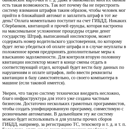
есть такая возможность. Так вот почему бы не перестроить
систему взимания штрафов таким образом, чтобы человек мог
прийти в ближайший автомат и заплатить штраф в тот же
день? Оплата моментально поступит на счет ГИБДД. Никаких
Сбербанков, квитанций и прочей ерунды, которая настроена
на максимальное усложнение процедуры отдачи денег
государству. Штраф, выписанный инспектором, может
содержать номер водительского удостоверения, по которому
будет легко убедиться об оплате штрафа и в случае неуплаты в
положенное время предпринять дополнительные меры к
взысканию задолженности. Для контроля вторую половину
квитанции инспектор может в конце смены отдать в
соответствующий отдел, который будет вести базу данных по
нарушениям и оплате штрафов, либо ввести реквизиты
квитанции в базу самостоятельно, со своего компьютера в
машине (если таковой имеется).
Уверен, что такую систему технически внедрить несложно,
благо инфраструктура для этого уже создана частным
бизнесом. Достаточно нескольких грамотных программистов,
чтобы создать унифицированную программу, совместимую с
розничными автоматами. В дальнейшем эту же систему
можно будет использовать и для уплаты прочих сборов
ГИБДД, например, за регистрацию ТС, техосмотр и т. д. и т. п.