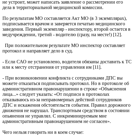
не устроит, может написать заявление о рассмотрении его
дела в территориальной медицинской комиссии.
По результатам МО составляется Акт МО (в 3 экземплярах),
подписывается врачом и заверяется печатью медицинского
заведения. Первый экземпляр - инспектору, второй остается в
медучреждении, третий - водителю (сразу, на месте!) [12].
При положительном результате МО инспектор составляет
протокол и направляет дело в суд.
- Если САО не установлено, водителя обязаны доставить к ТС
или к месту отстранения от управления им [11].
- При возникновении конфликта с сотрудниками ДПС вы
можете отказаться подписывать протокол. Но в протоколе об
административном правонарушении в строке «Объяснения
лица...» следует указать: «От подписи в протоколах
отказываюсь из-за неправомерных действий сотрудников
ДПС и искажения обстоятельств события. Правил дорожного
движения не нарушал. Транспортным средством в состоянии
опьянения не управлял. С инкриминируемым мне
административным правонарушением не согласен».
Чего нельзя говорить ни в коем случае: