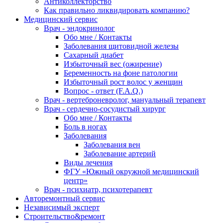
Антиколлекторство
Как правильно ликвидировать компанию?
Медицинский сервис
Врач - эндокринолог
Обо мне / Контакты
Заболевания щитовидной железы
Сахарный диабет
Избыточный вес (ожирение)
Беременность на фоне патологии
Избыточный рост волос у женщин
Вопрос - ответ (F.A.Q.)
Врач - вертеброневролог, мануальный терапевт
Врач - сердечно-сосудистый хирург
Обо мне / Контакты
Боль в ногах
Заболевания
Заболевания вен
Заболевание артерий
Виды лечения
ФГУ «Южный окружной медицинский
центр»
Врач - психиатр, психотерапевт
Авторемонтный сервис
Независимый эксперт
Строительство&ремонт