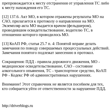
препровождается к месту отстранения от управления ТС либо
к месту нахождения его ТС.
[12] 137.6. Акт МО, в котором отражены результаты МО на
САО, прилагается к протоколу о направлении на МО.
Экземпляр акта МО выдается врачом (фельдшером),
проводившим освидетельствование, водителю ТС, в
отношении которого проводилось МО.
[13] КоАП РФ, статья 25.7 п. 4: Понятой вправе делать
замечания по поводу совершаемых процессуальных действий.
Замечания понятого подлежат занесению в протокол.
Сокращения: ПДД - правила дорожного движения, МО -
медицинское освидетельствование, САО - состояние
алкогольного опьянения, ТС - транспортное средство, КоАП
РФ - Кодекс РФ об административных нарушениях.
Внимание! Этот справочник не является пособием для тех,
кто собирается уйти от ответственности за нарушение ПДД.
http://driverblogs.ru