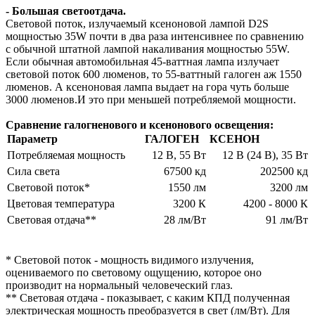
- Большая светоотдача.
Световой поток, излучаемый ксеноновой лампой D2S
мощностью 35W почти в два раза интенсивнее по сравнению
с обычной штатной лампой накаливания мощностью 55W.
Если обычная автомобильная 45-ваттная лампа излучает
световой поток 600 люменов, то 55-ваттный галоген аж 1550
люменов. А ксеноновая лампа выдает на гора чуть больше
3000 люменов.И это при меньшей потребляемой мощности.
Сравнение галогненового и ксенонового освещения:
Параметр
ГАЛОГЕН
КСЕНОН
Потребляемая мощность
12 В, 55 Вт
12 В (24 B), 35 Вт
Сила света
67500 кд
202500 кд
Световой поток*
1550 лм
3200 лм
Цветовая температура
3200 К
4200 - 8000 К
Световая отдача**
28 лм/Вт
91 лм/Вт
* Световой поток - мощность видимого излучения,
оцениваемого по световому ощущению, которое оно
производит на нормальный человеческий глаз.
** Световая отдача - показывает, с каким КПД полученная
электрическая мощность преобразуется в свет (лм/Вт). Для