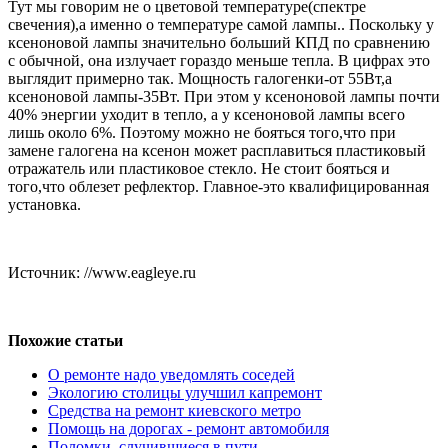
Тут мы говорим не о цветовой температуре(спектре
свечения),а именно о температуре самой лампы.. Поскольку у
ксеноновой лампы значительно больший КПД по сравнению
с обычной, она излучает гораздо меньше тепла. В цифрах это
выглядит примерно так. Мощность галогенки-от 55Вт,а
ксеноновой лампы-35Вт. При этом у ксеноновой лампы почти
40% энергии уходит в тепло, а у ксеноновой лампы всего
лишь около 6%. Поэтому можно не бояться того,что при
замене галогена на ксенон может расплавиться пластиковый
отражатель или пластиковое стекло. Не стоит бояться и
того,что облезет рефлектор. Главное-это квалифицированная
установка.
Источник: //www.eagleye.ru
Похожие статьи
О ремонте надо уведомлять соседей
Экологию столицы улучшил капремонт
Средства на ремонт киевского метро
Помощь на дорогах - ремонт автомобиля
Поломки, случившиеся в пути