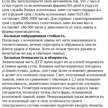
Если Вы эксплуатируете свой автомобиль так, что 2 часа в
сутки ездите со включенными фарами(365 дней в году),то
срок службы Ваших ксеноновых ламп составит порядка 4-х
лет (средний срок службы ксеноновых ламп D2S (R)
составляет 2800-3000 часов). Для справки: гарантированный
срок службы обычных галогеновых ламп весьма мал и
составляет 180-500 часов в зависимости от типа лампы и
фирмы-производителя.
- Большая вибрационная стойкость.
Поскольку у ксеноновой лампы нет нити накаливания и,
соответственно, нечему перегорать и обрываться, они не
боятся ударов и тряски. Хотя их нельзя трогать руками и
мочить(так же как и обычные лампы).
- Большая безопасность и обзорность.
Значительная часть ДТП происходит из-за плохой видимости
в темное время суток. Влияние неблагоприятных погодных
условий (туман, дождь, снег) еще более осложняет движение
и делает его особенно опасным. Свет, излучаемый ксеноновой
лампой, имея по сравнению с обычным в 2,5 раза большую
интенсивность, значительно помогают водителю улучшить
обзорность. Геометрия освещенного участка дороги также
улучшается, поскольку пучок света фары, оснащенной
ксеноновой лампой, шире. Немаловажным также является то,
что ксеноновый свет в силу особенности своего
спектрального состава позволяет водителю увидеть объекты,