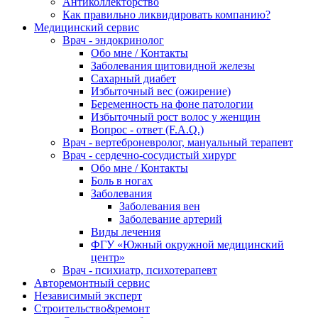
Антиколлекторство
Как правильно ликвидировать компанию?
Медицинский сервис
Врач - эндокринолог
Обо мне / Контакты
Заболевания щитовидной железы
Сахарный диабет
Избыточный вес (ожирение)
Беременность на фоне патологии
Избыточный рост волос у женщин
Вопрос - ответ (F.A.Q.)
Врач - вертеброневролог, мануальный терапевт
Врач - сердечно-сосудистый хирург
Обо мне / Контакты
Боль в ногах
Заболевания
Заболевания вен
Заболевание артерий
Виды лечения
ФГУ «Южный окружной медицинский
центр»
Врач - психиатр, психотерапевт
Авторемонтный сервис
Независимый эксперт
Строительство&ремонт