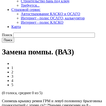
Строительство бань под ключ
Требуется...
Страховой сервис
Автострахование КАСКО и ОСАГО
Интернет - полис ОСАГО, калькулятор
Интернет - полис КАСКО
Карта
Поиск
Замена помпы. (ВАЗ)
1
2
3
4
5
(
0
голоса, среднее
0
из 5)
Снимешь крышку ремня ГРМ и левуб половинку брызговика
(поаккуратней с этими ср?::?%ными саморезами на 8 -