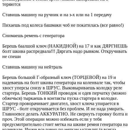
теряются
Ставишь машину на ручник и на з-х или на 1 передачу
Пихаешь под колеса башмаки чоб не покатилась (все равно!)
Снимаешь ремень с генератора
Берешь баалшой ключ (НАКИДНОЙ) на 17 и как ДЯРГНЕШЬ
болт шкива распредвала!!! Дяргать надо рывком. Откручивать
не спеши
Ставишь машину на нейтраль
Берешь большой Г-образный ключ (ТОРЦЕВОЙ) на 19 и
надеваешь на болт шкива генератора на коленвале так, чтобы
хвост уперсы снизу в ШРУС. Выковыриваешь колодку реле
стартера. Берешь ТОНКИЙ проводок и одев перчатку (можно
обжечься) тыркаешь в контакты пуска стартера в колодке.
Стартер проворачивает двигател, хвост ключа упирается в
ШРУС - болт откручивается без проблем. И не нада умирать.
Главноевсе делать АККУРАТНО. Не свернуть горовку болта и
проч. Этой операции можно избежать если у тебя
предусмотрительно стоит метка на шкиве ремня генератора на
коленвале. Иначе все равно по меткам ыставлят (я всегда