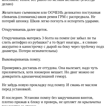
делаю)
Желательно съемником или ООЧЕНЬ деликатно постукивая
сбиваешь (снимаешь) шкив ремня ГРМ с распредвала. Не
потеряй шпонку. Шкив легко погнуть и испортить ударами.
Откручиваешь далее щиток.
Откручиваешь матерясь 3 болта на помпе (не забыл ли ты
слить антифриз из рубашки? а то будет ниагара... я сливаю
аккуратно в канистрочку с дырой на боку через трубочку подх
диаметра. Потери незначительны)
Выковыриваешь помпу.
Примеряясь достаешь ее оттудова. Она вылезает, надо чуть
приловчиться, хотя лонжерон мешает. Но двиг можно не
домкратить адназанчна(лишний гемор).
Не забудь новую прокладку под помпу. И смажь ее маслом
перед установкой.
И последнее. Установи помпу без закручивания винтов,
плотно прижав к блоку и проверь, не цепляет ли крыльчатка