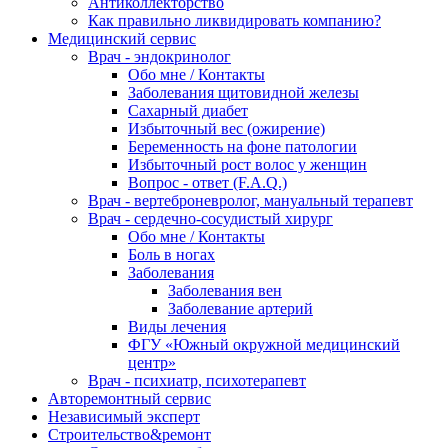
Антиколлекторство
Как правильно ликвидировать компанию?
Медицинский сервис
Врач - эндокринолог
Обо мне / Контакты
Заболевания щитовидной железы
Сахарный диабет
Избыточный вес (ожирение)
Беременность на фоне патологии
Избыточный рост волос у женщин
Вопрос - ответ (F.A.Q.)
Врач - вертеброневролог, мануальный терапевт
Врач - сердечно-сосудистый хирург
Обо мне / Контакты
Боль в ногах
Заболевания
Заболевания вен
Заболевание артерий
Виды лечения
ФГУ «Южный окружной медицинский
центр»
Врач - психиатр, психотерапевт
Авторемонтный сервис
Независимый эксперт
Строительство&ремонт