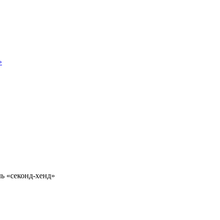
»
 «секонд-хенд»