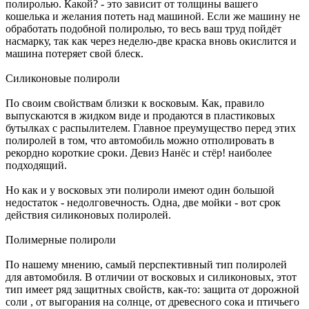
полиролью. Какой? - это зависит от толщины вашего
кошелька и желания потеть над машиной. Если же машину не
обработать подобной полиролью, то весь ваш труд пойдёт
насмарку, так как через неделю-две краска вновь окислится и
машина потеряет свой блеск.
Силиконовые полироли
По своим свойствам близки к восковым. Как, правило
выпускаются в жидком виде и продаются в пластиковых
бутылках с распылителем. Главное преумущество перед этих
полиролей в том, что автомобиль можно отполировать в
рекордно короткие сроки. Девиз Нанёс и стёр! наиболее
подходящий.
Но как и у восковых эти полироли имеют один большой
недостаток - недолговечность. Одна, две мойки - вот срок
действия силиконовых полиролей.
Полимерные полироли
По нашему мнению, самый перспективный тип полиролей
для автомобиля. В отличии от восковых и силиконовых, этот
тип имеет ряд защитных свойств, как-то: защита от дорожной
соли , от выгорания на солнце, от древесного сока и птичьего