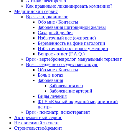
Антиколлекторство
Как правильно ликвидировать компанию?
Медицинский сервис
Врач - эндокринолог
Обо мне / Контакты
Заболевания щитовидной железы
Сахарный диабет
Избыточный вес (ожирение)
Беременность на фоне патологии
Избыточный рост волос у женщин
Вопрос - ответ (F.A.Q.)
Врач - вертеброневролог, мануальный терапевт
Врач - сердечно-сосудистый хирург
Обо мне / Контакты
Боль в ногах
Заболевания
Заболевания вен
Заболевание артерий
Виды лечения
ФГУ «Южный окружной медицинский
центр»
Врач - психиатр, психотерапевт
Авторемонтный сервис
Независимый эксперт
Строительство&ремонт