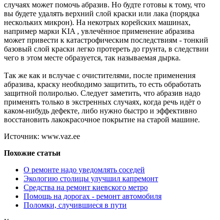
случаях может помочь абразив. Но будте готовы к тому, что
вы будете удалять верхний слой краски или лака (порядка
нескольких микрон). На некотрых корейских машинах,
например марки KIA , увлечённое применение абразива
может привести к катастрофическим последствиям - тонкий
базовый слой краски легко протереть до грунта, в следствии
чего в этом месте образуется, так называемая дырка.
Так же как и вслучае с очистителями, после применения
абразива, краску необходимо защитить, то есть обработать
защитной полиролью. Следует заметить, что абразив надо
применять только в экстренных случаях, когда речь идёт о
каком-нибудь дефекте, либо нужно быстро и эффективно
восстановить лакокрасочное покрытие на старой машине.
Источник: www.vaz.ee
Похожие статьи
О ремонте надо уведомлять соседей
Экологию столицы улучшил капремонт
Средства на ремонт киевского метро
Помощь на дорогах - ремонт автомобиля
Поломки, случившиеся в пути