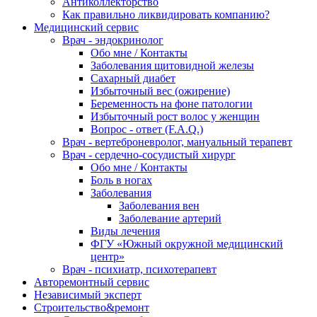
Антиколлекторство
Как правильно ликвидировать компанию?
Медицинский сервис
Врач - эндокринолог
Обо мне / Контакты
Заболевания щитовидной железы
Сахарный диабет
Избыточный вес (ожирение)
Беременность на фоне патологии
Избыточный рост волос у женщин
Вопрос - ответ (F.A.Q.)
Врач - вертеброневролог, мануальный терапевт
Врач - сердечно-сосудистый хирург
Обо мне / Контакты
Боль в ногах
Заболевания
Заболевания вен
Заболевание артерий
Виды лечения
ФГУ «Южный окружной медицинский
центр»
Врач - психиатр, психотерапевт
Авторемонтный сервис
Независимый эксперт
Строительство&ремонт