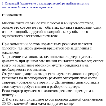
1. Отверткой (желательно с диэлектрической ручкой) перемкнуть
контактные болты втягивающего реле.
Внимание!!!
Многие считают эти болты плюсом и минусом стартера,
однако это совсем не так - оба этих контакта плюсовые, один
из них входной, а другой выходной - как у обычного
однофазного электровыключателя.
При замыкании болтов нормальным режимом является
холостой, т.е. якорь должен вращаться без зацепления с
маховиком.
Зацепление с маховиком, т.е. попытка стартера пустить
двигатель при данном замыкании контактов указывает, скорее
всего, на залипание обгонной муфты (бендикса) и на
необходимость его замены.
Отсутствие вращения якоря (что случается довольно редко)
указывает на необходимость ремонта электрической части
стартера - обмотки статора и пр. Дальнейшая диагностика в
этом случае требует снятия и разборки стартера.
Если стартер пускается в холостом режиме, переходим к
пункту 2.
2. К отвертке прицепляем кусок провода длиной сантиметров
20-30 с клеммой типа мама на другом конце.