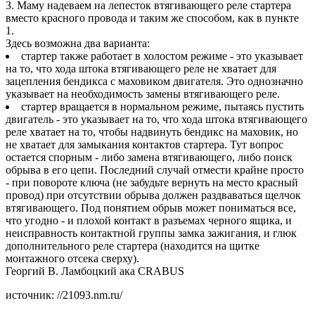
3. Маму надеваем на лепесток втягивающего реле стартера
вместо красного провода и таким же способом, как в пункте
1.
Здесь возможна два варианта:
стартер также работает в холостом режиме - это указывает
на то, что хода штока втягивающего реле не хватает для
зацепления бендикса с маховиком двигателя. Это однозначно
указывает на необходимость замены втягивающего реле.
стартер вращается в нормальном режиме, пытаясь пустить
двигатель - это указывает на то, что хода штока втягивающего
реле хватает на то, чтобы надвинуть бендикс на маховик, но
не хватает для замыкания контактов стартера. Тут вопрос
остается спорным - либо замена втягивающего, либо поиск
обрыва в его цепи. Последний случай отмести крайне просто
- при повороте ключа (не забудьте вернуть на место красный
провод) при отсутствии обрыва должен раздваваться щелчок
втягивающего. Под понятием обрыв может пониматься все,
что угодно - и плохой контакт в разъемах черного ящика, и
неисправность контактной группы замка зажигания, и глюк
дополнительного реле стартера (находится на щитке
монтажного отсека сверху).
Георгий В. Ламбоцкий ака CRABUS
источник: //21093.nm.ru/