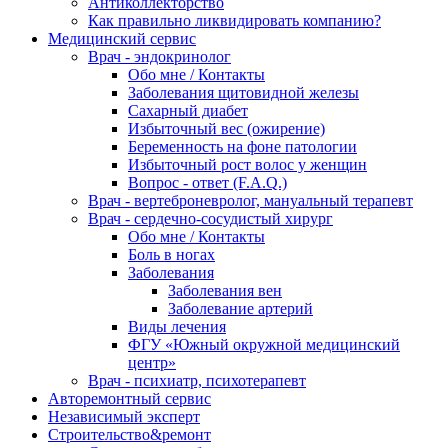
Антиколлекторство
Как правильно ликвидировать компанию?
Медицинский сервис
Врач - эндокринолог
Обо мне / Контакты
Заболевания щитовидной железы
Сахарный диабет
Избыточный вес (ожирение)
Беременность на фоне патологии
Избыточный рост волос у женщин
Вопрос - ответ (F.A.Q.)
Врач - вертеброневролог, мануальный терапевт
Врач - сердечно-сосудистый хирург
Обо мне / Контакты
Боль в ногах
Заболевания
Заболевания вен
Заболевание артерий
Виды лечения
ФГУ «Южный окружной медицинский
центр»
Врач - психиатр, психотерапевт
Авторемонтный сервис
Независимый эксперт
Строительство&ремонт