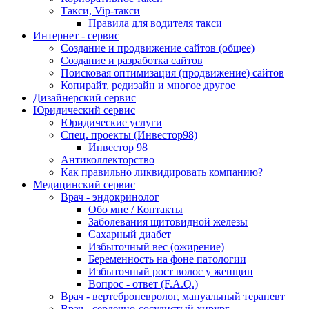
Такси, Vip-такси
Правила для водителя такси
Интернет - сервис
Создание и продвижение сайтов (общее)
Создание и разработка сайтов
Поисковая оптимизация (продвижение) сайтов
Копирайт, редизайн и многое другое
Дизайнерский сервис
Юридический сервис
Юридические услуги
Спец. проекты (Инвестор98)
Инвестор 98
Антиколлекторство
Как правильно ликвидировать компанию?
Медицинский сервис
Врач - эндокринолог
Обо мне / Контакты
Заболевания щитовидной железы
Сахарный диабет
Избыточный вес (ожирение)
Беременность на фоне патологии
Избыточный рост волос у женщин
Вопрос - ответ (F.A.Q.)
Врач - вертеброневролог, мануальный терапевт
Врач - сердечно-сосудистый хирург