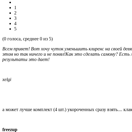
1
2
3
4
5
(
0
голоса, среднее
0
из 5)
Всем привет! Вот хочу чуток уменьшить клиренс на своей дев
этом но так ничего и не понял!Как это сделать самому? Есть
результаты это дает!
xelgi
а может лучше комплект (4 шт.) укороченных сразу взять.... клак
freezup