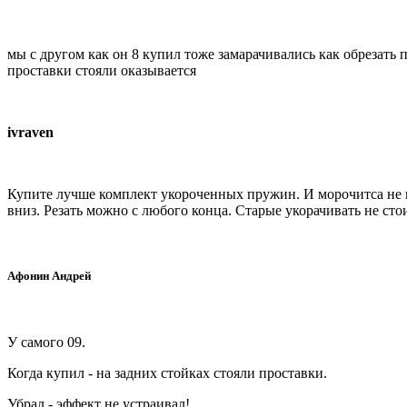
мы с другом как он 8 купил тоже замарачивались как обрезать 
проставки стояли оказывается
ivraven
Купите лучше комплект укороченных пружин. И морочитса не н
вниз. Резать можно с любого конца. Старые укорачивать не стои
Афонин Андрей
У самого 09.
Когда купил - на задних стойках стояли проставки.
Убрал - эффект не устраивал!