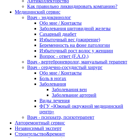
Антиколлекторство
Как правильно ликвидировать компанию?
Медицинский сервис
Врач - эндокринолог
Обо мне / Контакты
Заболевания щитовидной железы
Сахарный диабет
Избыточный вес (ожирение)
Беременность на фоне патологии
Избыточный рост волос у женщин
Вопрос - ответ (F.A.Q.)
Врач - вертеброневролог, мануальный терапевт
Врач - сердечно-сосудистый хирург
Обо мне / Контакты
Боль в ногах
Заболевания
Заболевания вен
Заболевание артерий
Виды лечения
ФГУ «Южный окружной медицинский
центр»
Врач - психиатр, психотерапевт
Авторемонтный сервис
Независимый эксперт
Строительство&ремонт